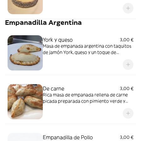
Empanadilla Argentina
York y queso
3,00 €
Masa de empanada argentina con taquitos
de jamón York, queso y un toque de
orégano
De carne
3,00 €
Rica masa de empanada rellena de carne
picada preparada con pimiento verde y
rojo mucha cebolla bien cocinada y
especias argentinas no picantes. También le
agregamos al final. Huevo cocido y
aceitunas verdes muy ricas
Empanadilla de Pollo
3,00 €