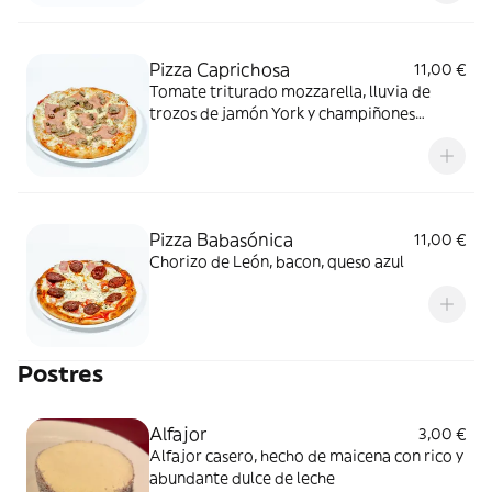
Pizza Caprichosa
11,00 €
Tomate triturado mozzarella, lluvia de
trozos de jamón York y champiñones
frescos por encima.
Pizza Babasónica
11,00 €
Chorizo de León, bacon, queso azul
Postres
Alfajor
3,00 €
Alfajor casero, hecho de maicena con rico y
abundante dulce de leche