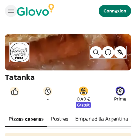
Connexion
Tatanka
-
--
0,49 €
Prime
Gratuit
Pizzas caseras
Postres
Empanadilla Argentina