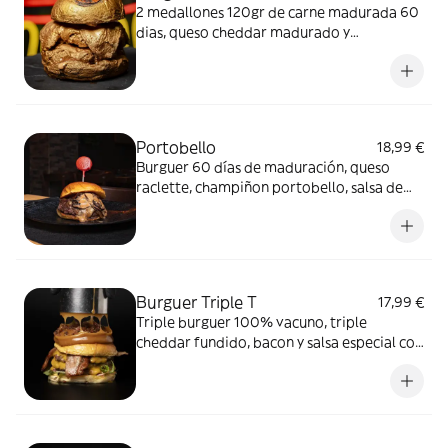
2 medallones 120gr de carne madurada 60
dias, queso cheddar madurado y
mozzarella, bacon caramelizado con
cocacola, salsa bukele ( spicy mayo casera),
bacon bits. Hamburguesa totalmente
dorada!! Incluye patatas.
Portobello
18,99 €
Burguer 60 días de maduración, queso
raclette, champiñon portobello, salsa de
setas, cebolla al bourbon y pirueta de foie
envuelta en mermelada de tomate. Incluye
patatas.
Burguer Triple T
17,99 €
Triple burguer 100% vacuno, triple
cheddar fundido, bacon y salsa especial con
baño de reducción de turrón además de
una lluvia de bacon. Incluye patatas.