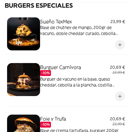
BURGERS ESPECIALES
Sueño TexMex
23,99 €
Base de chutney de mango, 200gr de
vacuno, doble cheddar curado, cebolla
macerada en vino dulce, baño de cheddar
con bacon crunchy. Todo acompañado de
unos deliciosos nachos.
Burguer Carnívora
20,69 €
22,99 €
-10%
Burguer de vacuno en la base, queso
cheddar, cebolla a la plancha, costilla
entera al horno con salsa especial para
carnes. Incluye patatas.
Foie y Trufa
20,69 €
22,99 €
-10%
Base de crema tartufada, burguer 200gr