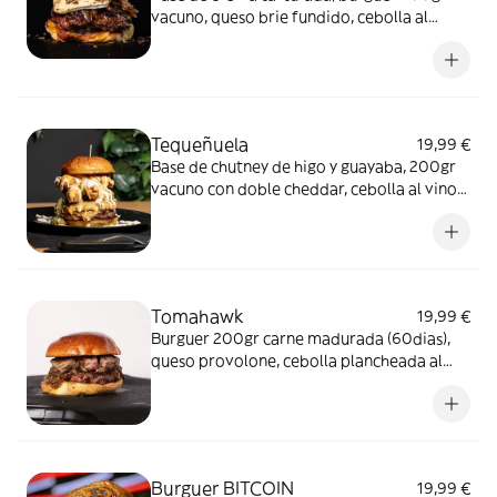
vacuno, queso brie fundido, cebolla al
bourbon, foie flambeado y trufa rallada.
Incluye patatas.
Tequeñuela
19,99 €
Base de chutney de higo y guayaba, 200gr
vacuno con doble cheddar, cebolla al vino
de oporto, guacamole casero, 4 tequeños
venezolanos, culminada con cheddar
líquido y mayonesa japonesa. Incluye
patatas.
Tomahawk
19,99 €
Burguer 200gr carne madurada (60dias),
queso provolone, cebolla plancheada al
chimichurri y lascas de tomahawk
flambeadas con licor de naranja. Incluye
patatas.
Burguer BITCOIN
19,99 €