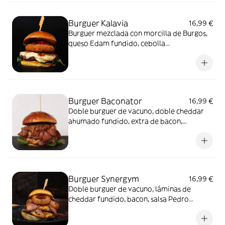
Burguer Kalavia
16,99 €
Burguer mezclada con morcilla de Burgos,
queso Edam fundido, cebolla
caramelizada, medallón de queso de cabra
crujiente, toque de barbacoa, delicias de
tomate y semillas de comino. Incluye
patatas.
Burguer Baconator
16,99 €
Doble burguer de vacuno, doble cheddar
ahumado fundido, extra de bacon,
mermelada de bacon con reducción de
Jack Daniel's y crujiente de cebolla.
Burguer Synergym
16,99 €
Doble burguer de vacuno, láminas de
cheddar fundido, bacon, salsa Pedro
Ximénez y aros de cebolla al estilo Kalavia.
Incluye patatas.