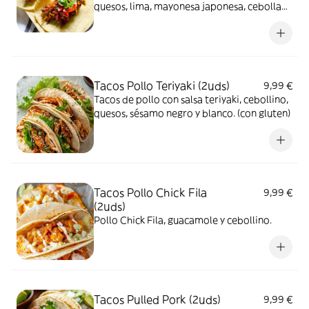
quesos, lima, mayonesa japonesa, cebolla
morada encurtida, cebollino.
Tacos Pollo Teriyaki (2uds)
9,99 €
Tacos de pollo con salsa teriyaki, cebollino,
quesos, sésamo negro y blanco. (con gluten)
Tacos Pollo Chick Fila
9,99 €
(2uds)
Pollo Chick Fila, guacamole y cebollino.
Tacos Pulled Pork (2uds)
9,99 €