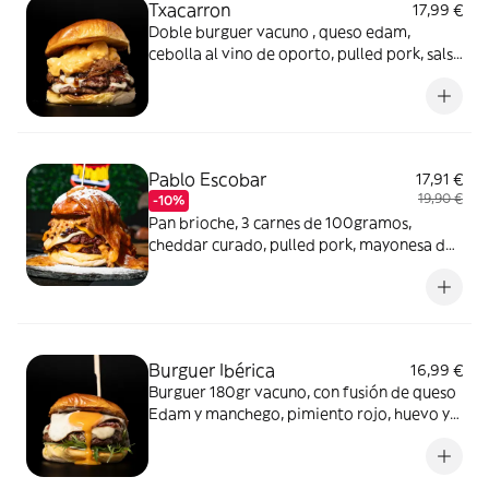
Txacarron
17,99 €
Doble burguer vacuno , queso edam,
cebolla al vino de oporto, pulled pork, salsa
barbacoa americana y MC&CHEESE.
Incluye patatas.
Pablo Escobar
17,91 €
19,90 €
-10%
Pan brioche, 3 carnes de 100gramos,
cheddar curado, pulled pork, mayonesa de
bacon caramelizado, manta de queso frito
y polvos dulces al estilo del patrón. Incluye
patatas.
Burguer Ibérica
16,99 €
Burguer 180gr vacuno, con fusión de queso
Edam y manchego, pimiento rojo, huevo y
mayonesa de jamón.Incluye patatas.