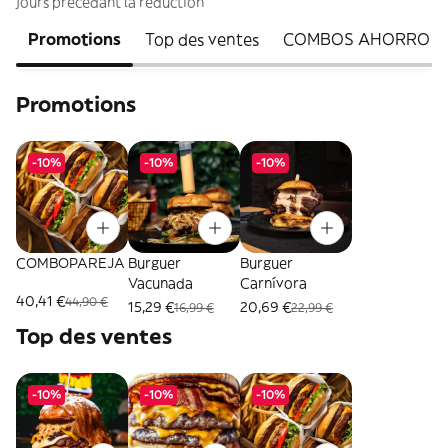
jours précédant la réduction
Promotions
Top des ventes
COMBOS AHORRO
Promotions
-10%
-10%
-10%
COMBOPAREJA
Burguer
Burguer
Vacunada
Carnívora
40,41 €
44,90 €
15,29 €
20,69 €
16,99 €
22,99 €
Top des ventes
-10%
-10%
-10%