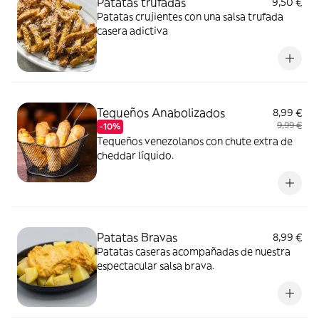
Patatas trufadas
9,50 €
Patatas crujientes con una salsa trufada
casera adictiva
Tequeños Anabolizados
8,99 €
9,99 €
-10%
Tequeños venezolanos con chute extra de
cheddar líquido.
Patatas Bravas
8,99 €
Patatas caseras acompañadas de nuestra
espectacular salsa brava.