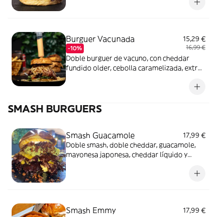
Burguer Vacunada
15,29 €
16,99 €
-10%
Doble burguer de vacuno, con cheddar
fundido older, cebolla caramelizada, extra
de bacon, hilos de patata crujiente, salsa
barbacoa y queso cheddar líquido.. Incluye
patatas.
SMASH BURGUERS
Smash Guacamole
17,99 €
Doble smash, doble cheddar, guacamole,
mayonesa japonesa, cheddar líquido y
bacon bits.
Smash Emmy
17,99 €