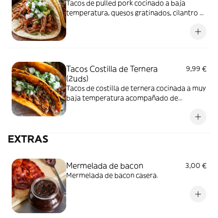
Tacos de pulled pork cocinado a baja
temperatura, quesos gratinados, cilantro y
lima. (contiene gluten)
Tacos Costilla de Ternera
9,99 €
(2uds)
Tacos de costilla de ternera cocinada a muy
baja temperatura acompañado de
cebollino y lima.
EXTRAS
Mermelada de bacon
3,00 €
Mermelada de bacon casera.