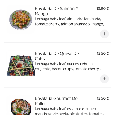
Ensalada De Salmón Y
13,90 €
Mango
Lechuga baby leaf, almendra laminada,
tomate cherry, salmon ahumado, mango,
germinados de alfalfa, vinagreta de miel
mostaza y mango.
Ensalada De Queso De
12,50 €
Cabra
Lechuga baby leaf, nueces, cebolla
crujiente, bacon crispy, tomate cherry,
queso de cabra fundido en plancha,
mermelada de tomate y crema de vinagre
de modena.
Ensalada Gourmet De
12,50 €
Pollo
Lechuga baby leaf, escamas de queso
manchego de oveja, picatostes, tomate