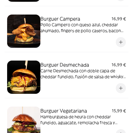
Burguer Campera
16,99 €
Pollo Campero con queso azul, cheddar
ahumado, fingers de pollo caseros, bacon
ahumado y salsa brava. Incluye patatas.
Burguer Desmechada
16,99 €
Carne Desmechada con doble capa de
cheddar fundido, fusión de salsa de whisky
y barbacoa con remolacha fresca. Incluye
patatas.
Burguer Vegetariana
15,99 €
Hamburguesa de heura con cheddar
fundido, aguacate, remolacha fresca y
semillas de comino.Incluye patatas.