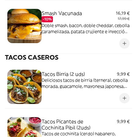
Smash Vacunada
16,19 €
17,99 €
-10%
Doble smash, bacon, doble cheddar, cebolla
caramelizada, patata crujiente e inyección
de cheddar.
TACOS CASEROS
Tacos Birria (2 uds)
9,99 €
Deliciosos tacos de birria (ternera), cebolla
morada, guacamole, mayonesa japonesa,
cebollino, quesos y lima.
Tacos Picantes de
9,99 €
Cochinita Pibil (2uds)
Tacos de cochinita (cerdo) habanero,