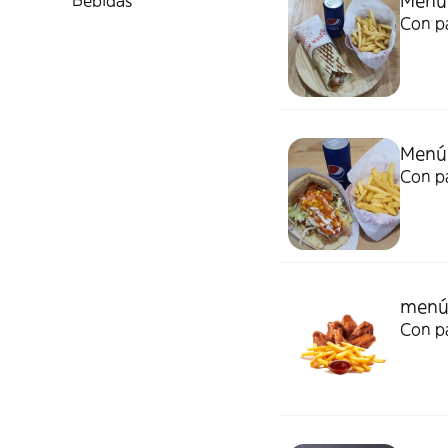
Menú
Bebidas
Con p
Menú
Con p
menú 
Con p