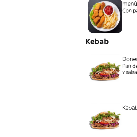
menú
Con p
Kebab
Doner
Pan de
y salsa
Kebab