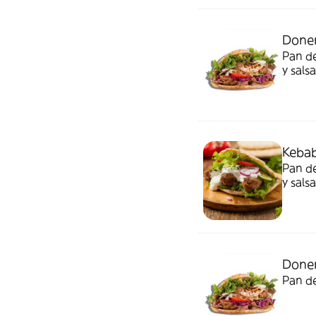
Done
Pan de
y salsa
Kebab
Pan de
y salsa
Doner
Pan de