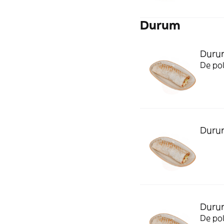
Durum
Duru
De pol
Duru
Duru
De pol