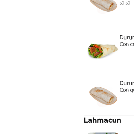
salsa
Durum
Con cr
Duru
Con qu
Lahmacun