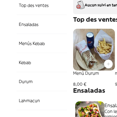
Top des ventes
Aucun suivi en te
Top des vente
Ensaladas
Menús Kebab
Kebab
Menú Durum
Durum
8,00 €
Ensaladas
Lahmacun
Ensal
Con le
pimie