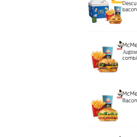
Descubre nuestra M
bacon,
de har
McMe
Jugoso
combi
crispy
McMe
Bacon,