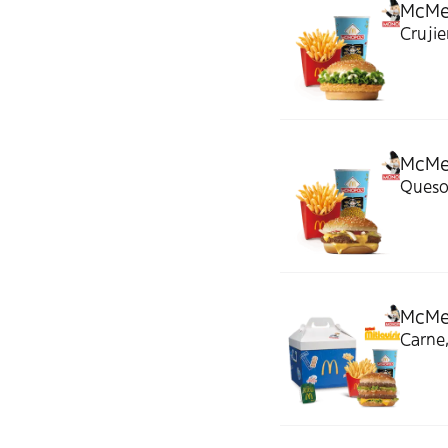
McMe
Crujie
McMen
Queso 
McMen
Carne,