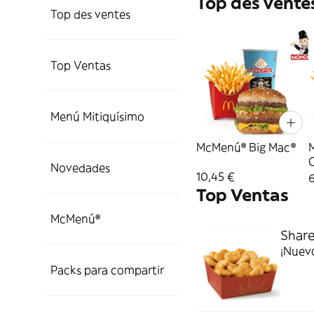
Top des vente
Top des ventes
Top Ventas
Menú Mitiquísimo
McMenú® Big Mac®
Novedades
10,45 €
6
Top Ventas
McMenú®
Shar
¡Nuevo
Packs para compartir