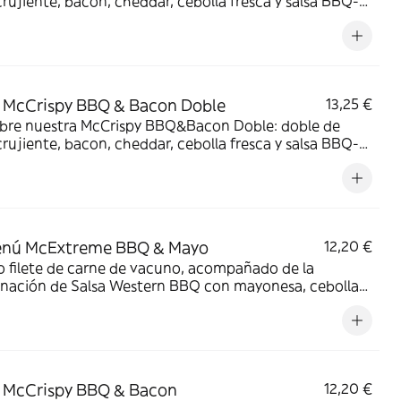
crujiente, bacon, cheddar, cebolla fresca y salsa BBQ-
sa en pan de harina de trigo con copos de patata.
irresistible!
 McCrispy BBQ & Bacon Doble
13,25 €
bre nuestra McCrispy BBQ&Bacon Doble: doble de
crujiente, bacon, cheddar, cebolla fresca y salsa BBQ-
sa en pan de harina de trigo con copos de patata.
irresistible!
nú McExtreme BBQ & Mayo
12,20 €
 filete de carne de vacuno, acompañado de la
nación de Salsa Western BBQ con mayonesa, cebolla
, doble de cheddar, lechuga fresca y tiras de bacon,
todo ello envuelto en un irresistible pan con bites de bacon.
 McCrispy BBQ & Bacon
12,20 €