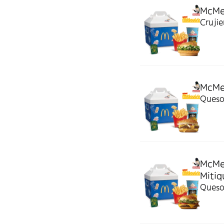
McMen
Crujie
McMen
Queso 
McMe
Mitiq
Queso