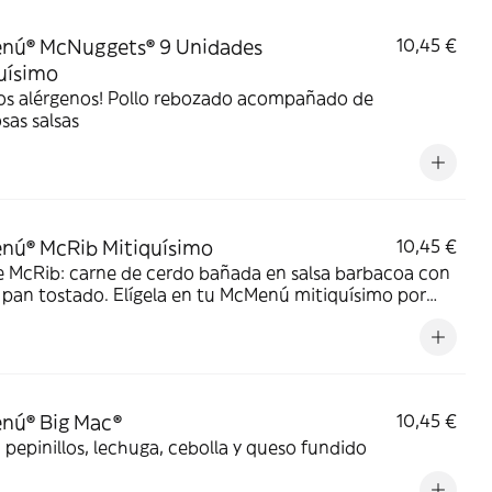
nú® McNuggets® 9 Unidades
10,45 €
uísimo
os alérgenos! Pollo rebozado acompañado de
osas salsas
nú® McRib Mitiquísimo
10,45 €
e McRib: carne de cerdo bañada en salsa barbacoa con
 pan tostado. Elígela en tu McMenú mitiquísimo por
o limitado
nú® Big Mac®
10,45 €
 pepinillos, lechuga, cebolla y queso fundido