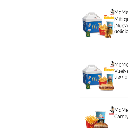
McMe
Mitiq
¡Nuev
delici
McMe
Vuelv
tierno
tiemp
McMe
Carne,