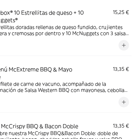
box® 10 Estrellitas de queso + 10
15,25 €
ggets®
rellitas doradas rellenas de queso fundido, crujientes
era y cremosas por dentro y 10 McNuggets con 3 salsas
ir. Pídelas por tiempo limitado
nú McExtreme BBQ & Mayo
13,35 €
e
filete de carne de vacuno, acompañado de la
nación de Salsa Western BBQ con mayonesa, cebolla
, doble de cheddar, lechuga fresca y tiras de bacon,
todo ello envuelto en un irresistible pan con bites de bacon.
 McCrispy BBQ & Bacon Doble
13,35 €
bre nuestra McCrispy BBQ&Bacon Doble: doble de