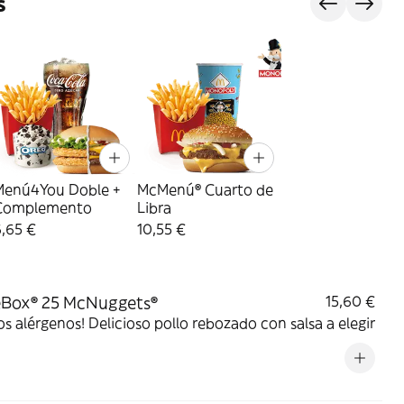
s
Menú4You Doble +
McMenú® Cuarto de
Complemento
Libra
,65 €
10,55 €
eBox® 25 McNuggets®
15,60 €
s alérgenos! Delicioso pollo rebozado con salsa a elegir