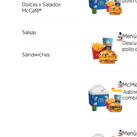
pollo 
Dulces y Salados
mayone
McCafé®
¡Sabor 
Salsas
Menú
Descu
pollo 
Sandwiches
mayone
¡Sabor 
McMe
Jugoso
combi
crispy
Menú