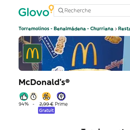
Torremolinos - Benalmádena - Churriana
Rest
McDonald's®
94%
-
2,99 €
Prime
Gratuit