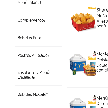
Menú infantil
Share
McNu
Complementos
10 est
por fu
a eleg
Bebidas Frías
McMe
Postres y Helados
Dobl
Doble 
combi
Ensaladas y Menús
crispy
Ensaladas
Bebidas McCafé®
Menú
Descu