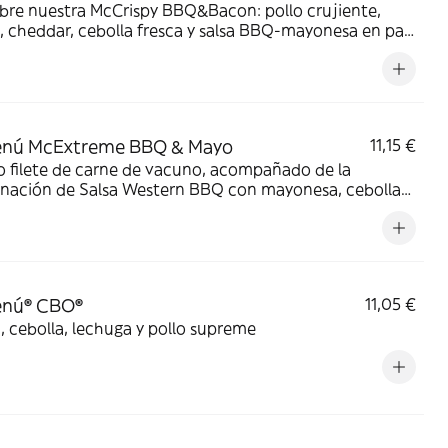
cCrispy BBQ&Bacon: pollo crujiente,
 cheddar, cebolla fresca y salsa BBQ-mayonesa en pan
ina de trigo con copos de patata. ¡Sabor irresistible!
nú McExtreme BBQ & Mayo
11,15 €
 filete de carne de vacuno, acompañado de la
nación de Salsa Western BBQ con mayonesa, cebolla
, doble de cheddar, lechuga fresca y tiras de bacon,
todo ello envuelto en un irresistible pan con bites de bacon.
nú® CBO®
11,05 €
 cebolla, lechuga y pollo supreme