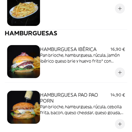
HAMBURGUESAS
HAMBURGUESA IBÉRICA
16,90 €
Pan brioche, hamburguesa, rúcula, jamón
ibérico queso brie y huevo frito* con
patatas fritas
HAMBURGUESA PAO PAO
14,90 €
PORN
Pan brioche, hamburguesa, rúcula, cebolla
frita, bacon, queso cheddar, queso gouda,
salsa de bacon y jeringuilla de queso
chedar* con patatas fritas