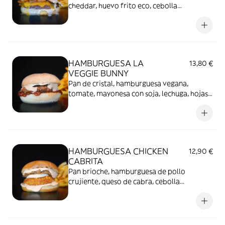
cheddar, huevo frito eco, cebolla
caramelizada y salsa de trufa negra* con
patatas fritas
HAMBURGUESA LA
13,80 €
VEGGIE BUNNY
Pan de cristal, hamburguesa vegana,
tomate, mayonesa con soja, lechuga, hojas
de albahaca y mermelada de higos* con
patatas fritas
HAMBURGUESA CHICKEN
12,90 €
CABRITA
Pan brioche, hamburguesa de pollo
crujiente, queso de cabra, cebolla
caramelizada y mayo kimchi* con patatas
fritas