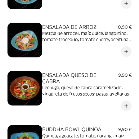
ventresca de atún, aceite de hierbas y
crema de vinagre balsámico
ENSALADA DE ARROZ
10,90 €
Mezcla de arroces, maíz dulce, langostino,
tomate troceado, tomate cherry, aceitunas
negras, salsa rosa, salmón ahumado,
manzana grany, dados de queso y hojas de
albahaca
ENSALADA QUESO DE
9,90 €
CABRA
Lechuga, queso de cabra caramelizado,
vinagreta de frutos secos: pasas, avellanas
y nueces, cherry, tomate troceado,
cebollitas encurtidas y mermelada de higos
BUDDHA BOWL QUINOA
9,90 €
Quinoa, aguacate, tomate, naranja, maíz,