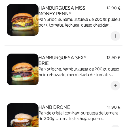
HAMBURGUESA MISS
12,90 €
MONEY PENNY
Pan brioche, hamburguesa de 200gr, pulled
pork, tomate, lechuga, queso cheddar,
cebolla caramelizada, beicon y salsa
barbacoa* con patatas fritas
HAMBURGUESA SEXY
12,90 €
BRIE
Pan brioche, hamburguesa de 200gr, queso
brie rebozado, mermelada de tomate,
lechuga, tomate, beicon, cebolla frita y
hojas de albahaca* con patatas fritas
HAMB DROME
11,90 €
Pan de cristal con hamburguesa de ternera
de 200gr., tomate, lechuga, queso
emmental, beicon, cebolla y huevo frito,