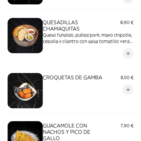
QUESADILLAS
8,90 €
CHAMAQUITAS
Queso fundido, pulled pork, mayo chipotle,
cebolla y cilantro con salsa tomatillo verde
y pico de gallo
CROQUETAS DE GAMBA
8,50 €
GUACAMOLE CON
7,90 €
NACHOS Y PICO DE
GALLO