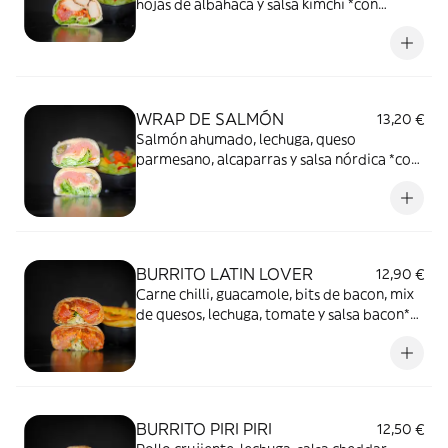
hojas de albahaca y salsa kimchi *con
ensalada
WRAP DE SALMÓN
13,20 €
Salmón ahumado, lechuga, queso
parmesano, alcaparras y salsa nórdica *con
ensalada
BURRITO LATIN LOVER
12,90 €
Carne chilli, guacamole, bits de bacon, mix
de quesos, lechuga, tomate y salsa bacon*
con patatas fritas
BURRITO PIRI PIRI
12,50 €