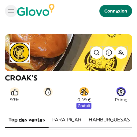
Connexion
CROAK'S
-
93%
0,49 €
Prime
Gratuit
Top des ventes
PARA PICAR
HAMBURGUESAS