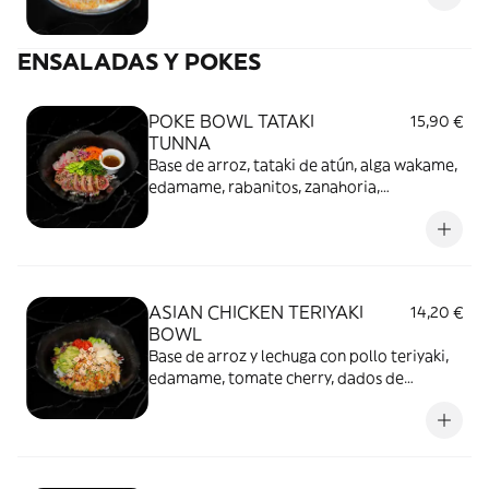
ENSALADAS Y POKES
POKE BOWL TATAKI
15,90 €
TUNNA
Base de arroz, tataki de atún, alga wakame,
edamame, rabanitos, zanahoria,
germinados de remolacha, dados de
aguacate, sésamo y vinagreta de soja
ASIAN CHICKEN TERIYAKI
14,20 €
BOWL
Base de arroz y lechuga con pollo teriyaki,
edamame, tomate cherry, dados de
aguacate, láminas de parmesano y
avellanas