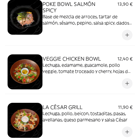
POKE BOWL SALMÓN
13,90 €
SPICY
Base de mezcla de arroces, tartar de
salmón, sésamo, pepino, salsa spicy, dados
de aguacate, rabanitos, maíz y alga nori
VEGGIE CHICKEN BOWL
12,40 €
Lechuga, edamame, guacamole, pollo
veggie, tomate troceado y cherry, hojas de
albahaca, vinagreta de limón y ralladura de
limón
LA CÉSAR GRILL
11,90 €
Lechuga, pollo, beicon, tostaditas, pasas,
avellanas, queso parmesano y salsa César