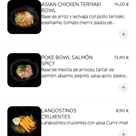
ASIAN CHICKEN TERIYAKI
14,20 €
BOWL
Base de arroz y lechuga con pollo teriyaki,
edamame, tomate cherry, dados de
aguacate, láminas de parmesano y
avellanas
POKE BOWL SALMÓN
13,90 €
SPICY
Base de mezcla de arroces, tartar de
salmón, sésamo, pepino, salsa spicy, dados
de aguacate, rabanitos, maíz y alga nori
LANGOSTINOS
8,90 €
CRUJIENTES
Langostinos crujientes con salsa Curry-miel