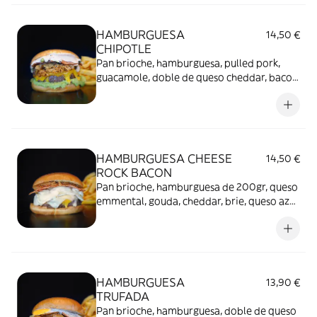
HAMBURGUESA
14,50 €
CHIPOTLE
Pan brioche, hamburguesa, pulled pork,
guacamole, doble de queso cheddar, bacon,
cebolla caramelizada, pepinillos y mayo
chipotle* con patatas fritas
HAMBURGUESA CHEESE
14,50 €
ROCK BACON
Pan brioche, hamburguesa de 200gr, queso
emmental, gouda, cheddar, brie, queso azul,
cebolla caramelizada y beicon* con patatas
fritas
HAMBURGUESA
13,90 €
TRUFADA
Pan brioche, hamburguesa, doble de queso