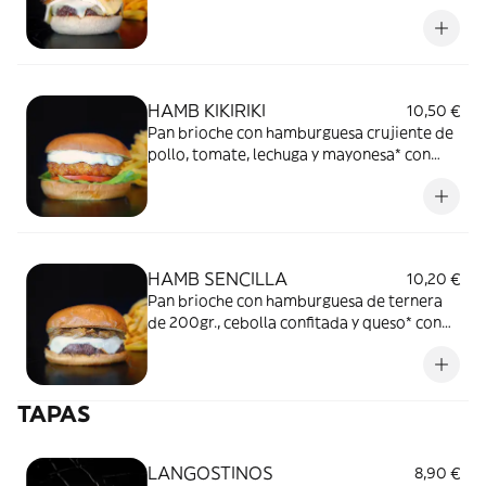
emmental, brie y gouda* con patatas fritas
HAMB KIKIRIKI
10,50 €
Pan brioche con hamburguesa crujiente de
pollo, tomate, lechuga y mayonesa* con
patatas fritas
HAMB SENCILLA
10,20 €
Pan brioche con hamburguesa de ternera
de 200gr., cebolla confitada y queso* con
patatas fritas
TAPAS
LANGOSTINOS
8,90 €