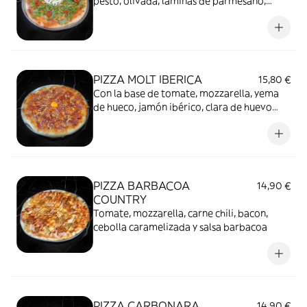
pesto, olivada, láminas de parmesano,
aceite de hiervas y rúcula
PIZZA MOLT IBERICA
15,80 €
Con la base de tomate, mozzarella, yema
de hueco, jamón ibérico, clara de huevo
crujiente y salsa de yema de huevo-teriyaki
PIZZA BARBACOA
14,90 €
COUNTRY
Tomate, mozzarella, carne chili, bacon,
cebolla caramelizada y salsa barbacoa
PIZZA CARBONARA
14,90 €