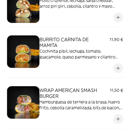
Pollo crujiente, lechuga, salsa cheddar,
arroz piri piri, cebolla, cilantro y mayo
chipotle* con patatas fritas
BURRITO CARNITA DE
11,90 €
MAMITA
Cochinita pibil, lechuga, tomate,
guacamole, queso parmesano y cilantro
*con patatas fritas
WRAP AMERICAN SMASH
11,50 €
BURGER
Hamburguesa de ternera a la brasa, huevo
frito, cebolla caramelizada, bits de bacon,
salsa cheddar, lechuga y tomate* con
patatas fritas