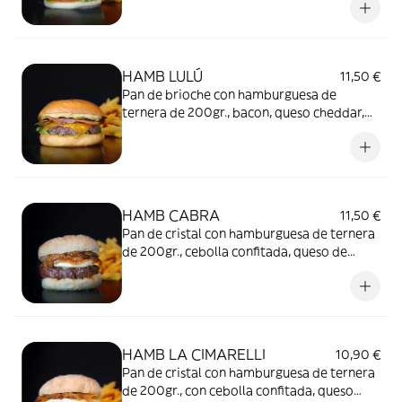
con fritas
HAMB LULÚ
11,50 €
Pan de brioche con hamburguesa de
ternera de 200gr., bacon, queso cheddar,
lechuga, pepinillo y mostaza dijon* con
patatas fritas
HAMB CABRA
11,50 €
Pan de cristal con hamburguesa de ternera
de 200gr., cebolla confitada, queso de
cabra y miel* con patatas fritas
HAMB LA CIMARELLI
10,90 €
Pan de cristal con hamburguesa de ternera
de 200gr., con cebolla confitada, queso