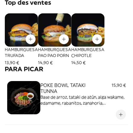
Top des ventes
HAMBURGUESA
HAMBURGUESA
HAMBURGUESA
TRUFADA
PAO PAO PORN
CHIPOTLE
13,90 €
14,90 €
14,50 €
PARA PICAR
POKE BOWL TATAKI
15,90 €
TUNNA
Base de arroz, tataki de atún, alga wakame,
edamame, rabanitos, zanahoria,
germinados de remolacha, dados de
aguacate, sésamo y vinagreta de soja