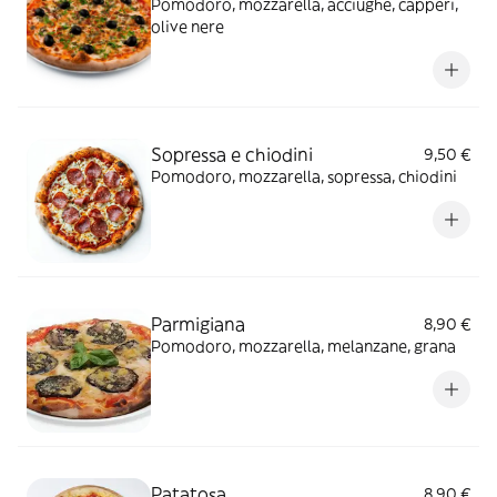
Pomodoro, mozzarella, acciughe, capperi,
olive nere
Sopressa e chiodini
9,50 €
Pomodoro, mozzarella, sopressa, chiodini
Parmigiana
8,90 €
Pomodoro, mozzarella, melanzane, grana
Patatosa
8,90 €