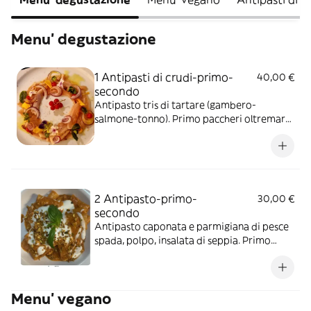
Menu' degustazione
1 Antipasti di crudi-primo-
40,00 €
secondo
Antipasto tris di tartare (gambero-
salmone-tonno). Primo paccheri oltremare.
Secondo piatto del giorno
2 Antipasto-primo-
30,00 €
secondo
Antipasto caponata e parmigiana di pesce
spada, polpo, insalata di seppia. Primo
paccheri oltremare. Secondo piatto del
giorno
Menu' vegano