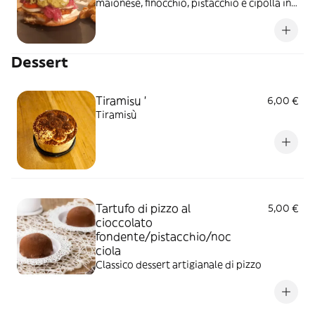
maionese, finocchio, pistacchio e cipolla in
agrodolce
Dessert
Tiramisu '
6,00 €
Tiramisù
Tartufo di pizzo al
5,00 €
cioccolato
fondente/pistacchio/noc
ciola
Classico dessert artigianale di pizzo