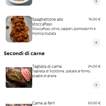
Spaghettone allo
16,00 €
stoccafisso
Stoccafisso, olive, capperi, pomodorini e
mollica tostata
Secondi di carne
Tagliata di carne
24,00 €
Tagliata di Scottona , patate al forno,
scaglie di grana
Carne ai ferri
20,00 €