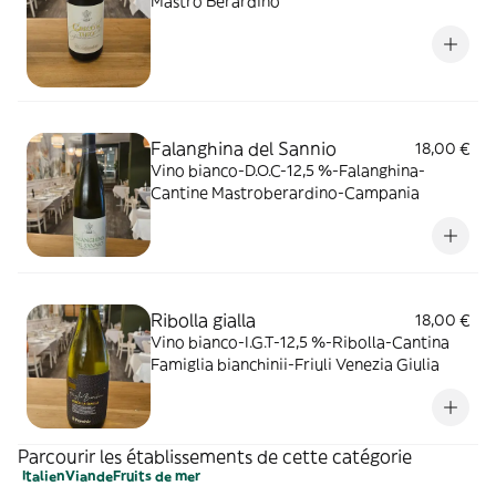
Mastro Berardino
Falanghina del Sannio
18,00 €
Vino bianco-D.O.C-12,5 %-Falanghina-
Cantine Mastroberardino-Campania
Ribolla gialla
18,00 €
Vino bianco-I.G.T-12,5 %-Ribolla-Cantina
Famiglia bianchinii-Friuli Venezia Giulia
Parcourir les établissements de cette catégorie
Italien
Viande
Fruits de mer