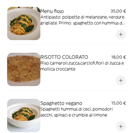
Menu fisso
35,00 €
Antipasto: polpette di melanzane, verdure
grigliate. Primo: spaghetto con hummus di
ceci spinaci e crumble al limone. Secondo:
hamburger
RISOTTO COLORATO
18,00 €
Riso carnaroli,zucca,carciofi,fiori di zucca e
mollica croccante
Spaghetto vegano
15,00 €
Spaghetti hummus di ceci, pomodori
secchi, spinaci e crumble al limone