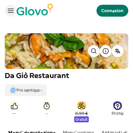
Connexion
Da Giò Restaurant
Prix identique ›
-
--
0,99 €
Prime
Gratuit
Menu' degustazione
Menu' vegano
Antipasti di c