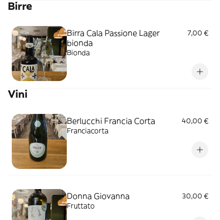
Birre
Birra Cala Passione Lager
7,00 €
bionda
Bionda
Vini
Berlucchi Francia Corta
40,00 €
Franciacorta
Donna Giovanna
30,00 €
Fruttato