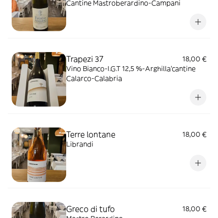
Cantine Mastroberardino-Campani
Trapezi 37
18,00 €
Vino Bianco-I.G.T 12,5 %-Arghilla'cantine
Calarco-Calabria
Terre lontane
18,00 €
Librandi
Greco di tufo
18,00 €