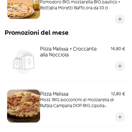
Pomodoro BIO, mozzarella BIO, basilico +
Bottiglia Moretti Baffo ora da 33 cl
Promozioni del mese
Pizza Melissa + Croccante
16,80 €
alla Nocciola
Pizza Melissa
12,80 €
Mozz. BIO, bocconcini di mozzarella di
Bufala Campana DOP BIO, cipolla
caramellata - FF: prosciutto Crudo di
Parma DOP (20m.), scaglie di Parmigiano
Reggiano DOP (24m.) e crema all'"aceto
balsamico di Modena IGP" BIO