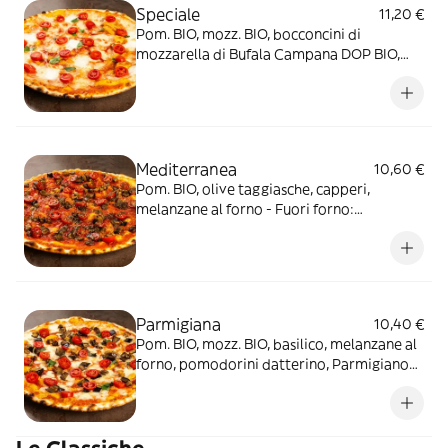
Speciale
11,20 €
Pom. BIO, mozz. BIO, bocconcini di
mozzarella di Bufala Campana DOP BIO,
pomodorini datterino, basilico
Mediterranea
10,60 €
Pom. BIO, olive taggiasche, capperi,
melanzane al forno - Fuori forno:
pomodorini datterino conditi, origano
Parmigiana
10,40 €
Pom. BIO, mozz. BIO, basilico, melanzane al
forno, pomodorini datterino, Parmigiano
Reggiano DOP (24m.)