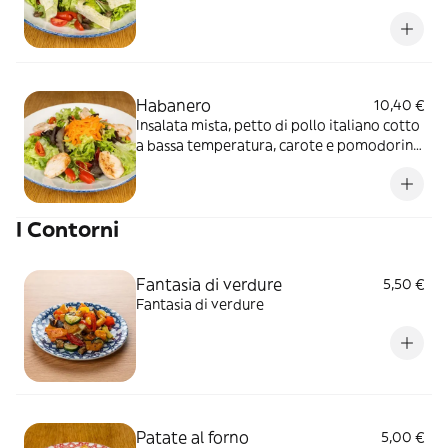
taggiasche, scaglie di Parmigiano Reggiano
DOP (24m.) e origano
Habanero
10,40 €
Insalata mista, petto di pollo italiano cotto
a bassa temperatura, carote e pomodorini
datterino
I Contorni
Fantasia di verdure
5,50 €
Fantasia di verdure
Patate al forno
5,00 €