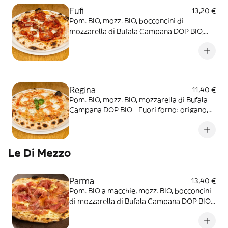
Fufi
13,20 €
Pom. BIO, mozz. BIO, bocconcini di
mozzarella di Bufala Campana DOP BIO,
pesto di salsiccia, spianata piccante - Fuori
forno: pomodorini datterino conditi,
origano (piccante)
Regina
11,40 €
Pom. BIO, mozz. BIO, mozzarella di Bufala
Campana DOP BIO - Fuori forno: origano,
basilico, olio EVO BIO
Le Di Mezzo
Parma
13,40 €
Pom. BIO a macchie, mozz. BIO, bocconcini
di mozzarella di Bufala Campana DOP BIO -
Fuori forno: prosciutto di Parma DOP
(20m.), origano