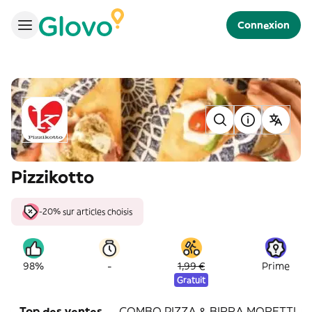
Connexion
Pizzikotto
-20% sur articles choisis
-
98%
1,99 €
Prime
Gratuit
Top des ventes
COMBO PIZZA & BIRRA MORETTI