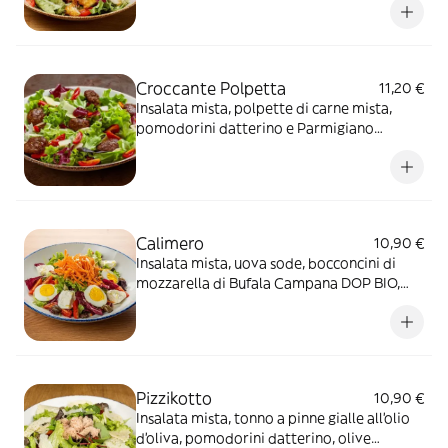
Croccante Polpetta
11,20 €
Insalata mista, polpette di carne mista,
pomodorini datterino e Parmigiano
Reggiano DOP (24m.)
Calimero
10,90 €
Insalata mista, uova sode, bocconcini di
mozzarella di Bufala Campana DOP BIO,
pomodorini datterino, carote e olive
taggiasche
Pizzikotto
10,90 €
Insalata mista, tonno a pinne gialle all’olio
d’oliva, pomodorini datterino, olive