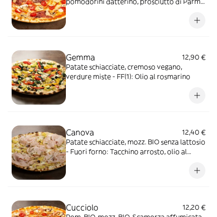
pomodorini datterino, prosciutto di Parma
DOP (20m.) in cottura - FF(1): Parmigiano
Reggiano DOP (24m.)
Gemma
12,90 €
Patate schiacciate, cremoso vegano,
verdure miste - FF(1): Olio al rosmarino
Canova
12,40 €
Patate schiacciate, mozz. BIO senza lattosio
- Fuori forno: Tacchino arrosto, olio al
rosmarino
Cucciolo
12,20 €
Pom. BIO, mozz. BIO, Scamorza affumicata,