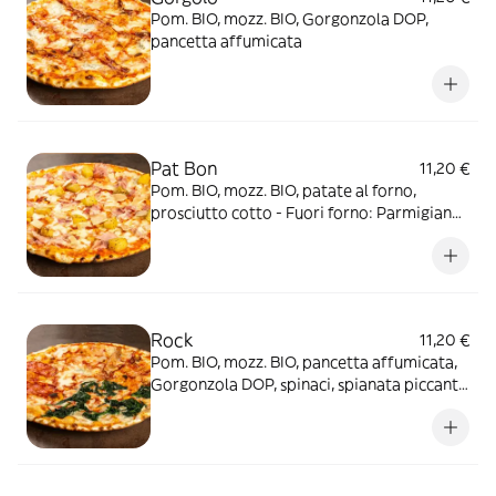
Pom. BIO, mozz. BIO, Gorgonzola DOP,
pancetta affumicata
Pat Bon
11,20 €
Pom. BIO, mozz. BIO, patate al forno,
prosciutto cotto - Fuori forno: Parmigiano
Reggiano DOP (24m.)
Rock
11,20 €
Pom. BIO, mozz. BIO, pancetta affumicata,
Gorgonzola DOP, spinaci, spianata piccante
(piccante)