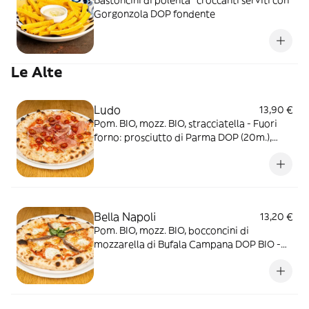
Gorgonzola DOP fondente
Le Alte
Ludo
13,90 €
Pom. BIO, mozz. BIO, stracciatella - Fuori
forno: prosciutto di Parma DOP (20m.),
pomodorini datterino conditi, origano
Bella Napoli
13,20 €
Pom. BIO, mozz. BIO, bocconcini di
mozzarella di Bufala Campana DOP BIO -
Fuori forno: acciughe, origano, basilico, olio
EVO BIO