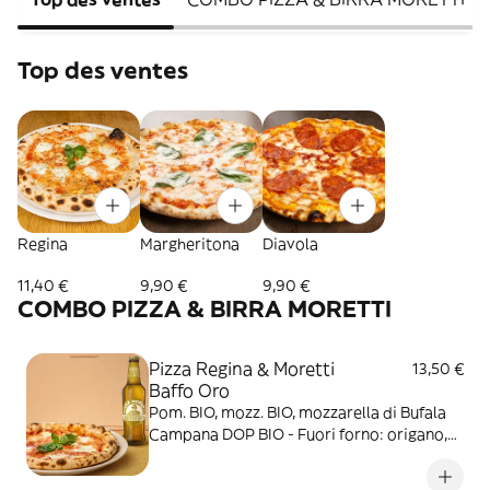
Top des ventes
Regina
Margheritona
Diavola
11,40 €
9,90 €
9,90 €
COMBO PIZZA & BIRRA MORETTI
Pizza Regina & Moretti
13,50 €
Baffo Oro
Pom. BIO, mozz. BIO, mozzarella di Bufala
Campana DOP BIO - Fuori forno: origano,
basilico, olio EVO BIO + bottiglia Moretti
Baffo Oro da 33 cl