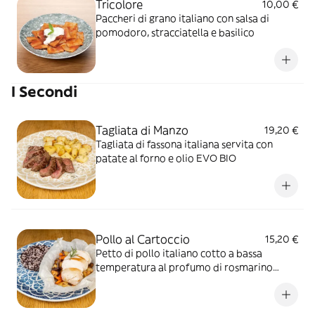
Tricolore
10,00 €
Paccheri di grano italiano con salsa di
pomodoro, stracciatella e basilico
I Secondi
Tagliata di Manzo
19,20 €
Tagliata di fassona italiana servita con
patate al forno e olio EVO BIO
Pollo al Cartoccio
15,20 €
Petto di pollo italiano cotto a bassa
temperatura al profumo di rosmarino
servito con patate al forno, carote, cipolla
fresca caramellata, riso basmati BIO e riso
venere BIO