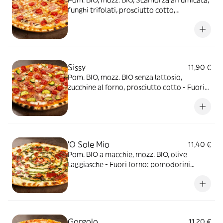
funghi trifolati, prosciutto cotto,
pomodorini datterino - FF(1): Crema
all'"aceto balsamico di Modena IGP" BIO
Sissy
11,90 €
Pom. BIO, mozz. BIO senza lattosio,
zucchine al forno, prosciutto cotto - Fuori
forno: pomodorini datterino conditi,
origano
'O Sole Mio
11,40 €
Pom. BIO a macchie, mozz. BIO, olive
taggiasche - Fuori forno: pomodorini
confit, olio al basilico
Gorgolo
11,20 €