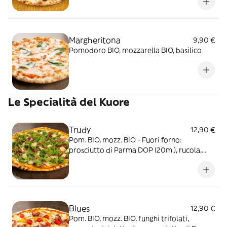
Margheritona
9,90 €
Pomodoro BIO, mozzarella BIO, basilico
Le Specialità del Kuore
Trudy
12,90 €
Pom. BIO, mozz. BIO - Fuori forno:
prosciutto di Parma DOP (20m.), rucola,
Parmigiano Reggiano DOP (24m.)
Blues
12,90 €
Pom. BIO, mozz. BIO, funghi trifolati,