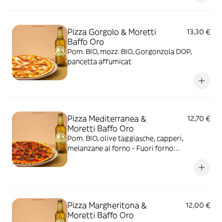
Pizza Gorgolo & Moretti
13,30 €
Baffo Oro
Pom. BIO, mozz. BIO, Gorgonzola DOP,
pancetta affumicat
Pizza Mediterranea &
12,70 €
Moretti Baffo Oro
Pom. BIO, olive taggiasche, capperi,
melanzane al forno - Fuori forno:
pomodorini datterino conditi, origano +
bottiglia Moretti Baffo Oro da 33 cl
Pizza Margheritona &
12,00 €
Moretti Baffo Oro