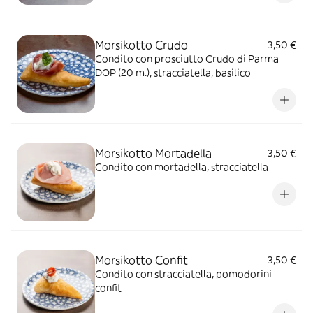
Morsikotto Crudo
3,50 €
Condito con prosciutto Crudo di Parma
DOP (20 m.), stracciatella, basilico
Morsikotto Mortadella
3,50 €
Condito con mortadella, stracciatella
Morsikotto Confit
3,50 €
Condito con stracciatella, pomodorini
confit