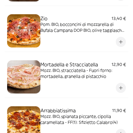
Zio
13,40 €
Pom. BIO, bocconcini di mozzarella di
Bufala Campana DOP BIO, olive taggiasche,
basilico - Fuori forno: prosciutto di Parma
DOP (20m.)
Mortadella e Stracciatella
12,90 €
Mozz. BIO, stracciatella - Fuori forno:
mortadella, granella di pistacchio
Arrabbiatissima
11,90 €
Mozz. BIO, spianata piccante, cipolla
caramellata - FF(1): Sfizietto Calabro(4)