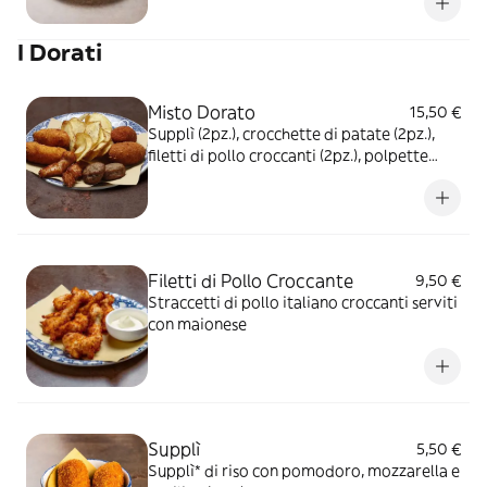
I Dorati
Misto Dorato
15,50 €
Supplì (2pz.), crocchette di patate (2pz.),
filetti di pollo croccanti (2pz.), polpette
(2pz.), patate liffe
Filetti di Pollo Croccante
9,50 €
Straccetti di pollo italiano croccanti serviti
con maionese
Supplì
5,50 €
Supplì* di riso con pomodoro, mozzarella e