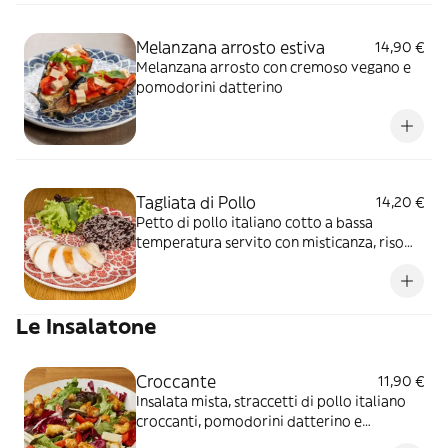
Melanzana arrosto estiva
14,90 €
Melanzana arrosto con cremoso vegano e
pomodorini datterino
Tagliata di Pollo
14,20 €
Petto di pollo italiano cotto a bassa
temperatura servito con misticanza, riso
basmati BIO e riso venere BIO
Le Insalatone
Croccante
11,90 €
Insalata mista, straccetti di pollo italiano
croccanti, pomodorini datterino e
Parmigiano Reggiano DOP (24m.)