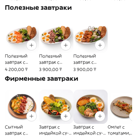
муссом из
свежей
мороженым
карамелизи
Полезные завтраки
манго (340г)
клубники
(340г)
ванной груш
(340г)
(380г)
Полезный
Полезный
Полезный
завтрак с
завтрак с
завтрак с
лососем, микс
ростбифом,
шашлычками
4 200,00 ₸
3 900,00 ₸
3 900,00 ₸
салатом,
яйцами и микс
из курицы, с
Фирменные завтраки
яйцами и
салатом (250г)
яйцами,
греческим
миксом из
соусом (250г)
зелени и
греческой
заправкой
(360г)
Сытный
Завтрак с
Завтрак с
Омлет с
завтрак с
индейкой су-
индейкой су-
томатами,