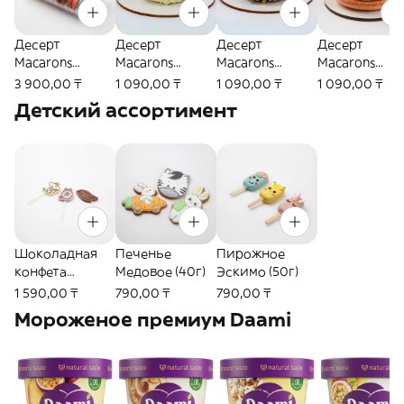
Десерт
Десерт
Десерт
Десерт
Macarons
Macarons
Macarons
Macarons
Ассорти (150г)
Raffaello Big
Snickers Big (55г)
маракуйя Big
3 900,00 ₸
1 090,00 ₸
1 090,00 ₸
1 090,00 ₸
(45г)
(40г)
Детский ассортимент
Шоколадная
Печенье
Пирожное
конфета
Медовое (40г)
Эскимо (50г)
Шокочупс (35г)
1 590,00 ₸
790,00 ₸
790,00 ₸
Мороженое премиум Daami