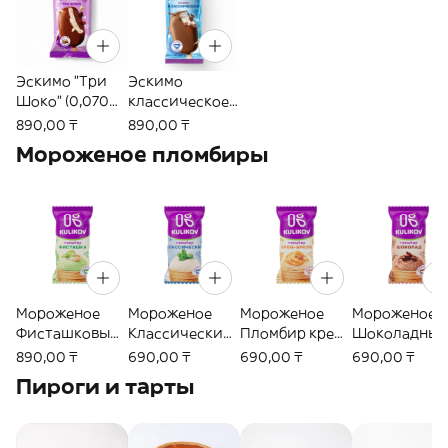
Эскимо "Три
Эскимо
Шоко" (0,070
классическое
кг)
Ванильное
890,00 ₸
890,00 ₸
(70г)
Мороженое пломбиры
Мороженое
Мороженое
Мороженое
Мороженое
Фисташковый
Классический
Пломбир крем-
Шоколадны
пломбир в
пломбир в
брюле в
пломбир в
890,00 ₸
690,00 ₸
690,00 ₸
690,00 ₸
вафельном
вафельном
вафельном
вафельном
Пироги и тарты
стаканчике
стаканчике
стаканчике
стаканчике
(90г)
(90г)
(90г)
(90г)