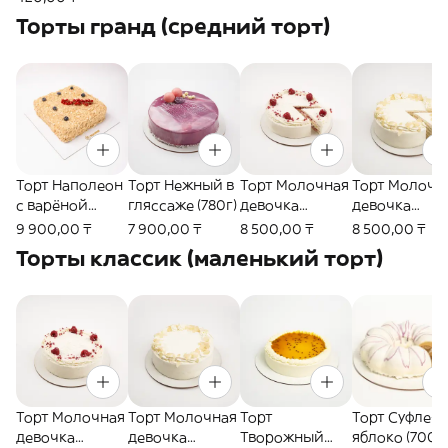
Торты гранд (средний торт)
Торт Наполеон
Торт Нежный в
Торт Молочная
Торт Молочн
с варёной
гляссаже (780г)
девочка
девочка
сгущёнкой
малина-кокос
сливки гран
9 900,00 ₸
7 900,00 ₸
8 500,00 ₸
8 500,00 ₸
(1150г)
гранд (1110г)
(1020г)
Торты классик (маленький торт)
Торт Молочная
Торт Молочная
Торт
Торт Суфле-
девочка
девочка
Творожный
яблоко (700г)