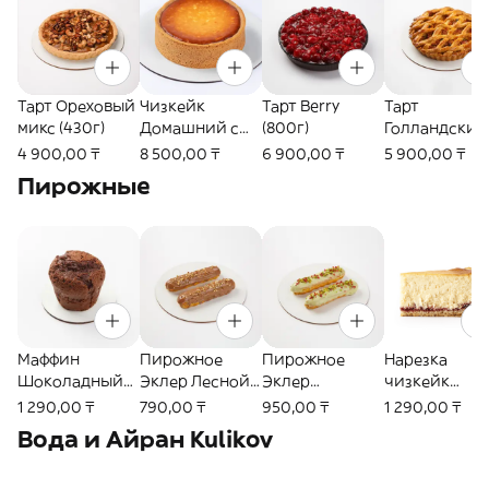
Тарт Ореховый
Чизкейк
Тарт Berry
Тарт
микс (430г)
Домашний с
(800г)
Голландский
клубничным
яблочный
4 900,00 ₸
8 500,00 ₸
6 900,00 ₸
5 900,00 ₸
джемом (1000г)
(900г)
Пирожные
Маффин
Пирожное
Пирожное
Нарезка
Шоколадный
Эклер Лесной
Эклер
чизкейк
(1шт)
орех (40г)
фисташковый
Домашний с
1 290,00 ₸
790,00 ₸
950,00 ₸
1 290,00 ₸
(40г)
клубничным
Вода и Айран Kulikov
джемом (125г