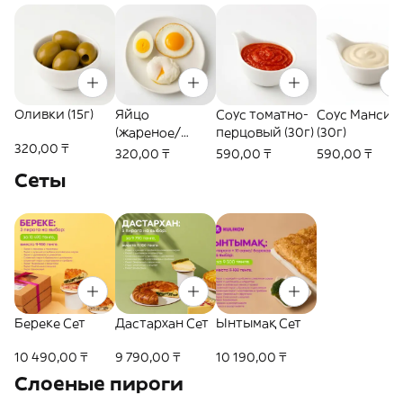
Оливки (15г)
Яйцо
Соус томатно-
Соус Мансин
(жареное/
перцовый (30г)
(30г)
320,00 ₸
отварное/
320,00 ₸
590,00 ₸
590,00 ₸
пашот) (1шт)
Сеты
Береке Сет
Дастархан Сет
Ынтымақ Сет
10 490,00 ₸
9 790,00 ₸
10 190,00 ₸
Слоеные пироги