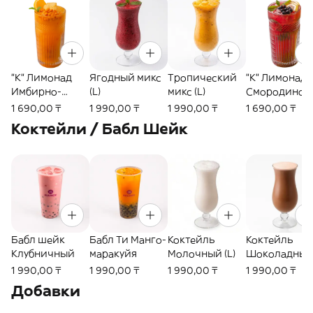
"К" Лимонад
Ягодный микс
Тропический
"К" Лимонад
Имбирно-
(L)
микс (L)
Смородинов
облепиховый
й XXL (GO)
1 690,00 ₸
1 990,00 ₸
1 990,00 ₸
1 690,00 ₸
XXL (GO)
Коктейли / Бабл Шейк
Бабл шейк
Бабл Ти Манго-
Коктейль
Коктейль
Клубничный
маракуйя
Молочный (L)
Шоколадны
(L)
1 990,00 ₸
1 990,00 ₸
1 990,00 ₸
1 990,00 ₸
Добавки