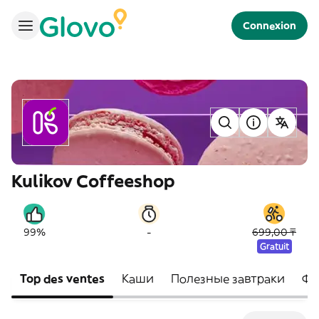
Connexion
Kulikov Coffeeshop
-
99%
699,00 ₸
Gratuit
Top des ventes
Каши
Полезные завтраки
Фи