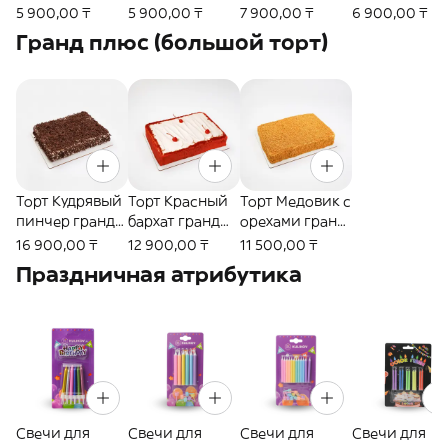
малина-кокос
сливки
манго-
5 900,00 ₸
5 900,00 ₸
7 900,00 ₸
6 900,00 ₸
классик (640г)
классик (640г)
маракуйя
Гранд плюс (большой торт)
классик (870г)
Торт Кудрявый
Торт Красный
Торт Медовик с
пинчер гранд
бархат гранд
орехами гранд
плюс (1800г)
плюс (1650г)
плюс (1500г)
16 900,00 ₸
12 900,00 ₸
11 500,00 ₸
Праздничная атрибутика
Свечи для
Свечи для
Свечи для
Свечи для