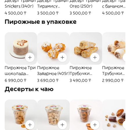
Десерт Трайфл
Десерт Трайфл
Десерт Трайфл
Десерт Трай
Snickers (340г)
Тирамису
Oreo (250г)
с бананом
(260г)
(300г)
4 500,00 ₸
3 500,00 ₸
3 500,00 ₸
4 500,00 ₸
Пирожные в упаковке
Пирожное Три
Пирожное
Пирожное
Пирожное
шоколада
Заварное (405г)
Трубочки
Трубочки
(390г)
Крем-брюле
(380г)
6 990,00 ₸
3 690,00 ₸
3 490,00 ₸
2 990,00 ₸
(450г)
Десерты к чаю