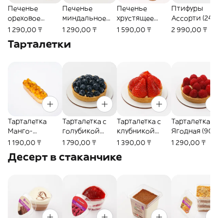
Печенье
Печенье
Печенье
Птифуры
ореховое
миндальное
хрустящее
Ассорти (240
Дакуаз (90г)
Амаретти (90г)
Миндальное
1 290,00 ₸
1 290,00 ₸
1 590,00 ₸
2 990,00 ₸
(150г)
Тарталетки
Тарталетка
Тарталетка с
Тарталетка с
Тарталетка
Манго-
голубикой
клубникой
Ягодная (90г
маракуйя (90г)
(90г)
(110г)
1 190,00 ₸
1 790,00 ₸
1 390,00 ₸
1 290,00 ₸
Десерт в стаканчике