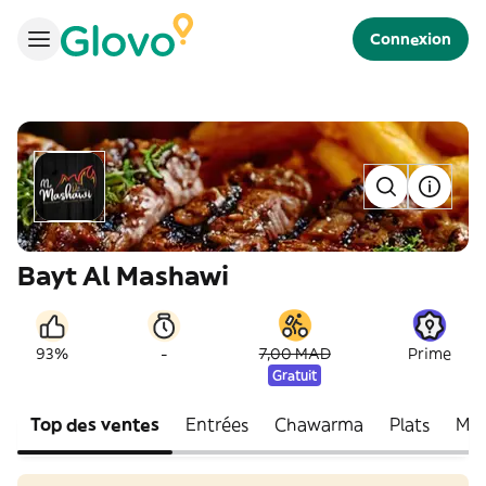
Connexion
Bayt Al Mashawi
-
93%
7,00 MAD
Prime
Gratuit
Top des ventes
Entrées
Chawarma
Plats
Mas