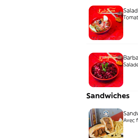
Salad
Tomat
Barb
Salad
Sandwiches
Sandw
Avec f