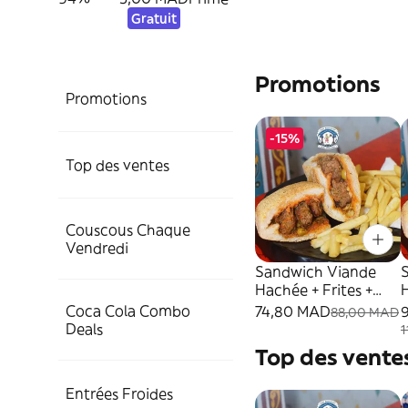
Gratuit
Promotions
Promotions
-15%
Top des ventes
Couscous Chaque
Vendredi
Sandwich Viande
Hachée + Frites +
H
Boisson au choix
B
Coca Cola Combo
74,80 MAD
88,00 MAD
Deals
1
Top des vente
Entrées Froides