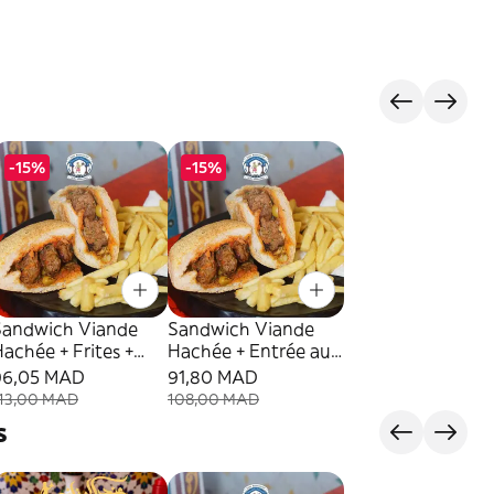
-15%
-15%
Sandwich Viande
Sandwich Viande
achée + Frites +
Hachée + Entrée au
oisson + Dessert au
choix + Frites +
96,05 MAD
91,80 MAD
choix
Boisson
13,00 MAD
108,00 MAD
s