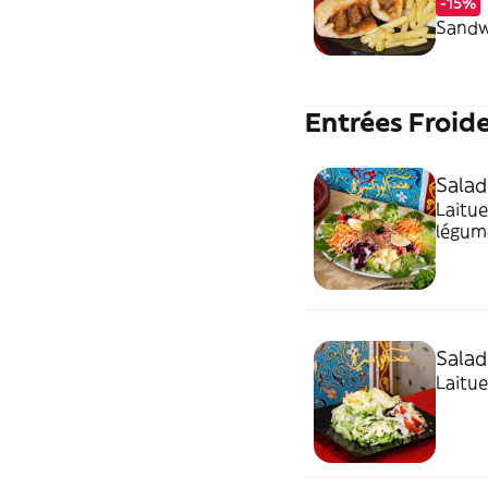
-15%
Sandwi
Entrées Froid
Salad
Laitue
légume
Salad
Laitue