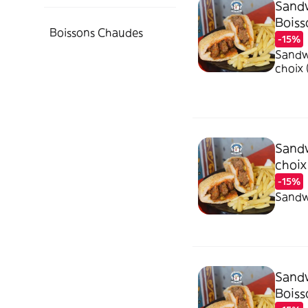
Sandw
Boiss
Boissons Chaudes
-15%
Sandwi
choix 
Sandw
choix
-15%
Sandw
Boiss