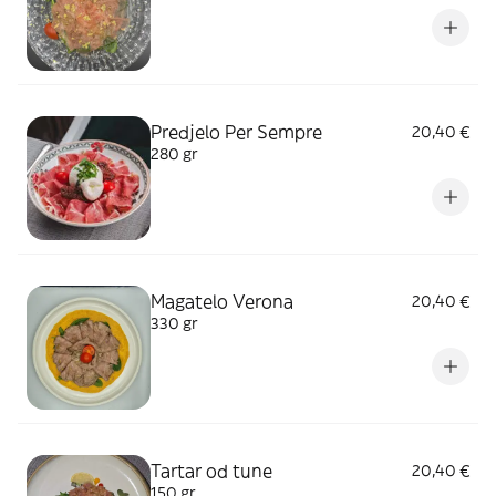
Predjelo Per Sempre
20,40 €
280 gr
Magatelo Verona
20,40 €
330 gr
Tartar od tune
20,40 €
150 gr