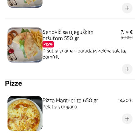
Sendvič sa njeguškim
7,14 €
pršutom 550 gr
8,40 €
-15%
Pršut, sir, namaz, paradajz, zelena salata,
pomfrit
Pizze
Pizza Margherita 650 gr
13,20 €
Pelat,sir, origano