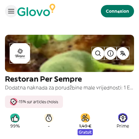
Connexion
Restoran Per Sempre
Dodatna naknada za porudžbine male vrijednosti: 1 EUR za porudžbinu ispod 6 EUR. Poručivanje doručka je do 12h
-15% sur articles choisis
-
99%
1,49 €
Prime
Gratuit