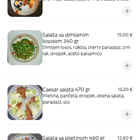
soja sos, worcestershire sos
Salata sa dimljenim
15,00 €
lososom 340 gr
Dimljeni losos, rukola, cherry paradajz, crni
luk, dvopek, aceto balsamico
Caesar salata 470 gr
13,20 €
Piletina, pančeta, dvopek, zelena salata,
paradajz, sos
Salata sa piletinom 460 gr
12,60 €