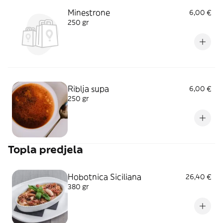
Minestrone
6,00 €
250 gr
Riblja supa
6,00 €
250 gr
Topla predjela
Hobotnica Siciliana
26,40 €
380 gr