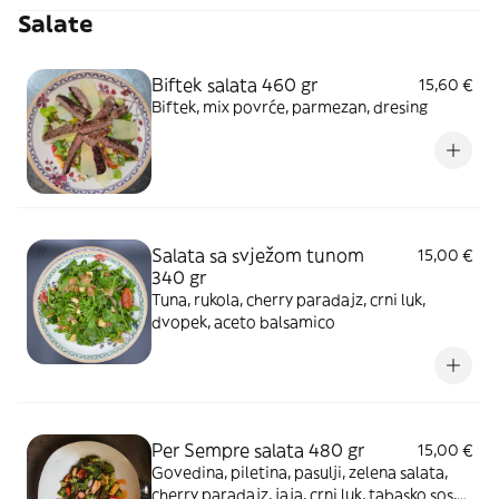
Salate
Biftek salata 460 gr
15,60 €
Biftek, mix povrće, parmezan, dresing
Salata sa svježom tunom
15,00 €
340 gr
Tuna, rukola, cherry paradajz, crni luk,
dvopek, aceto balsamico
Per Sempre salata 480 gr
15,00 €
Govedina, piletina, pasulji, zelena salata,
cherry paradajz, jaja, crni luk, tabasko sos,