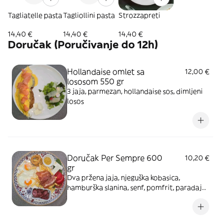
Tagliatelle pasta
Tagliollini pasta
Strozzapreti
14,40 €
14,40 €
14,40 €
Doručak (Poručivanje do 12h)
Hollandaise omlet sa
12,00 €
lososom 550 gr
3 jaja, parmezan, hollandaise sos, dimljeni
losos
Doručak Per Sempre 600
10,20 €
gr
Dva pržena jaja, njeguška kobasica,
hamburška slanina, senf, pomfrit, paradajz i
sir