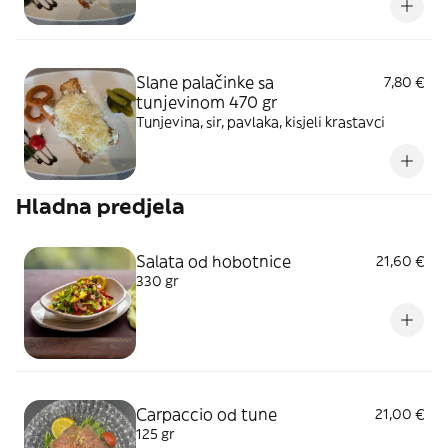
Slane palačinke sa
7,80 €
tunjevinom 470 gr
Tunjevina, sir, pavlaka, kisjeli krastavci
Hladna predjela
Salata od hobotnice
21,60 €
330 gr
Carpaccio od tune
21,00 €
125 gr