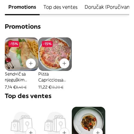
Promotions
Top des ventes
Doručak (Poručivanje
Promotions
-15%
-15%
Sendvič sa
Pizza
njeguškim
Capricciossa
pršutom 550 gr
650 gr
7,14 €
11,22 €
8,40 €
13,20 €
Top des ventes