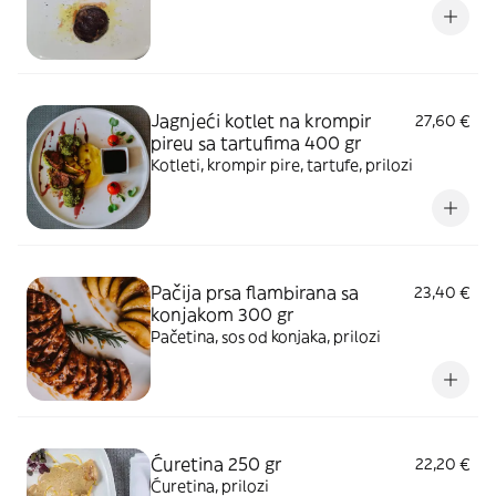
Jagnjeći kotlet na krompir
27,60 €
pireu sa tartufima 400 gr
Kotleti, krompir pire, tartufe, prilozi
Pačija prsa flambirana sa
23,40 €
konjakom 300 gr
Pačetina, sos od konjaka, prilozi
Ćuretina 250 gr
22,20 €
Ćuretina, prilozi