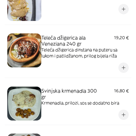
Teleća džigerica ala
19,20 €
Veneziana 240 gr
Teleća džigerica dinstana na puteru sa
lukom i patlidžanom, prilog bijela riža
Svinjska krmenadla 300
16,80 €
gr
Krmenadla, prilozi, sos se dodatno bira