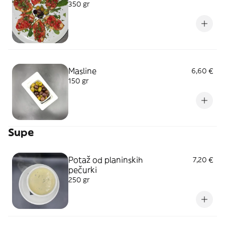
350 gr
Masline
6,60 €
150 gr
Supe
Potaž od planinskih
7,20 €
pečurki
250 gr