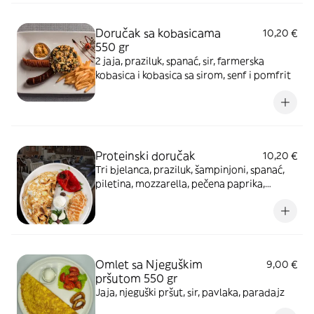
Doručak sa kobasicama
10,20 €
550 gr
2 jaja, praziluk, spanać, sir, farmerska
kobasica i kobasica sa sirom, senf i pomfrit
Proteinski doručak
10,20 €
Tri bjelanca, praziluk, šampinjoni, spanać,
piletina, mozzarella, pečena paprika,
pavlaka
Omlet sa Njeguškim
9,00 €
pršutom 550 gr
Jaja, njeguški pršut, sir, pavlaka, paradajz