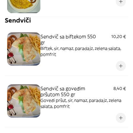
Sendviči
Sendvič sa biftekom 550
10,20 €
gr
Biftek, sir, namaz, paradajz, zelena salata,
pomfrit
Sendvič sa goveđim
8,40 €
pršutom 550 gr
Goveđi pršut, sir, namaz, paradajz, zelena
salata, pomfrit