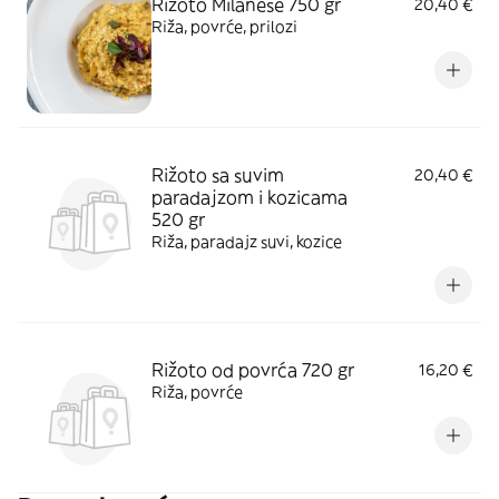
Rižoto Milanese 750 gr
20,40 €
Riža, povrće, prilozi
Rižoto sa suvim
20,40 €
paradajzom i kozicama
520 gr
Riža, paradajz suvi, kozice
Rižoto od povrća 720 gr
16,20 €
Riža, povrće