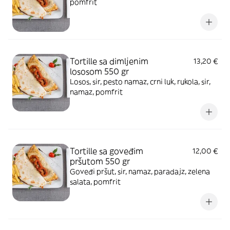
pomfrit
Tortille sa dimljenim
13,20 €
lososom 550 gr
Losos, sir, pesto namaz, crni luk, rukola, sir,
namaz, pomfrit
Tortille sa goveđim
12,00 €
pršutom 550 gr
Goveđi pršut, sir, namaz, paradajz, zelena
salata, pomfrit