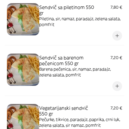
Sendvič sa piletinom 550
7,80 €
gr
Piletina, sir, namaz, paradajz, zelena salata,
pomfrit
Sendvič sa barenom
7,20 €
pečenicom 550 gr
Barena pečenica, sir, namaz, paradajz,
zelena salata, pomfrit
Vegetarijanski sendvič
7,20 €
550 gr
Pečurke, tikvice, paradajz, paprika, crni luk,
zelena salata, sir namaz, pomfrit