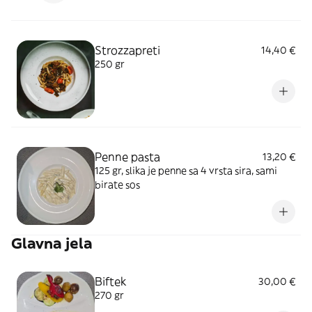
Strozzapreti
14,40 €
250 gr
Penne pasta
13,20 €
125 gr, slika je penne sa 4 vrsta sira, sami
birate sos
Glavna jela
Biftek
30,00 €
270 gr