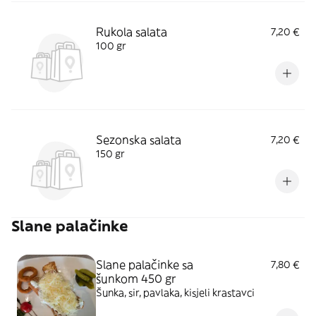
Rukola salata
7,20 €
100 gr
Sezonska salata
7,20 €
150 gr
Slane palačinke
Slane palačinke sa
7,80 €
šunkom 450 gr
Šunka, sir, pavlaka, kisjeli krastavci