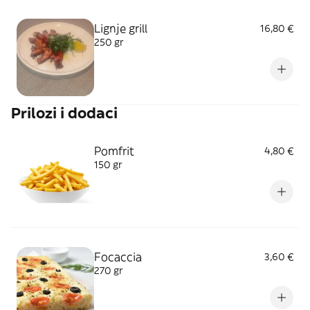
Lignje grill
16,80 €
250 gr
Prilozi i dodaci
Pomfrit
4,80 €
150 gr
Focaccia
3,60 €
270 gr