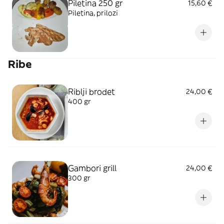
Piletina 250 gr
15,60 €
Piletina, prilozi
Ribe
Riblji brodet
24,00 €
400 gr
Gambori grill
24,00 €
300 gr