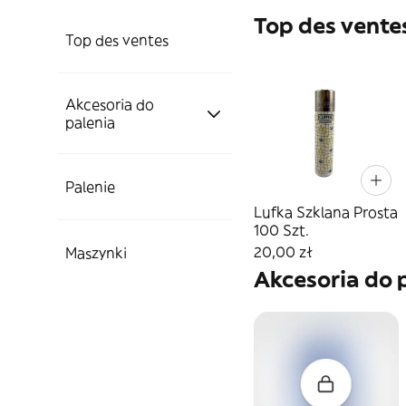
Top des vente
Top des ventes
Akcesoria do
palenia
Pojemniki
Palenie
Lufka Szklana Prosta
100 Szt.
Popielniczki i
Papierośnice
Zioła
20,00 zł
Maszynki
tacki
Akcesoria do 
CBD
Do mielenia
Popielniczki
Filtry i bibułki
Młynki
Tacki
Cybuchy
Filtry