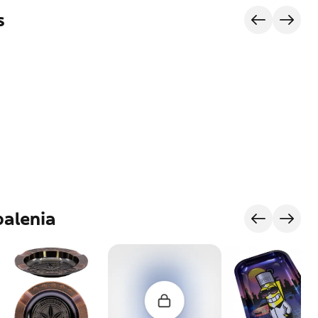
s
palenia