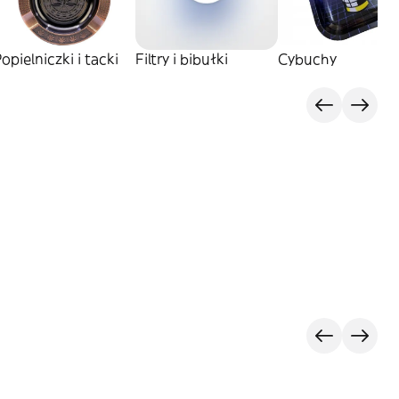
opielniczki i tacki
Filtry i bibułki
Cybuchy