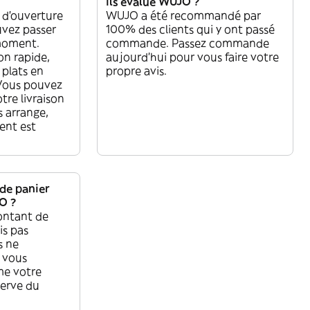
ils évalué WUJO ?
 d'ouverture
WUJO a été recommandé par
vez passer
100% des clients qui y ont passé
moment.
commande. Passez commande
on rapide,
aujourd'hui pour vous faire votre
 plats en
propre avis.
 Vous pouvez
re livraison
s arrange,
ent est
 de panier
O ?
ntant de
is pas
s ne
s vous
me votre
erve du