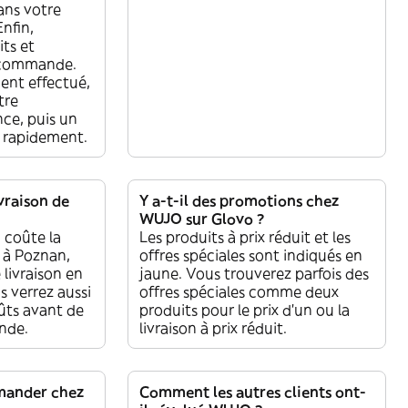
ans votre
nfin,
its et
e commande.
ent effectué,
tre
e, puis un
re rapidement.
vraison de
Y a-t-il des promotions chez
WUJO sur Glovo ?
 coûte la
Les produits à prix réduit et les
 à Poznan,
offres spéciales sont indiqués en
 livraison en
jaune. Vous trouverez parfois des
s verrez aussi
offres spéciales comme deux
oûts avant de
produits pour le prix d'un ou la
nde.
livraison à prix réduit.
mander chez
Comment les autres clients ont-