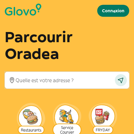
Connexion
Parcourir
Oradea
Service
Restaurants
FRYDAY
Coursier