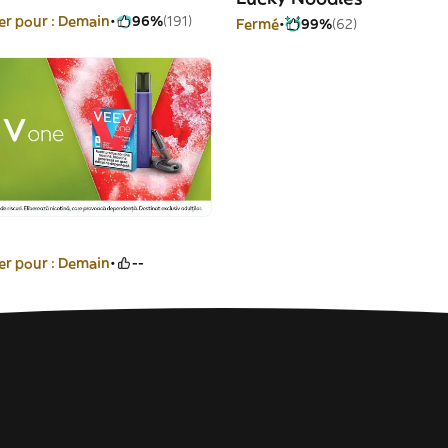
r pour : Demain
96%
(191)
Fermé
99%
(62)
r pour : Demain
--