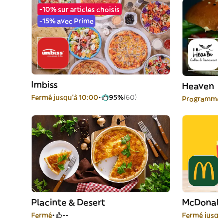
-10% sur articles choisis
-15% avec Prime
Imbiss
Heaven
Fermé jusqu'à 10:00
95%
(60)
Programme
Placinte & Desert
McDonal
Fermé
--
Fermé jus