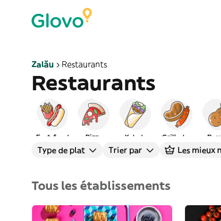
Zalău
Restaurants
Restaurants
Fast-food
Pizza
Kebab
Grillades
Pou
Type de plat
Trier par
Les mieux 
Tous les établissements