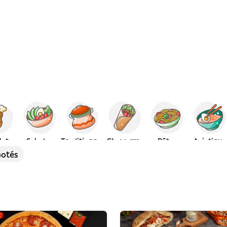
let
Salades
Traditionnel
Chawarma
Pâtes
Asiatique
notés