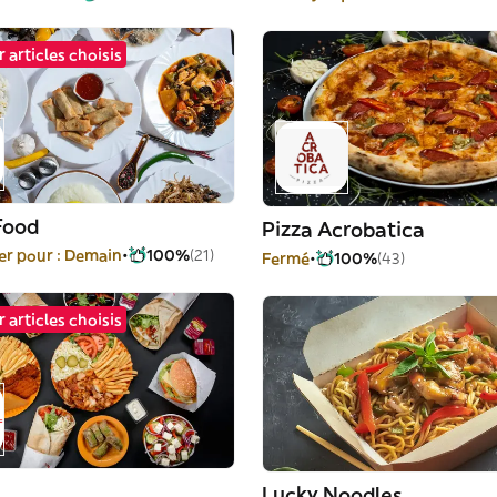
 articles choisis
Food
Pizza Acrobatica
r pour : Demain
100%
(21)
Fermé
100%
(43)
 articles choisis
Lucky Noodles