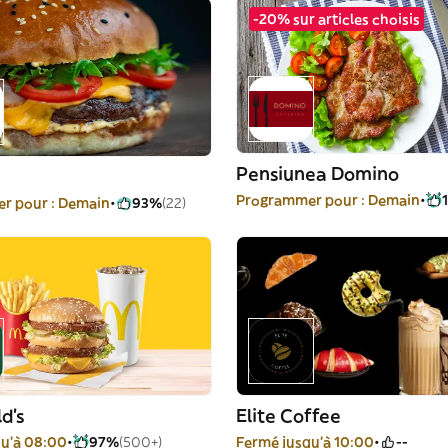
-20% sur articles choisis
Pensiunea Domino
Programmer pour : Demain
r pour : Demain
93%
(22)
d's
Elite Coffee
qu'à 08:00
97%
(500+)
Fermé jusqu'à 10:00
--