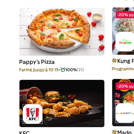
-20% sur
Kung 
Pappy's Pizza
Programme
Fermé jusqu'à 10:15
100%
(35)
-20% sur
Mado
KFC