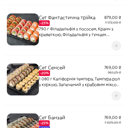
Васабі - 10 г.
Сет Фантастична трійка
879,00 ₴
1 172,00 ₴
-25%
790 г Філадельфія з лососем, Кранч з
креветкою, Філадельфія з тунцем.
Соєвий соус - 80 мл (2 шт). Імбир - 20 г.
Васабі - 10 г.
Сет Сенсей
769,00 ₴
961,25 ₴
-20%
1 080 г Каліфорнія темпура, Темпура рол
з куркою, Запечений з крабовим міксом,
Ніжний з куркою. Соєвий соус - 80 мл (2
шт). Імбир - 20 г. Васабі - 10 г.
Сет Банзай
769,00 ₴
1 025,33 ₴
-25%