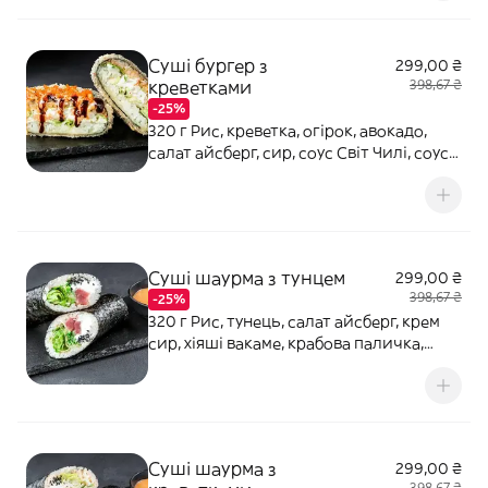
Суші бургер з
299,00 ₴
креветками
398,67 ₴
-25%
320 г Рис, креветка, огірок, авокадо,
салат айсберг, сир, соус Світ Чилі, соус
унагі, майонез, ікра тобіко, норі, кляр
темпура, борошно темпура, сухарі панко
Суші шаурма з тунцем
299,00 ₴
398,67 ₴
-25%
320 г Рис, тунець, салат айсберг, крем
сир, хіяші вакаме, крабова паличка,
норі, соус Горіховий, соус Світ Чилі,
кунжут
Суші шаурма з
299,00 ₴
398,67 ₴