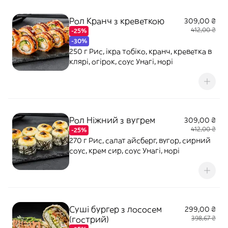
Рол Кранч з креветкою
309,00 ₴
412,00 ₴
-25%
-30%
250 г Рис, ікра тобіко, кранч, креветка в
клярі, огірок, соус Унагі, норі
Рол Ніжний з вугрем
309,00 ₴
412,00 ₴
-25%
270 г Рис, салат айсберг, вугор, сирний
соус, крем сир, соус Унагі, норі
Суші бургер з лососем
299,00 ₴
(гострий)
398,67 ₴