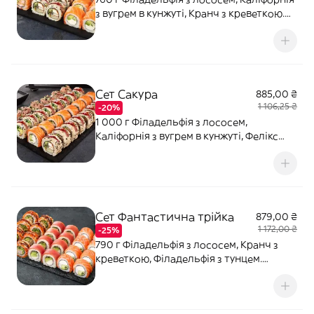
з вугрем в кунжуті, Кранч з креветкою.
Соєвий соус - 80 мл (2 шт). Імбир - 20 г.
Васабі - 10 г.
Сет Сакура
885,00 ₴
1 106,25 ₴
-20%
1 000 г Філадельфія з лососем,
Каліфорнія з вугрем в кунжуті, Фелікс
рол з тунцем, Каліфорнія Чікен. Соєвий
соус - 80 мл (2 шт). Імбир - 20 г. Васабі -
10 г.
Сет Фантастична трійка
879,00 ₴
1 172,00 ₴
-25%
790 г Філадельфія з лососем, Кранч з
креветкою, Філадельфія з тунцем.
Соєвий соус - 80 мл (2 шт). Імбир - 20 г.
Васабі - 10 г.