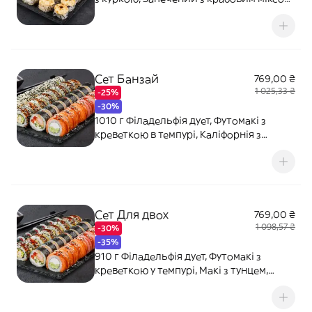
Ніжний з куркою. Соєвий соус - 80 мл (2
шт). Імбир - 20 г. Васабі - 10 г.
Сет Банзай
769,00 ₴
1 025,33 ₴
-25%
-30%
1010 г Філадельфія дует, Футомакі з
креветкою в темпурі, Каліфорнія з
крабовим міксом в кунжуті, Каліфорнія
Чікен. Соєвий соус - 80 мл (2 шт). Імбир -
20 г. Васабі - 10 г.
Сет Для двох
769,00 ₴
1 098,57 ₴
-30%
-35%
910 г Філадельфія дует, Футомакі з
креветкою у темпурі, Макі з тунцем,
Каліфорнія Чікен. Соєвий соус - 80 мл (2
шт). Імбир - 20 г. Васабі - 10 г.