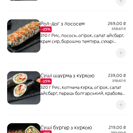
Світ Чилі, соус унагі, кунжут, чилі нитка,
норі, кляр темпура
Рол-дог з лососем
269,00 ₴
358,67 ₴
-25%
310 г Рис, лосось, огірок, салат айсберг,
крем сир, борошно темпура, сухарі
панко, соус Горіховий (гострий),
майонез, цибуля зелена, кляр темпура
Суші шаурма з куркою
239,00 ₴
318,67 ₴
-25%
320 г Рис, копчена курка, огірок, салат
айсберг, перець болгарський, крабова
паличка, соус Горіховий (гострий), соус
Світ Чилі, норі
Суші бургер з куркою
219,00 ₴
292,00 ₴