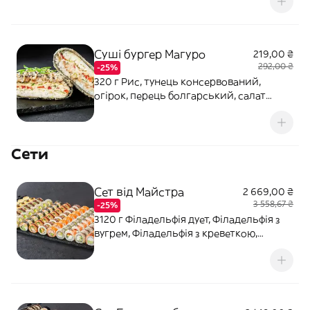
соус Шрірача, цибуля зелена, кунжут,
норі, кляр темпура, борошно темпура,
сухарі панко
Суші бургер Магуро
219,00 ₴
292,00 ₴
-25%
320 г Рис, тунець консервований,
огірок, перець болгарський, салат
айсберг, сир, соус Горіховий, майонез,
цибуля зелена, кунжут, норі, кляр
темпура, борошно темпура, сухарі панко
Сети
Сет від Майстра
2 669,00 ₴
3 558,67 ₴
-25%
3120 г Філадельфія дует, Філадельфія з
вугрем, Філадельфія з креветкою,
Філадельфія з креветкою в кунжуті,
Кранч з креветкою, Каліфорнія з
крабовим міксом в ікрі, Каліфорнія з
вугрем в кунжуті, Торі Рол (гострий),
Ніжний з лососем, Запечений з