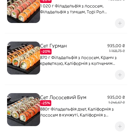
1 020 г Філадельфія з лососем,
Філадельфія з тунцем, Торі Рол
(гострий), Каліфорнія з вугрем в кунжуті.
Соєвий соус - 80 мл (2 шт). Імбир - 20 г.
Васабі - 10 г.
Сет Гурман
935,00 ₴
1 168,75 ₴
-20%
870 г Філадельфія з лососем, Кранч з
креветкою, Каліфорнія з копченим
лососем в кунжуті, Макі з тунцем.
Соєвий соус - 80 мл (2 шт). Імбир - 20 г.
Васабі - 10 г.
Сет Лососевий Бум
935,00 ₴
1 246,67 ₴
-25%
880г Філадельфія дует, Каліфорнія з
лососем в кунжуті, Каліфорнія з
креветкою в кунжуті, Макі з лососем.
Соєвий соус - 80 мл (2 шт). Імбир - 20 г.