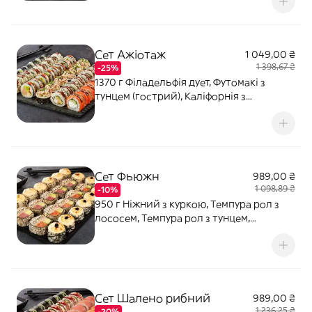
Соєвий соус - 80 мл (2 шт). Імбир - 20 г.
Васабі - 10 г.
Сет Ажіотаж
1 049,00 ₴
1 398,67 ₴
-25%
1370 г Філадельфія дует, Футомакі з
тунцем (гострий), Каліфорнія з
креветкою в кунжуті, Фелікс рол Магуро,
Каліфорнія Чікен, Макі з огірком. Соєвий
соус - 120 мл (3 шт). Імбир - 40 г. Васабі -
20 г.
Сет Фьюжн
989,00 ₴
1 098,89 ₴
-10%
950 г Ніжний з куркою, Темпура рол з
лососем, Темпура рол з тунцем,
Запечений з крабовим міксом. Соєвий
соус - 80 мл (2 шт). Імбир - 20 г. Васабі -
10 г.
Сет Шалено рибний
989,00 ₴
1 236,25 ₴
-20%