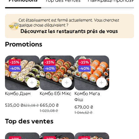
Cet établissement est fermé actuellement. Vous cherchez
quelque chose d'équivalent ?
Découvrez les restaurants près de vous
Promotions
-35%
-35%
-35%
-40%
-40%
-40%
Комбо Дзен
Комбо Ебі Мікс
Комбо Мега
Фіш
535,00 ₴
665,00 ₴
823,08 ₴
679,00 ₴
1 023,08 ₴
1 044,62 ₴
Top des ventes