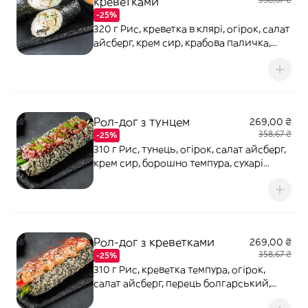
креветками
-25%
320 г Рис, креветка в клярі, огірок, салат
айсберг, крем сир, крабова паличка,
норі, кунжут, соус Світ Чилі
Рол-дог з тунцем
269,00 ₴
358,67 ₴
-25%
310 г Рис, тунець, огірок, салат айсберг,
крем сир, борошно темпура, сухарі
панко, соус Понзу, майонез, цибуля
зелена, норі, кляр темпура
Рол-дог з креветками
269,00 ₴
358,67 ₴
-25%
310 г Рис, креветка темпура, огірок,
салат айсберг, перець болгарський,
борошно темпура, сухарі панко, соус