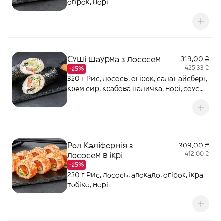
огірок, норі
Суші шаурма з лососем
319,00 ₴
425,33 ₴
-25%
320 г Рис, лосось, огірок, салат айсберг,
крем сир, крабова паличка, норі, соус
Світ Чилі, кунжут
Рол Каліфорнія з
309,00 ₴
лососем в ікрі
412,00 ₴
-25%
230 г Рис, лосось, авокадо, огірок, ікра
тобіко, норі