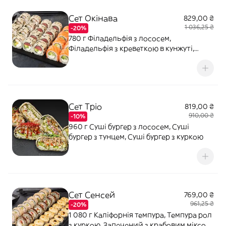
Сет Окінава
829,00 ₴
1 036,25 ₴
-20%
780 г Філадельфія з лососем,
Філадельфія з креветкою в кунжуті,
Філадельфія з тунцем в кунжуті. Соєвий
соус - 80 мл (2 шт). Імбир - 20 г. Васабі -
10 г.
Сет Тріо
819,00 ₴
910,00 ₴
-10%
960 г Суші бургер з лососем, Суші
бургер з тунцем, Суші бургер з куркою
Сет Сенсей
769,00 ₴
961,25 ₴
-20%
1 080 г Каліфорнія темпура, Темпура рол
з куркою, Запечений з крабовим міксом,