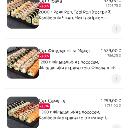
Сет Осака
1 439,00 ₴
1 798,75 ₴
-20%
2000 г Роял Рол, Торі Рол (гострий),
Каліфорнія Чікен, Макі з огірком,
Каліфорнія темпура, Темпура рол з
куркою, Ніжний з куркою, Запечений з
крабовим міксом. Соєвий соус - 160 мл
(4 шт). Імбир - 50 г. Васабі - 25 г.
Сет Філадельфія Максі
1 429,00 ₴
1 786,25 ₴
-20%
1280 г Філадельфія з лососем,
Філадельфія з креветкою, Філадельфія з
лососем в кунжуті, Філадельфія з
креветкою в кунжуті, Торі Рол (гострий).
Соєвий соус - 120 мл (3 шт). Імбир - 40 г.
Васабі - 20 г.
Сет Саме Те
1 299,00 ₴
1 732,00 ₴
-25%
1 360 г Філадельфія з лососем,
Каліфорнія з креветкою в кунжуті,
Каліфорнія з крабовим міксом в кунжуті,