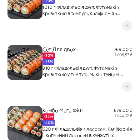
-30%
1010 г Філадельфія дует, Футомакі з
креветкою в темпурі, Каліфорнія з
крабовим міксом в кунжуті, Каліфорнія
Чікен. Соєвий соус - 80 мл (2 шт). Імбир -
20 г. Васабі - 10 г.
Сет Для двох
769,00 ₴
1 098,57 ₴
-30%
-35%
910 г Філадельфія дует, Футомакі з
креветкою у темпурі, Макі з тунцем,
Каліфорнія Чікен. Соєвий соус - 80 мл (2
шт). Імбир - 20 г. Васабі - 10 г.
Комбо Мега Фіш
679,00 ₴
1 044,62 ₴
-35%
-40%
620 г Філадельфія з лососем, Каліфорнія
з копченим лососем в кунжуті. У