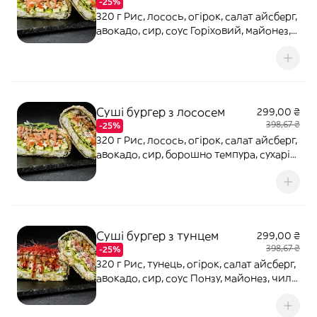
-25%
320 г Рис, лосось, огірок, салат айсберг,
авокадо, сир, соус Горіховий, майонез,
кунжут, цибуля зелена, норі, кляр
темпура, борошно темпура, сухарі панко
Суші бургер з лососем
299,00 ₴
398,67 ₴
-25%
320 г Рис, лосось, огірок, салат айсберг,
авокадо, сир, борошно темпура, сухарі
панко, соус горіховий, майонез, кунжут,
цибуля зелена, норі
Суші бургер з тунцем
299,00 ₴
398,67 ₴
-25%
320 г Рис, тунець, огірок, салат айсберг,
авокадо, сир, соус Понзу, майонез, чилі
нитка, норі, кляр темпура, борошно
темпура, сухарі панко