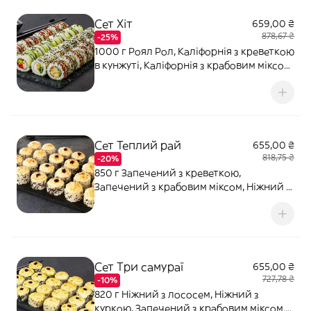
Сет Хіт
659,00 ₴
878,67 ₴
-25%
1000 г Роял Рол, Каліфорнія з креветкою
в кунжуті, Каліфорнія з крабовим міксом
в кунжуті, Каліфорнія Чікен. Соєвий соус
- 80 мл (2 шт). Імбир - 20 г. Васабі - 10 г.
Сет Теплий рай
655,00 ₴
818,75 ₴
-20%
850 г Запечений з креветкою,
Запечений з крабовим міксом, Ніжний з
куркою. Соєвий соус - 80 мл (2 шт).
Імбир - 20 г. Васабі - 10 г.
Сет Три самураї
655,00 ₴
727,78 ₴
-10%
820 г Ніжний з лососем, Ніжний з
куркою, Запечений з крабовим міксом.