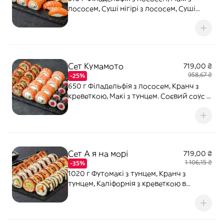
лососем, Суші нігірі з лососем, Суші
нігірі з креветкою. Соєвий соус - 80 мл
(2 шт). Імбир - 20 г. Васабі - 10 г.
Сет Кумамото
719,00 ₴
958,67 ₴
-25%
650 г Філадельфія з лососем, Кранч з
креветкою, Макі з тунцем. Соєвий соус -
80 мл (2 шт). Імбир - 20 г. Васабі - 10 г.
Сет А я на морі
719,00 ₴
1 106,15 ₴
-35%
1020 г Футомакі з тунцем, Кранч з
тунцем, Каліфорнія з креветкою в
кунжуті, Запечений з куркою та боніто.
Соєвий соус – 80 мл (2 шт). Імбир – 20 г.
Васабі – 10 г.