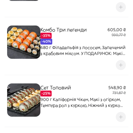
ПОДАРУНОК: Макі з лососем. Соєвий
соус - 80 мл (2 шт). Імбир - 20 г. Васабі -
10 г.
Комбо Три легенди
605,00 ₴
930,77 ₴
-35%
-40%
680 г Філадельфія з лососем, Запечений
з крабовим міксом. У ПОДАРУНОК: Макі з
креветкою. Соєвий соус - 80 мл (2 шт).
Імбир - 20 г. Васабі - 10 г.
Сет Топовий
548,90 ₴
731,87 ₴
-25%
900 г Каліфорнія Чікен, Макі з огірком,
Темпура рол з куркою, Ніжний з куркою.
Соєвий соус - 80 мл (2 шт). Імбир - 20 г.
Васабі - 10 г.