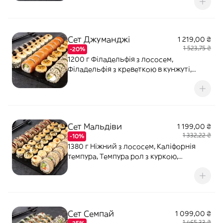
Макі з тунцем, Кранч з креветкою, Торі
Рол (гострий). Соєвий соус - 120 мл (3
шт). Імбир - 40 г. Васабі - 20 г.
Сет Джуманджі
1 219,00 ₴
1 523,75 ₴
-20%
1200 г Філадельфія з лососем,
Філадельфія з креветкою в кунжуті,
Ніжний з куркою, Запечений з тунцем
(гострий), Макі з креветкою. Соєвий
соус - 120 мл (3 шт). Імбир - 40 г. Васабі -
10 г.
Сет Мальдіви
1 199,00 ₴
1 332,22 ₴
-10%
1380 г Ніжний з лососем, Каліфорнія
темпура, Темпура рол з куркою,
Запечений з креветкою, Запечений з
тунцем (гострий). Соєвий соус - 120 мл
(3 шт). Імбир - 40 г. Васабі - 20 г.
Сет Семпай
1 099,00 ₴
1 465,33 ₴