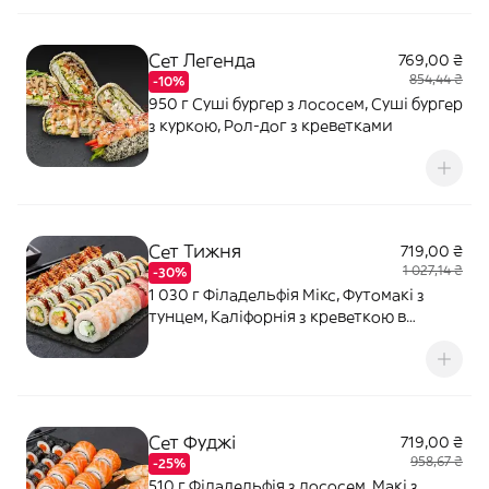
Сет Легенда
769,00 ₴
854,44 ₴
-10%
950 г Суші бургер з лососем, Суші бургер
з куркою, Рол-дог з креветками
Сет Тижня
719,00 ₴
1 027,14 ₴
-30%
1 030 г Філадельфія Мікс, Футомакі з
тунцем, Каліфорнія з креветкою в
кунжуті, Запечений з куркою та боніто.
Соєвий соус – 80 мл (2 шт). Імбир – 20 г.
Васабі – 10 г.
Сет Фуджі
719,00 ₴
958,67 ₴
-25%
510 г Філадельфія з лососем, Макі з