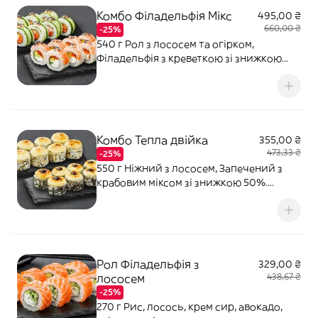
Комбо Філадельфія Мікс
495,00 ₴
660,00 ₴
-25%
540 г Рол з лососем та огірком,
Філадельфія з креветкою зі знижкою
50%. Соєвий соус - 40 мл (1 шт). Імбир -
10 г. Васабі - 5 г.
Комбо Тепла двійка
355,00 ₴
473,33 ₴
-25%
550 г Ніжний з лососем, Запечений з
крабовим міксом зі знижкою 50%.
Соєвий соус - 40 мл (1 шт). Імбир - 10 г.
Васабі - 5 г.
Рол Філадельфія з
329,00 ₴
лососем
438,67 ₴
-25%
270 г Рис, лосось, крем сир, авокадо,