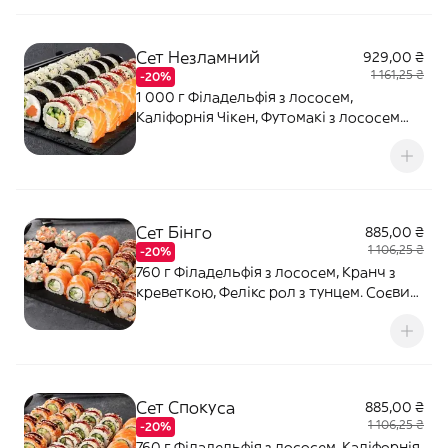
Васабі - 10 г.
Сет Незламний
929,00 ₴
1 161,25 ₴
-20%
1 000 г Філадельфія з лососем,
Каліфорнія Чікен, Футомакі з лососем
(гострий), Каліфорнія з крабовим міксом
в кунжуті. Соєвий соус - 80 мл (2 шт).
Імбир - 20 г. Васабі - 10 г.
Сет Бінго
885,00 ₴
1 106,25 ₴
-20%
760 г Філадельфія з лососем, Кранч з
креветкою, Фелікс рол з тунцем. Соєвий
соус - 80 мл (2 шт). Імбир - 20 г. Васабі -
10 г.
Сет Спокуса
885,00 ₴
1 106,25 ₴
-20%
760 г Філадельфія з лососем, Каліфорнія