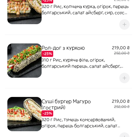
-25%
320 г Рис, копчена курка, огірок, перець
болгарський, салат айсберг, сир, соус
Світ Чилі, майонез, чилі нитка, цибуля
зелена, норі, кляр темпура, борошно
темпура, сухарі панко
Рол-дог з куркою
219,00 ₴
292,00 ₴
-25%
310 г Рис, куряче філе, огірок,
болгарський перець, салат айсберг,
ікра тобіко, борошно темпура, сухарі
панко, соус Горіховий Унагі, кунжут,
норі, кляр темпура
Суші бургер Магуро
219,00 ₴
(гострий)
292,00 ₴
-25%
320 г Рис, тунець консервований,
огірок, перець болгарський, салат
айсберг, сир, соус Горіховий, майонез,