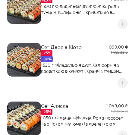
-25%
1 370 г Філадельфія дует, Фелікс рол з
тунцем, Каліфорнія з креветкою в
кунжуті, Торі Рол (гострий), Макі з
огірком, Каліфорнія Чікен. Соєвий соус -
120 мл (3 шт). Імбир - 40 г. Васабі - 20 г.
Сет Двоє в Кіото
1 099,00 ₴
1 465,33 ₴
-25%
-30%
1520 г Філадельфія дует, Каліфорнія з
креветкою в кунжуті, Кранч з тунцем,
Футомакі з тунцем (гострий), Каліфорнія
Чікен, Макі з тунцем, Макі з огірком.
Соєвий соус - 120 мл (3 шт). Імбир - 40 г.
Васабі - 20 г.
Сет Аляска
1 049,00 ₴
1 398,67 ₴
-25%
1050 г Філадельфія дует, Рол з лососем
та огірком, Футомакі з креветкою у
темпурі, Каліфорнія з лососем в кунжуті.