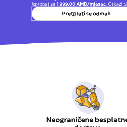
Isprobaj za
1.999,00 AMD/mjesec
. Otkaži b
Pretplati se odmah
Neograničene besplatn