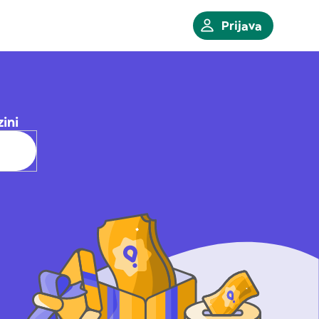
Prijava
zini