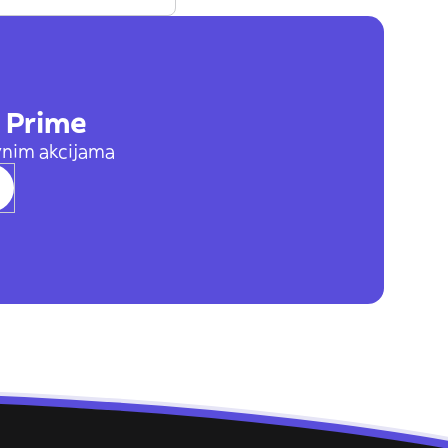
z Prime
vnim akcijama