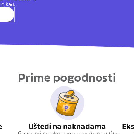
ilo kad.
Prime pogodnosti
e
Uštedi na naknadama
Eks
Uživaj u nižim naknadama za svaku narudžbu