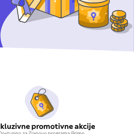
kluzivne promotivne akcije
Dostupno za članove programa Prime