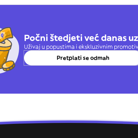
Počni štedjeti već danas u
Uživaj u popustima i ekskluzivnim promoti
Pretplati se odmah