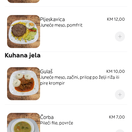
Pljeskavica
KM 12,00
Juneće meso, pomfrit
Kuhana jela
Gulaš
KM 10,00
Juneće meso, začini, prilog po želji riža ili
pire krompir
Čorba
KM 7,00
Pileći file, povrće