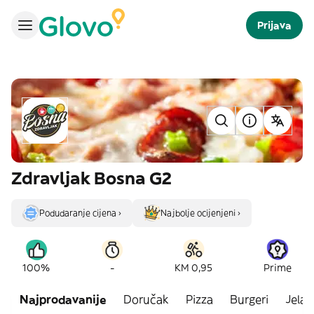
Prijava
Zdravljak Bosna G2
Podudaranje cijena ›
Najbolje ocijenjeni ›
-
100%
KM 0,95
Prime
Najprodavanije
Doručak
Pizza
Burgeri
Jela s