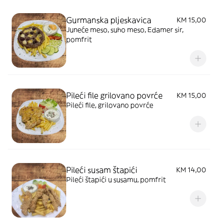
Gurmanska pljeskavica
KM 15,00
Juneće meso, suho meso, Edamer sir,
pomfrit
Pileći file grilovano povrće
KM 15,00
Pileći file, grilovano povrće
Pileći susam štapići
KM 14,00
Pileći štapići u susamu, pomfrit