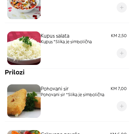
Kupus salata
KM 2,50
Kupus *Slika je simbolična
Prilozi
Pohovani sir
KM 7,00
Pohovani sir *Slika je simbolična