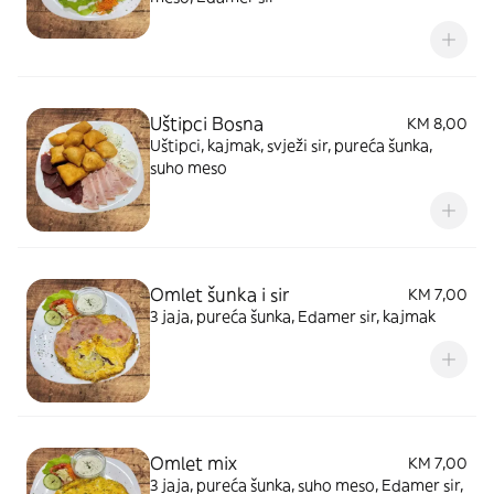
Uštipci Bosna
KM 8,00
Uštipci, kajmak, svježi sir, pureća šunka,
suho meso
Omlet šunka i sir
KM 7,00
3 jaja, pureća šunka, Edamer sir, kajmak
Omlet mix
KM 7,00
3 jaja, pureća šunka, suho meso, Edamer sir,