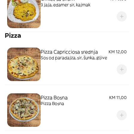
3 jaja, edamer sir, kajmak
Pizza
Pizza Capricciosa srednja
KM 12,00
Sos od paradajza, sir, šunka, gljive
Pizza Bosna
KM 11,00
Pizza Bosna