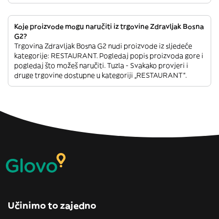
Koje proizvode mogu naručiti iz trgovine Zdravljak Bosna
G2?
Trgovina Zdravljak Bosna G2 nudi proizvode iz sljedeće
kategorije: RESTAURANT. Pogledaj popis proizvoda gore i
pogledaj što možeš naručiti. Tuzla - Svakako provjeri i
druge trgovine dostupne u kategoriji „RESTAURANT“.
Učinimo to zajedno