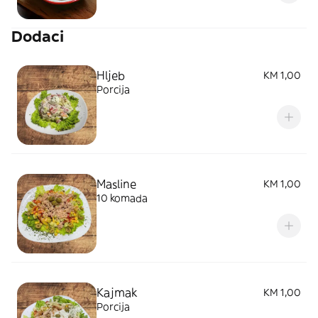
Dodaci
Hljeb
KM 1,00
Porcija
Masline
KM 1,00
10 komada
Kajmak
KM 1,00
Porcija