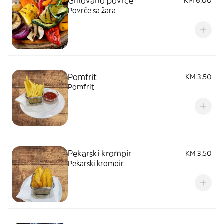
Grilovano povrće
KM 6,00
Povrće sa žara
Pomfrit
KM 3,50
Pomfrit
Pekarski krompir
KM 3,50
Pekarski krompir