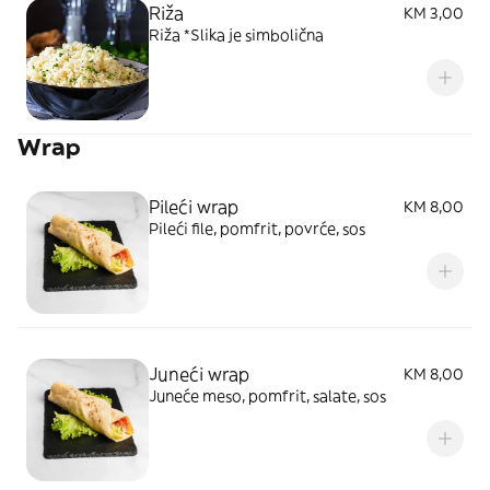
Riža
KM 3,00
Riža *Slika je simbolična
Wrap
Pileći wrap
KM 8,00
Pileći file, pomfrit, povrće, sos
Juneći wrap
KM 8,00
Juneće meso, pomfrit, salate, sos