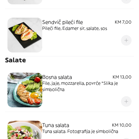
Sendvič pileći file
KM 7,00
Pileći file, Edamer sir, salate, sos
Salate
Bosna salata
KM 13,00
File, jaje, mozzarella, povrće *Slika je
simbolična
Tuna salata
KM 10,00
Tuna salata. Fotografija je simbolična