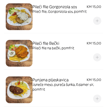
Pileći file Gorgonzola sos
KM 15,00
Pileći file, Gorgonzola sos, pomfrit
Pileći file Bečki
KM 15,00
Pileći file na bečki, pomfrit
Punjena pljeskavica
KM 15,00
Juneće meso, pureća šunka, Edamer sir,
pomfrit