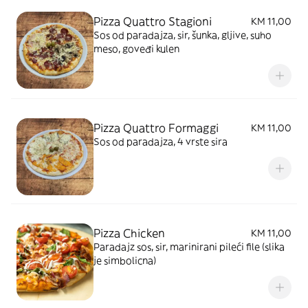
Pizza Quattro Stagioni
KM 11,00
Sos od paradajza, sir, šunka, gljive, suho
meso, goveđi kulen
Pizza Quattro Formaggi
KM 11,00
Sos od paradajza, 4 vrste sira
Pizza Chicken
KM 11,00
Paradajz sos, sir, marinirani pileći file (slika
je simbolicna)