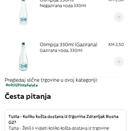
Negazirana voda 330ml
Olimpija 330ml (Gazirana)
KM 2,50
Gazirana voda, 330ml
Pregledaj slične trgovine u ovoj kategoriji:
Roštilj
Pizza
Salate
Česta pitanja
Tuzla - Koliko košta dostava iz trgovine Zdravljak Bosna
G2?
Tuzla - Želiš li vidjeti koliko košta dostava iz trgovine