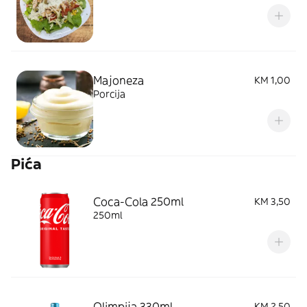
Majoneza
KM 1,00
Porcija
Pića
Coca-Cola 250ml
KM 3,50
250ml
Olimpija 330ml
KM 2,50