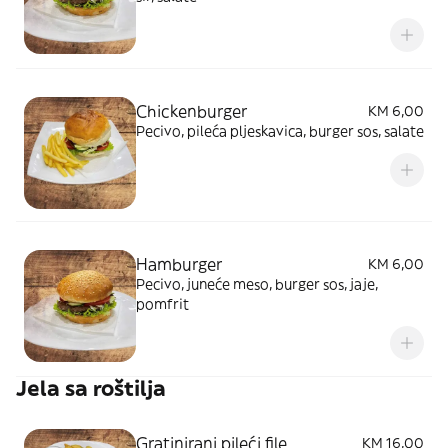
Chickenburger
KM 6,00
Pecivo, pileća pljeskavica, burger sos, salate
Hamburger
KM 6,00
Pecivo, juneće meso, burger sos, jaje,
pomfrit
Jela sa roštilja
Gratinirani pileći file
KM 16,00