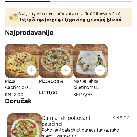
Ova je trgovina trenutačno zatvorena. Tražiš li nešto slično?
Istraži restorane i trgovine u svojoj blizini
Najprodavanije
Pizza
Pizza Bosna
Maslenjak sa
Capricciosa
piletinom u
KM 11,00
srednja
pizza tijestu
KM 12,00
KM 12,00
Doručak
Gurmanski pohovani
KM 9,00
palačinci
Pohovani palačinci, pureća šunka, suho
meso, Edamer sir