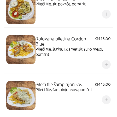
Pileći file, sir, povrće, pomfrit
Rolovana piletina Cordon
KM 16,00
Blue
Pileći file, šunka, Edamer sir, suho meso,
pomfrit
Pileći file šampinjon sos
KM 15,00
Pileći file, šampinjon sos, pomfrit