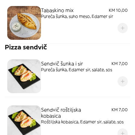
Tabaskino mix
KM 10,00
Pureća šunka, suho meso, Edamer sir
Pizza sendvič
Sendvič šunka i sir
KM 7,00
Pureća šunka, Edamer sir, salate, sos
Sendvič roštiljska
KM 7,00
kobasica
Roštiljska kobasica, Edamer sir, salate, sos