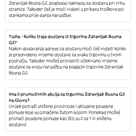
Zdravljak Bosna G2, pogledaj naknadu za dostavu pri vrhu
stranice. Također ćeš je moći vidjeti u prikazu troškova po
stavkama prije slanja narudžbe.
Tuzla - Koliko traje dostava iz trgovine Zdravljak Bosna
G2?
Nakon dodavanja adrese za dostavu moći ćeš vidjeti koliko
je predviđeno vrijeme dostave za svaku trgovinu u tvom
području. Također možeš provjeriti očekivano vrijeme
dostave za svoju narudžbu na blagajni trgovine Zdravljak
Bosna G2.
Ima li promotivnih akcija za trgovinu Zdravljak Bosna G2
na Glovu?
Uvijek potraži snižene proizvode i aktualne posebne
ponude koje su označene žutom bojom. Ponekad možeš
pronaći posebne ponude kao što su 2 za 1 ili sniženu
dostavu!