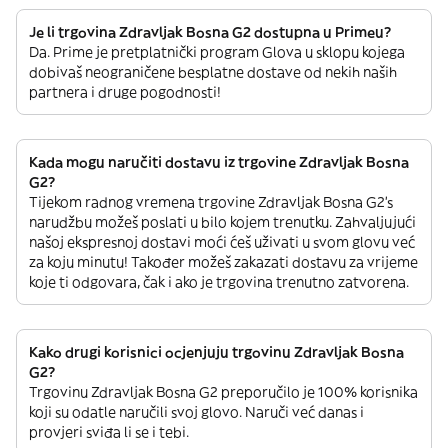
Je li trgovina Zdravljak Bosna G2 dostupna u Primeu?
Da. Prime je pretplatnički program Glova u sklopu kojega
dobivaš neograničene besplatne dostave od nekih naših
partnera i druge pogodnosti!
Kada mogu naručiti dostavu iz trgovine Zdravljak Bosna
G2?
Tijekom radnog vremena trgovine Zdravljak Bosna G2’s
narudžbu možeš poslati u bilo kojem trenutku. Zahvaljujući
našoj ekspresnoj dostavi moći ćeš uživati u svom glovu već
za koju minutu! Također možeš zakazati dostavu za vrijeme
koje ti odgovara, čak i ako je trgovina trenutno zatvorena.
Kako drugi korisnici ocjenjuju trgovinu Zdravljak Bosna
G2?
Trgovinu Zdravljak Bosna G2 preporučilo je 100% korisnika
koji su odatle naručili svoj glovo. Naruči već danas i
provjeri sviđa li se i tebi.