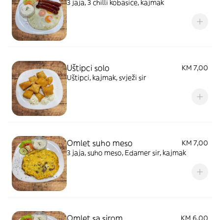
3 jaja, 3 chilli kobasice, kajmak
Uštipci solo
KM 7,00
Uštipci, kajmak, svježi sir
Omlet suho meso
KM 7,00
3 jaja, suho meso, Edamer sir, kajmak
Omlet sa sirom
KM 6,00