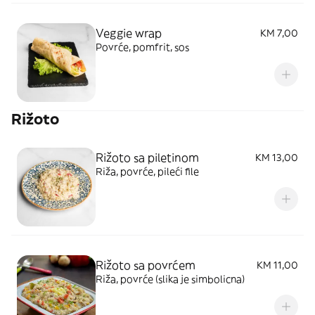
Veggie wrap
KM 7,00
Povrće, pomfrit, sos
Rižoto
Rižoto sa piletinom
KM 13,00
Riža, povrće, pileći file
Rižoto sa povrćem
KM 11,00
Riža, povrće (slika je simbolicna)