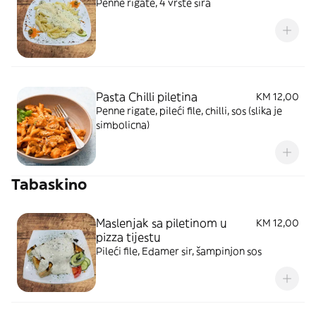
Penne rigate, 4 vrste sira
Pasta Chilli piletina
KM 12,00
Penne rigate, pileći file, chilli, sos (slika je
simbolicna)
Tabaskino
Maslenjak sa piletinom u
KM 12,00
pizza tijestu
Pileći file, Edamer sir, šampinjon sos