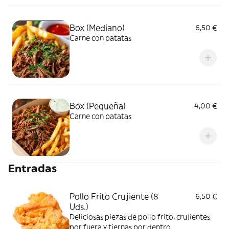
Box (Mediano)
6,50 €
Carne con patatas
Box (Pequeña)
4,00 €
Carne con patatas
Entradas
Pollo Frito Crujiente (8
6,50 €
Uds.)
Deliciosas piezas de pollo frito, crujientes
por fuera y tiernas por dentro