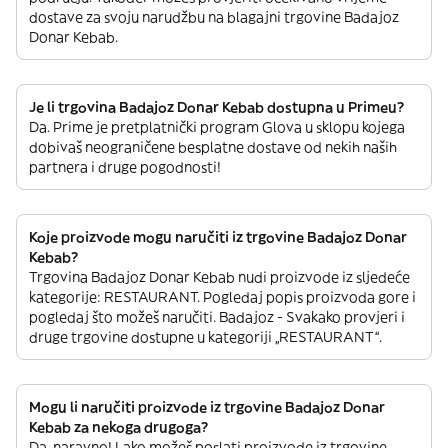
dostave za svoju narudžbu na blagajni trgovine Badajoz
Donar Kebab.
Je li trgovina Badajoz Donar Kebab dostupna u Primeu?
Da. Prime je pretplatnički program Glova u sklopu kojega
dobivaš neograničene besplatne dostave od nekih naših
partnera i druge pogodnosti!
Koje proizvode mogu naručiti iz trgovine Badajoz Donar
Kebab?
Trgovina Badajoz Donar Kebab nudi proizvode iz sljedeće
kategorije: RESTAURANT. Pogledaj popis proizvoda gore i
pogledaj što možeš naručiti. Badajoz - Svakako provjeri i
druge trgovine dostupne u kategoriji „RESTAURANT“.
Mogu li naručiti proizvode iz trgovine Badajoz Donar
Kebab za nekoga drugoga?
Da, naravno! Lako možeš poslati proizvode iz trgovine