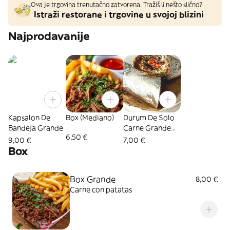
Ova je trgovina trenutačno zatvorena. Tražiš li nešto slično?
Istraži restorane i trgovine u svojoj blizini
Najprodavanije
Kapsalon De
Box (Mediano)
Durum De Solo
Bandeja Grande
Carne Grande
6,50 €
Individual
9,00 €
7,00 €
Box
Box Grande
8,00 €
Carne con patatas