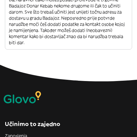
Badajoz Donar Kebab nekome drugome ili čak to učiniti
darom. Sve što trebaš učiniti jest unijeti točnu adresu za
dostavu u gradu Badajoz. Neposredno prije potvrde
narudžbe moći ćeš dodati podatke za kontakt osobe kojoj
je namijenjena. Također možeš dodati (neobavezni)
komentar kako bi dostavljač znao da bi narudžba trebala
biti dar.
Učinimo to zajedno
Zaposlenja