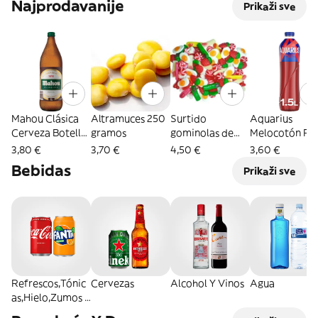
Najprodavanije
Prikaži sve
Mahou Clásica
Altramuces 250
Surtido
Aquarius
Cerveza Botella
gramos
gominolas de
Melocotón Ro
1L
brillo 200 grs
botella 1,5L
3,80 €
3,70 €
4,50 €
3,60 €
Bebidas
Prikaži sve
Refrescos,Tónic
Cervezas
Alcohol Y Vinos
Agua
as,Hielo,Zumos y
Vasos