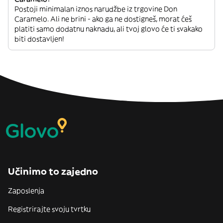
Postoji minimalan iznos narudžbe iz trgovine Don
Caramelo. Ali ne brini - ako ga ne dostigneš, morat ćeš
platiti samo dodatnu naknadu, ali tvoj glovo će ti svakako
biti dostavljen!
Učinimo to zajedno
Zaposlenja
Registrirajte svoju tvrtku