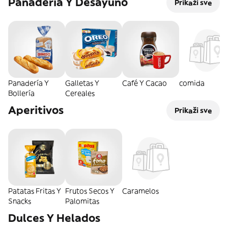
Panadería Y Desayuno
Prikaži sve
Panadería Y
Galletas Y
Café Y Cacao
comida
Bollería
Cereales
Aperitivos
Prikaži sve
Patatas Fritas Y
Frutos Secos Y
Caramelos
Snacks
Palomitas
Dulces Y Helados