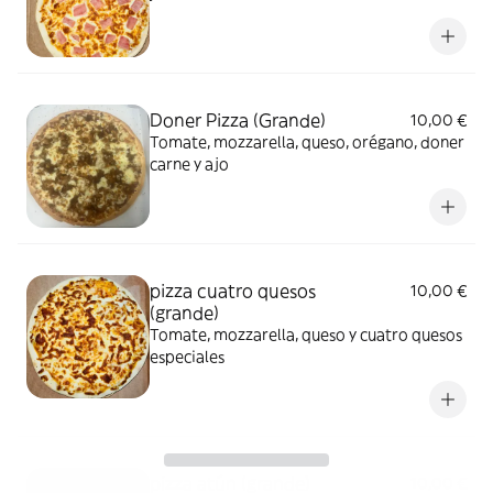
Doner Pizza (Grande)
10,00 €
Tomate, mozzarella, queso, orégano, doner
carne y ajo
pizza cuatro quesos
10,00 €
(grande)
Tomate, mozzarella, queso y cuatro quesos
especiales
pizza atún (grande)
10,00 €