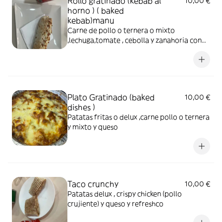
Rollo gratinado (kebab al
10,00 €
horno ) ( baked
kebab)manu
Carne de pollo o ternera o mixto
,lechuga,tomate , cebolla y zanahoria con
salsa blanca y queso patatas fritas y cola
Plato Gratinado (baked
10,00 €
dishes )
Patatas fritas o delux ,carne pollo o ternera
y mixto y queso
Taco crunchy
10,00 €
Patatas delux , crispy chicken (pollo
crujiente) y queso y refreshco