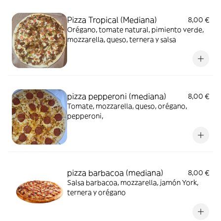
Pizza Tropical (Mediana)
8,00 €
Orégano, tomate natural, pimiento verde,
mozzarella, queso, ternera y salsa
pizza pepperoni (mediana)
8,00 €
Tomate, mozzarella, queso, orégano,
pepperoni,
pizza barbacoa (mediana)
8,00 €
Salsa barbacoa, mozzarella, jamón York,
ternera y orégano