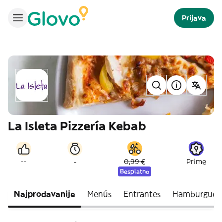
Prijava
La Isleta Pizzería Kebab
-
--
0,99 €
Prime
Besplatno
Najprodavanije
Menús
Entrantes
Hamburgues