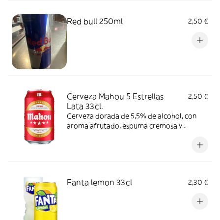
Red bull 250ml
2,50 €
Cerveza Mahou 5 Estrellas
2,50 €
Lata 33cl.
Cerveza dorada de 5,5% de alcohol, con
aroma afrutado, espuma cremosa y
consistente y ligero amargor. Se
recomienda consumir entre 4º y 6º C.
Fanta lemon 33cl
2,30 €