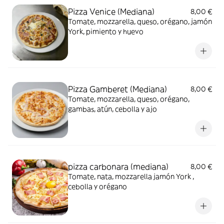
Pizza Venice (Mediana)
8,00 €
Tomate, mozzarella, queso, orégano, jamón
York, pimiento y huevo
Pizza Gamberet (Mediana)
8,00 €
Tomate, mozzarella, queso, orégano,
gambas, atún, cebolla y ajo
pizza carbonara (mediana)
8,00 €
Tomate, nata, mozzarella jamón York ,
cebolla y orégano