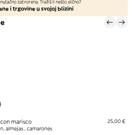
nutačno zatvorena. Tražiš li nešto slično?
ane i trgovine u svojoj blizini
je
)
 con marisco
25,00 €
ón, almejas , camarones