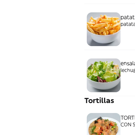
patat
patatas
ensal
lechu
Tortillas
TORT
CON S