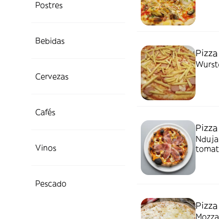
Postres
Bebidas
Pizza
Wurste
Cervezas
Cafés
Pizza
Nduja 
Vinos
tomate
Parma
Pescado
Pizza
Mozzar