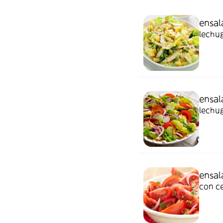
ensal
lechug
ensal
lechug
ensal
con ce