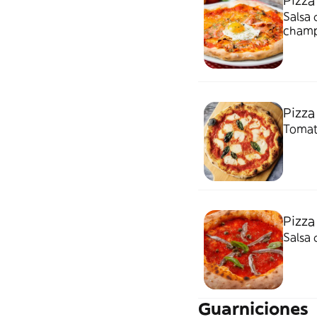
Pizz
Salsa d
champ
Pizza
Tomat
Pizza
Salsa 
Guarniciones