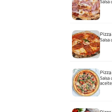
Salsa 
Pizza
Salsa 
Pizza
Salsa 
aceite