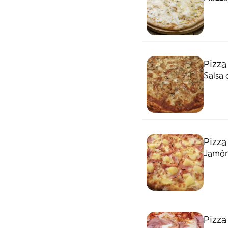
Pizza
Salsa 
Pizza
Jamón 
Pizza