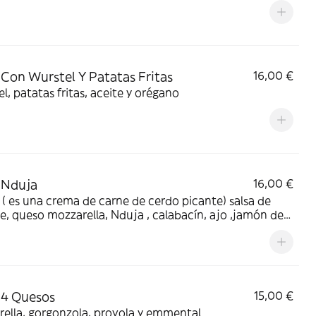
 Con Wurstel Y Patatas Fritas
16,00 €
l, patatas fritas, aceite y orégano
 Nduja
16,00 €
( es una crema de carne de cerdo picante) salsa de
, queso mozzarella, Nduja , calabacín, ajo ,jamón de
 y orégano
 4 Quesos
15,00 €
ella, gorgonzola, provola y emmental