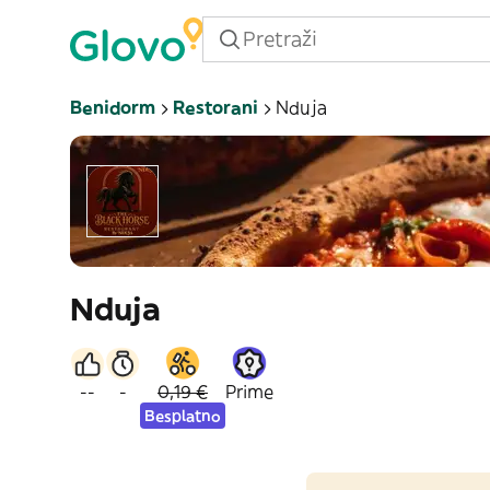
Benidorm
Restorani
Nduja
Nduja
--
-
0,19 €
Prime
Besplatno