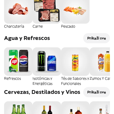
Charcutería
Carne
Pescado
Agua y Refrescos
Prikaži sve
Refrescos
Isotónicas y
Tés de Sabores y
Zumos Y Café
Energéticas
Funcionales
Cervezas, Destilados y Vinos
Prikaži sve