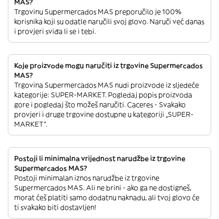
MAS?
Trgovinu Supermercados MAS preporučilo je 100%
korisnika koji su odatle naručili svoj glovo. Naruči već danas
i provjeri sviđa li se i tebi.
Koje proizvode mogu naručiti iz trgovine Supermercados
MAS?
Trgovina Supermercados MAS nudi proizvode iz sljedeće
kategorije: SUPER-MARKET. Pogledaj popis proizvoda
gore i pogledaj što možeš naručiti. Caceres - Svakako
provjeri i druge trgovine dostupne u kategoriji „SUPER-
MARKET“.
Postoji li minimalna vrijednost narudžbe iz trgovine
Supermercados MAS?
Postoji minimalan iznos narudžbe iz trgovine
Supermercados MAS. Ali ne brini - ako ga ne dostigneš,
morat ćeš platiti samo dodatnu naknadu, ali tvoj glovo će
ti svakako biti dostavljen!