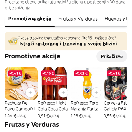
Precrtane cijene prikazuju najnižu cijenu u posljednjih 30 dana
prije sniženja
Promotivne akcije
Frutas y Verduras
Huevos y Lá
Ova je trgovina trenutačno zatvorena. Tražiš li nešto slično?
Istraži restorane i trgovine u svojoj blizini
Promotivne akcije
Prikaži sve
-0,41 €
-0,16 €
-0,63 €
-0,41 €
Pechuga De
Refresco Light
Refresco Zero
Cerveza Estrel
Pavo Campofrio
Cola Coca Cola
Naranja Fanta
Galicia P6X20
Al Corte (Aprox.
Pet P-2 2L
Pet 2Cl
1,44 €
3,91 €
1,28 €
3,55 €
1,85 €
4,07 €
1,91 €
3,96 €
100Gr)
Frutas y Verduras