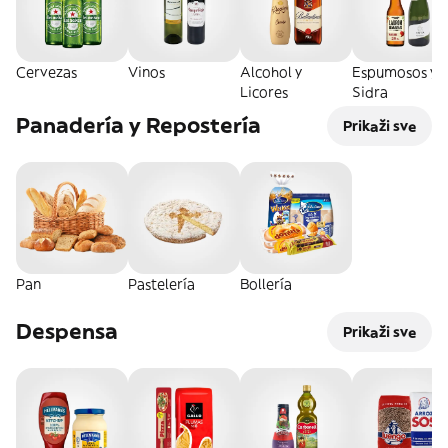
Cervezas
Vinos
Alcohol y
Espumosos y
Licores
Sidra
Panadería y Repostería
Prikaži sve
Pan
Pastelería
Bollería
Despensa
Prikaži sve