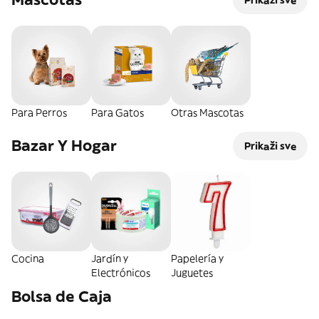
Para Perros
Para Gatos
Otras Mascotas
Bazar Y Hogar
Prikaži sve
Cocina
Jardín y
Papelería y
Electrónicos
Juguetes
Bolsa de Caja