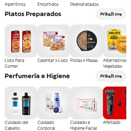
Aperitivos
Encurtidos
Deshidratados
Platos Preparados
Prikaži sve
Listo Para
Calentar y Listo
Pizzas y Masas
Alternativas
Comer
Vegetales
Perfumería e Higiene
Prikaži sve
Cuidado del
Cuidado
Cuidado e
Afeitado
Cabello
Corporal
Higiene Facial