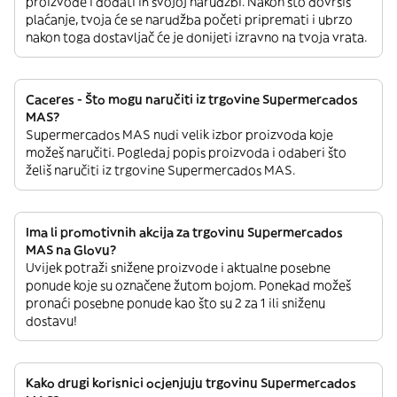
proizvode i dodati ih svojoj narudžbi. Nakon što dovršiš
plaćanje, tvoja će se narudžba početi pripremati i ubrzo
nakon toga dostavljač će je donijeti izravno na tvoja vrata.
Caceres - Što mogu naručiti iz trgovine Supermercados
MAS?
Supermercados MAS nudi velik izbor proizvoda koje
možeš naručiti. Pogledaj popis proizvoda i odaberi što
želiš naručiti iz trgovine Supermercados MAS.
Ima li promotivnih akcija za trgovinu Supermercados
MAS na Glovu?
Uvijek potraži snižene proizvode i aktualne posebne
ponude koje su označene žutom bojom. Ponekad možeš
pronaći posebne ponude kao što su 2 za 1 ili sniženu
dostavu!
Kako drugi korisnici ocjenjuju trgovinu Supermercados