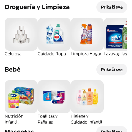
Droguería y Limpieza
Prikaži sve
Celulosa
Cuidado Ropa
Limpieza Hogar
Lavavajillas
Bebé
Prikaži sve
Nutrición
Toallitas y
Higiene y
Infantil
Pañales
Cuidado Infantil
Mascotas
Prikaži sve