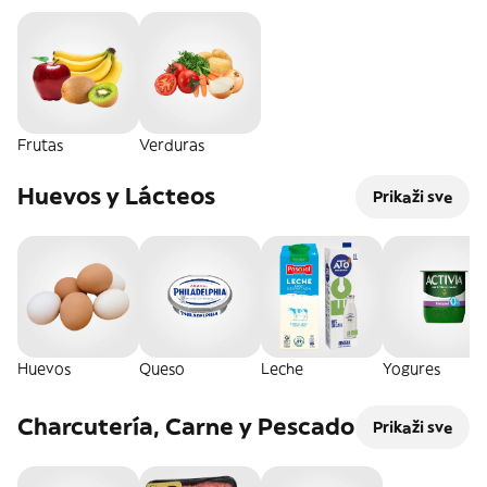
Frutas
Verduras
Huevos y Lácteos
Prikaži sve
Huevos
Queso
Leche
Yogures
Charcutería, Carne y Pescado
Prikaži sve