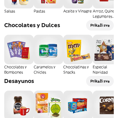
Salsas
Pastas
Aceite y Vinagre
Arroz, Quinoa
Legumbres
Secos
Chocolates y Dulces
Prikaži sve
Chocolates y
Caramelos y
Chocolatinas y
Especial
Bombones
Chicles
Snacks
Navidad
Desayunos
Prikaži sve