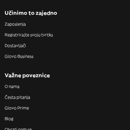
Učinimo to zajedno
Zaposlenja
Registrirajte svoju tvrtku
Dostavljači
Glovo Business
Važne poveznice
O nama
Česta pitanja
Glovo Prime
Blog
Obrati nam se