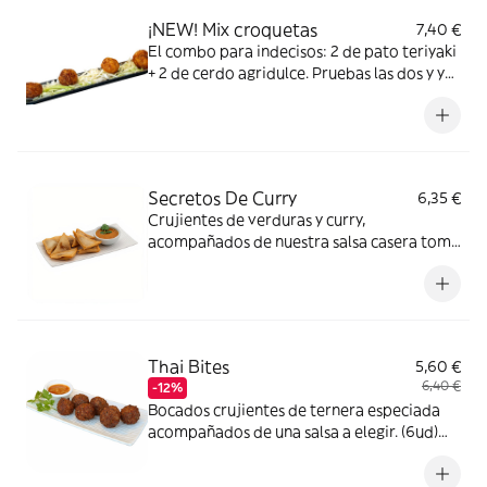
¡NEW! Mix croquetas
7,40 €
El combo para indecisos: 2 de pato teriyaki
+ 2 de cerdo agridulce. Pruebas las dos y ya
eliges tu favorita (o repites). *
lácteos,gluten,soja,sulfitos
Secretos De Curry
6,35 €
Crujientes de verduras y curry,
acompañados de nuestra salsa casera tom
yum, están tan sabrosos que seguro que
querrás repetir, nivel de picante 1 *gluten,
Crustáceos, Pescado, Soja
Thai Bites
5,60 €
6,40 €
-12%
Bocados crujientes de ternera especiada
acompañados de una salsa a elegir. (6ud)
*Gluten, Huevos, Soja