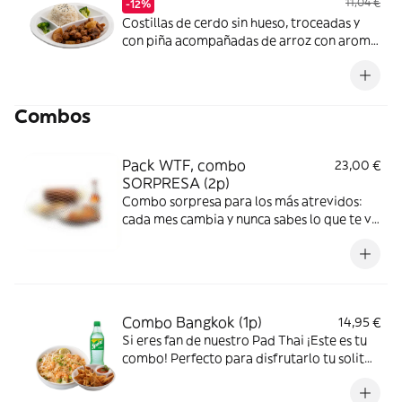
11,04 €
-12%
Costillas de cerdo sin hueso, troceadas y
con piña acompañadas de arroz con aroma
de limón y con una de nuestras salsas
caseras a tu elección. Nosotros te
recomendamos la salsa agridulce o la Thai.
Combos
*Altramuces, Contiene gluten, sésamo
Pack WTF, combo
23,00 €
SORPRESA (2p)
Combo sorpresa para los más atrevidos:
cada mes cambia y nunca sabes lo que te va
a tocar. Ideal para 2 personas. Solo te
adelantamos una cosa: está brutal. ¿Te
atreves a probarlo? Incluye:entrante +
principal + principal junior + postre + 2
bebidas.
Combo Bangkok (1p)
14,95 €
Si eres fan de nuestro Pad Thai ¡Este es tu
combo! Perfecto para disfrutarlo tu solit@.
Entrante a elegir (cantidad para una
persona) + tu Pad thai fav. ¡Añade la bebida