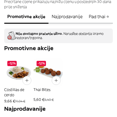
Precrtane cijene prikazuju najnižu cijenu u posljednjih 30 dana
prije sniženja
Promotivne akcije
Najprodavanije
Pad thai ⭐
Nije dostupno praćenje uživo.
Narudžbe dostavlja izravno
restoran/trgovina.
Promotivne akcije
-12%
-12%
Costillas de
Thai Bites
cerdo
5,60 €
6,40 €
9,66 €
11,04 €
Najprodavanije