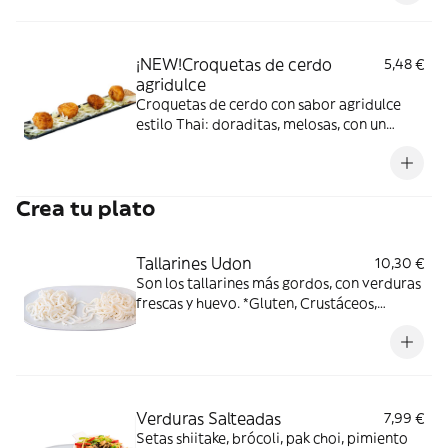
¡NEW!Croquetas de cerdo
5,48 €
agridulce
Croquetas de cerdo con sabor agridulce
estilo Thai: doraditas, melosas, con un
ligero toque de pimienta y ese contraste de
sabores que engancha desde el primer
bocado. * lácteos,gluten,sulfitos
Crea tu plato
Tallarines Udon
10,30 €
Son los tallarines más gordos, con verduras
frescas y huevo. *Gluten, Crustáceos,
Huevos, Pescado.
Verduras Salteadas
7,99 €
Setas shiitake, brócoli, pak choi, pimiento