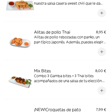
nuestra salsa casera sweet chili que le da
ese toque picante *Contiene gluten,
Crustáceos, Huevos, Soja
Alitas de pollo Thai
8,95 €
Alitas de pollo rebozadas con panko, un
pan típico japonés. Además, puedes elegir
una salsas para acompañarlas. (6 unidades).
*Gluten, Huevos
Mix Bites
8,00 €
Combo 3 Gamba bites + 3 Thai bites
acompañados de una salsa de tu elección.
*Gluten, Huevos, Soja,Crustáceos, Dióxido
de azufre y sulfitos, Frutos de cáscara,
Lacteos, Moluscos, Pescado
¡NEW!Croquetas de pato
7,99 €