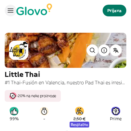
Prijava
Little Thai
#1 Thai-Fusión en Valencia, nuestro Pad Thai es irresistible. @littlethai_es
-20% na neke proizvode
-
99%
2,50 €
Prime
Besplatno