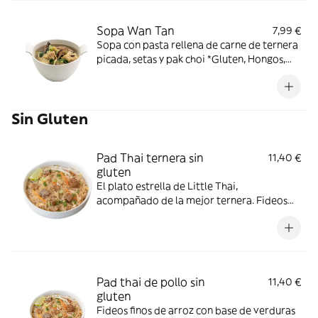
Sopa Wan Tan
7,99 €
Sopa con pasta rellena de carne de ternera
picada, setas y pak choi *Gluten, Hongos,
Soja
Sin Gluten
Pad Thai ternera sin
11,40 €
gluten
El plato estrella de Little Thai,
acompañado de la mejor ternera. Fideos
finos de arroz con base de verduras frescas,
cebolla y huevo, acompañado de ternera,
cacahuete picado y salsa de pimiento rojo
dulce sin gluten. ¡Incluye el Crunchy Box!
Cebollino, brotes de soja, lima y
Pad thai de pollo sin
11,40 €
cacahuetes. *Cacahuetes, Contiene gluten,
gluten
Huevos, Soja
Fideos finos de arroz con base de verduras