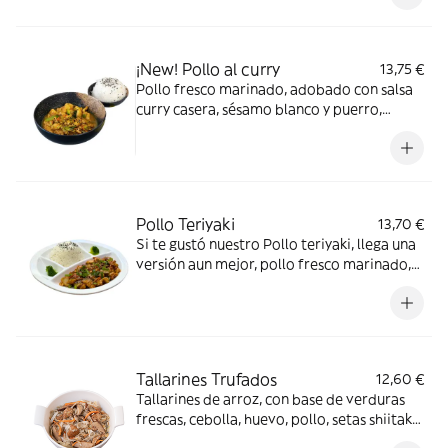
¡New! Pollo al curry
13,75 €
Pollo fresco marinado, adobado con salsa
curry casera, sésamo blanco y puerro,
zanahoria, cebollino y cacahuetes,
acompañado de un bol de arroz blanco,
pruébalo todo junto y sabrás de lo que
hablamos… *cacahuetes,soja, sulfitos,gluten,
sesámo
Pollo Teriyaki
13,70 €
Si te gustó nuestro Pollo teriyaki, llega una
versión aun mejor, pollo fresco marinado,
adobado con salsa teriyaki casera, sésamo
blanco y ahora le añadimos puerro,
zanahoria, cebollino y cacahuetes,
acompañado de un bol de arroz blanco.
*Contiene gluten, Dióxido de azufre y
Tallarines Trufados
12,60 €
sulfitos, Soja
Tallarines de arroz, con base de verduras
frescas, cebolla, huevo, pollo, setas shiitake,
salsa de setas y trufas *Gluten, Hongos,