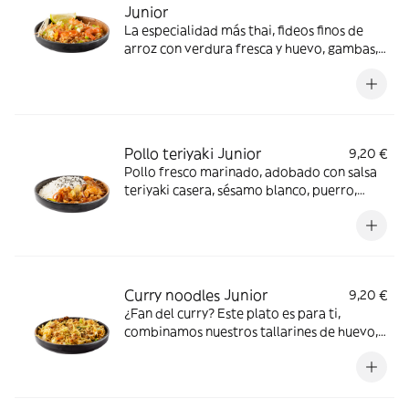
Junior
La especialidad más thai, fideos finos de
arroz con verdura fresca y huevo, gambas,
cacahuete picado y salsa de pimiento rojo
dulce. ¡Incluye el Crunchy Box! *Cacahuetes,
Contiene gluten, Crustáceos, Huevos, Soja
Pollo teriyaki Junior
9,20 €
Pollo fresco marinado, adobado con salsa
teriyaki casera, sésamo blanco, puerro,
zanahoria, cebollino y cacahuetes,
acompañado de un bol de arroz blanco,
pruébalo todo junto y sabrás de lo que
hablamos… *Contiene gluten, Dióxido de
azufre y sulfitos, Soja
Curry noodles Junior
9,20 €
¿Fan del curry? Este plato es para ti,
combinamos nuestros tallarines de huevo,
con base de verduras frescas, cebolla y
huevo, nuestro exquisito cerdo ahumado,
pak choi, cacahuetes y nuestra salsa curry.
*gluten, Huevos