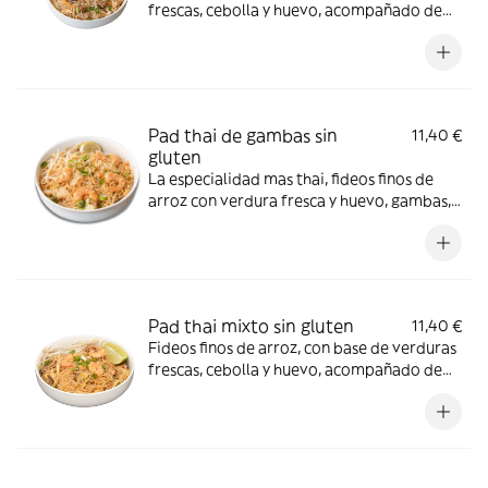
frescas, cebolla y huevo, acompañado de
pollo, cacahuete picado y salsa de pimiento
rojo dulce sin gluten. *cacahuetes, huevos,
soja
Pad thai de gambas sin
11,40 €
gluten
La especialidad mas thai, fideos finos de
arroz con verdura fresca y huevo, gambas,
cacahuete picado y salsa de pimiento rojo
dulce. ¡Incluye el Crunchy Box! (Cebollino,
cacahuetes, brotes de soja y lima)
*cacahuetes, huevos, soja
Pad thai mixto sin gluten
11,40 €
Fideos finos de arroz, con base de verduras
frescas, cebolla y huevo, acompañado de
pollo, ternera, gambas, cacahuete picado y
salsa de pimiento rojo dulce sin gluten.
*cacahuetes, crustáceos, huevos, soja