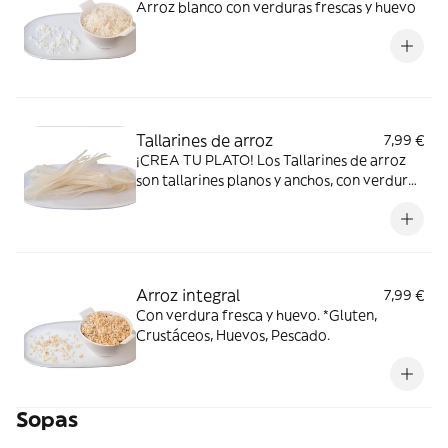
Arroz blanco con verduras frescas y huevo
Tallarines de arroz
7,99 €
¡CREA TU PLATO! Los Tallarines de arroz
son tallarines planos y anchos, con verdura
fresca y huevo.Añádele los ingredientes,
salsa y topping que prefieras. *sin gluten
Arroz integral
7,99 €
Con verdura fresca y huevo. *Gluten,
Crustáceos, Huevos, Pescado.
Sopas