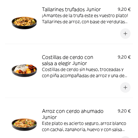
Tallarines trufados Junior
9,20 €
¡Amantes de la trufa este es vuestro plato!
Tallarines de arroz, con base de verduras
frescas, cebolla, huevo, pollo, setas shiitake
y salsa de setas y trufas. *Gluten, Hongos,
Crustáceos, Huevos, Pescado
Costillas de cerdo con
9,20 €
salsa a elegir Junior
Costillas de cerdo sin hueso, troceadas y
con piña acompañadas de arroz y una de
nuestras salsas caseras a tu elección. Te
recomendamos la agridulce o la salsa thai.
*Altramuces, Contiene gluten, sésamo
Arroz con cerdo ahumado
9,20 €
Junior
Este plato es acierto seguro, arroz blanco
con cachai, zanahoria, huevo y con salsa
Estilo Chino. *contiene gluten, huevos