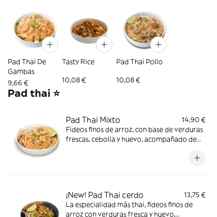
Pad Thai De
Tasty Rice
Pad Thai Pollo
Gambas
10,08 €
10,08 €
9,66 €
Pad thai ⭐
Pad Thai Mixto
14,90 €
Fideos finos de arroz, con base de verduras
frescas, cebolla y huevo, acompañado de
pollo, ternera, gambas, cacahuete picado y
salsa de pimiento rojo dulce. Añade brotes
de soja, cacahuete, cebollino y lima para el
Pad Thai perfecto. *Cacahuetes, Contiene
gluten, Crustáceos, Huevos, Soja
¡New! Pad Thai cerdo
13,75 €
La especialidad más thai, fideos finos de
arroz con verduras fresca y huevo,