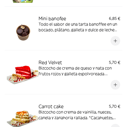
Mini banofee
6,85 €
Todo el sabor de una tarta banoffee en un
bocado, plátano, galleta y dulce de leche
bañado en chocolate con leche. *Gluten,
Huevo, Lácteos, Frutos secos
Red Velvet
5,70 €
Bizcocho de crema de queso y nata con
frutos rojos y galleta espolvoreada.
*Cacahuetes, gluten, Dióxido de azufre y
sulfitos, Frutos de cáscara, Huevos, Lacteos,
Soja
Carrot cake
5,70 €
Bizcocho con crema de vainilla, nueces,
canela y zanahoria rallada. *Cacahuetes,
gluten, Dióxido de azufre y sulfitos, Frutos