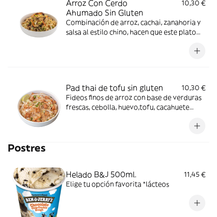
Arroz Con Cerdo
10,30 €
Ahumado Sin Gluten
Combinación de arroz, cachai, zanahoria y
salsa al estilo chino, hacen que este plato
sea brutal *huevo
Pad thai de tofu sin gluten
10,30 €
Fideos finos de arroz con base de verduras
frescas, cebolla, huevo,tofu, cacahuete
picado y salsa de pimiento rojo dulce sin
gluten (con un toque picante) Acompañado
del Crunchy box ( cebollino, brotes de soja y
Postres
lima) *cacahuetes, huevos, soja
Helado B&J 500ml.
11,45 €
Elige tu opción favorita *lácteos