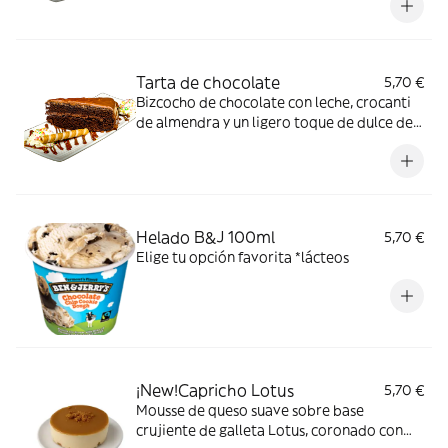
de cáscara, Huevos, Lacteos, Soja
Tarta de chocolate
5,70 €
Bizcocho de chocolate con leche, crocanti
de almendra y un ligero toque de dulce de
leche *Cacahuetes, gluten, Dióxido de
azufre y sulfitos, Frutos de cáscara, Huevos,
Lacteos, Soja
Helado B&J 100ml
5,70 €
Elige tu opción favorita *lácteos
¡New!Capricho Lotus
5,70 €
Mousse de queso suave sobre base
crujiente de galleta Lotus, coronado con