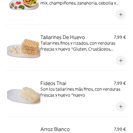
mix, champiñones, zanahoria, cebolla y
repollo. *Gluten, Crustáceos, Huevos,
Pescado.
Tallarines De Huevo
7,99 €
Tallarines finos y rizados, con verduras
frescas y huevo *Gluten, Crustáceos,
Huevos, Pescado
Fideos Thai
7,99 €
Son los tallarines más finos, con verduras
frescas y huevo *huevo
Arroz Blanco
7,99 €