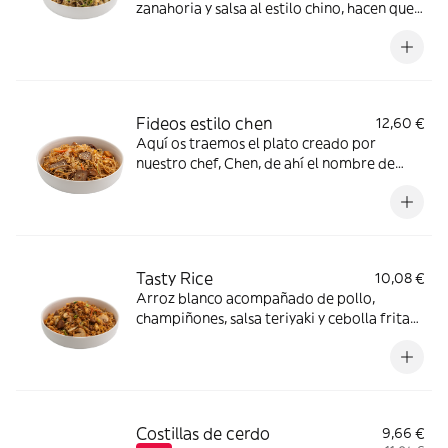
zanahoria y salsa al estilo chino, hacen que
este plato sea brutal *Contiene gluten,
Huevos
Fideos estilo chen
12,60 €
Aquí os traemos el plato creado por
nuestro chef, Chen, de ahí el nombre de
este plato. Chen creó esta combinación de
fideos finos de arroz con pollo, ternera,
tofu, sésamo blanco y cómo no, la salsa
Chen, también creada por él. *gluten,
Crustáceos, Granos de sésamo, Huevos,
Tasty Rice
10,08 €
Moluscos, Pescado, Soja
Arroz blanco acompañado de pollo,
champiñones, salsa teriyaki y cebolla frita
¡Para chuparse los dedos! *gluten, Granos
de sésamo, Huevos, Soja
Costillas de cerdo
9,66 €