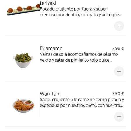
teriyaki
Bocado crujiente por fuera y súper
cremoso por dentro, con pato y un toque
teriyaki que deja ese punto dulce-salado
irresistible. * lácteos,gluten,soja
Edamame
7,99 €
Vainas de soja acompañamos de sésamo
negro y salsa de pimiento rojo dulce
*gluten, Granos de sésamo, Soja
Wan Tan
7,50 €
Sacos crujientes de carne de cerdo picada y
especiada por nuestros chefs, con nuestra
salsa casera de pimiento rojo dulce *gluten,
Huevos, Soja