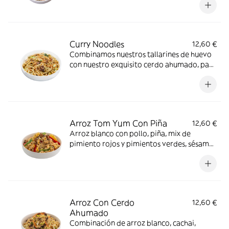
Crustáceos, Huevos, Pescado
Curry Noodles
12,60 €
Combinamos nuestros tallarines de huevo
con nuestro exquisito cerdo ahumado, pak
choi, cacahuetes y nuestra salsa de curry,
nivel de picante 1 *gluten, huevos
Arroz Tom Yum Con Piña
12,60 €
Arroz blanco con pollo, piña, mix de
pimiento rojos y pimientos verdes, sésamo
negro y nuestra salsa tom yum, nivel de
picante 1 *gluten, Crustáceos, Granos de
sésamo, Huevos, Moluscos, Pescado
Arroz Con Cerdo
12,60 €
Ahumado
Combinación de arroz blanco, cachai,