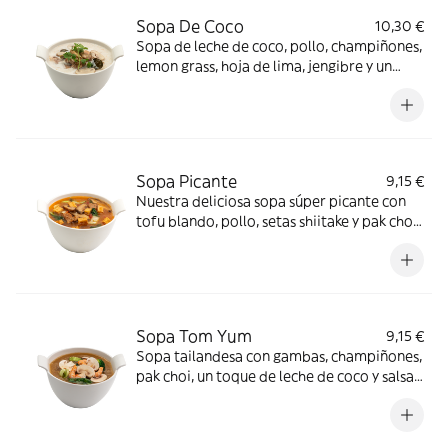
Sopa De Coco
10,30 €
Sopa de leche de coco, pollo, champiñones,
lemon grass, hoja de lima, jengibre y un
toque picante, nivel de picante 1 *gluten,
hongos
Sopa Picante
9,15 €
Nuestra deliciosa sopa súper picante con
tofu blando, pollo, setas shiitake y pak choi,
nivel de picante 3 *Gluten, Hongos, Soja
Sopa Tom Yum
9,15 €
Sopa tailandesa con gambas, champiñones,
pak choi, un toque de leche de coco y salsa
tom yum, nivel de picante 1 *Gluten,
Crustáceos, Hongos, Moluscos, Pescado