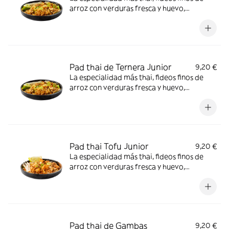
arroz con verduras fresca y huevo,
acompañado de carne de pollo, cacahuete
picado y salsa de pimiento rojo dulce.
¡Incluye el Crunchy Box! *Cacahuetes,
Contiene gluten, Huevos, Soja
Pad thai de Ternera Junior
9,20 €
La especialidad más thai, fideos finos de
arroz con verduras fresca y huevo,
acompañado de carne de ternera,
cacahuete picado y salsa de pimiento rojo
dulce. ¡Incluye el Crunchy Box! *Cacahuetes,
Contiene gluten, Huevos, Soja
Pad thai Tofu Junior
9,20 €
La especialidad más thai, fideos finos de
arroz con verduras fresca y huevo,
acompañado de tofu, cacahuete picado y
salsa de pimiento rojo dulce. ¡Incluye el
Crunchy Box! *Cacahuetes, Contiene gluten,
Huevos, Soja
Pad thai de Gambas
9,20 €