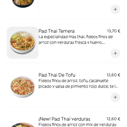
acompañado de carne de cerdo ahumado,
cacahuete picado y salsa de pimiento rojo
dulce. ¡Incluye el Crunchy Box! (Cebollino,
cacahuetes, brotes de soja y lima)
*Cacahuetes, Contiene gluten, Huevos, Soja
Pad Thai Ternera
13,70 €
La especialidad mas thai, fideos finos de
arroz con verduras fresca y huevo,
acompañado de ternera, cacahuete picado
y salsa de pimiento rojo dulce. ¡Incluye el
Crunchy Box! *Cacahuetes, Contiene gluten,
Huevos, Soja
Pad Thai De Tofu
12,60 €
Fideos finos de arroz, tofu, cacahuete
picado y salsa de pimiento rojo dulce, te lo
servimos junto a brotes de soja, cacahuete,
cebollino y lima para hacer de nuestro Pad
Thai el combo perfecto *Cacahuetes,
Contiene gluten, Huevos, Soja
¡New! Pad Thai verduras
12,60 €
Fideos finos de arroz con mix de verduras: