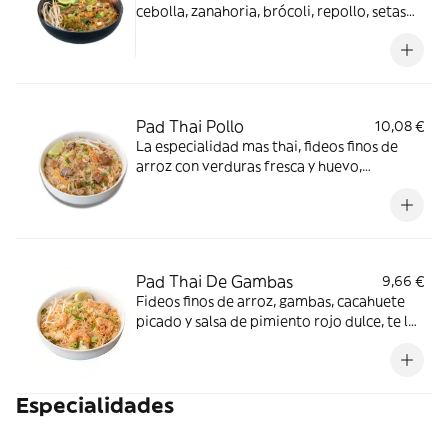
cebolla, zanahoria, brócoli, repollo, setas
shiitake, Pak Choi, cacahuete picado y salsa
de pimiento rojo dulce. ¡Incluye el Crunchy
Box! (cebollino, brotes de soja y lima)
*Cacahuetes, Contiene gluten, Soja
Pad Thai Pollo
10,08 €
La especialidad mas thai, fideos finos de
arroz con verduras fresca y huevo,
acompañado de pollo, cacahuete picado y
salsa de pimiento rojo dulce. ¡Incluye el
Crunchy Box! *Cacahuetes, Contiene gluten,
Huevos, Soja
Pad Thai De Gambas
9,66 €
Fideos finos de arroz, gambas, cacahuete
picado y salsa de pimiento rojo dulce, te lo
servimos junto a brotes de soja, cacahuete,
cebollino y lima para hacer de nuestro Pad
Thai el combo perfecto *Cacahuetes,
Especialidades
Contiene gluten, Crustáceos, Huevos, Soja