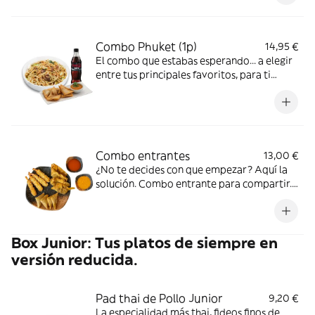
por solo +2€!
Combo Phuket (1p)
14,95 €
El combo que estabas esperando... a elegir
entre tus principales favoritos, para ti
solit@. Un entrante a elegir (cantidad para
una persona) + tu principal favorito.
¡Puedes añadir una bebida por solo +2€!
Combo entrantes
13,00 €
¿No te decides con que empezar? Aquí la
solución. Combo entrante para compartir.
Wan tan, secretos y Rollitos de marisco
acompañados de nuestra salsa Tom Yum y
pimiento rojo dulce.
Box Junior: Tus platos de siempre en
versión reducida.
Pad thai de Pollo Junior
9,20 €
La especialidad más thai, fideos finos de