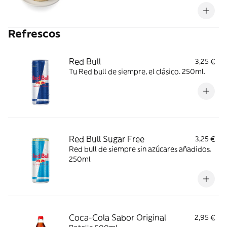
una irresistible crema de la misma galleta y
un toque de salsa toffee. Un postre
cremoso, dulce y adictivo que te hará decir:
Refrescos
¡OMG! *Gluten, lácteos y soja
Red Bull
3,25 €
Tu Red bull de siempre, el clásico. 250ml.
Red Bull Sugar Free
3,25 €
Red bull de siempre sin azúcares añadidos.
250ml
Coca-Cola Sabor Original
2,95 €