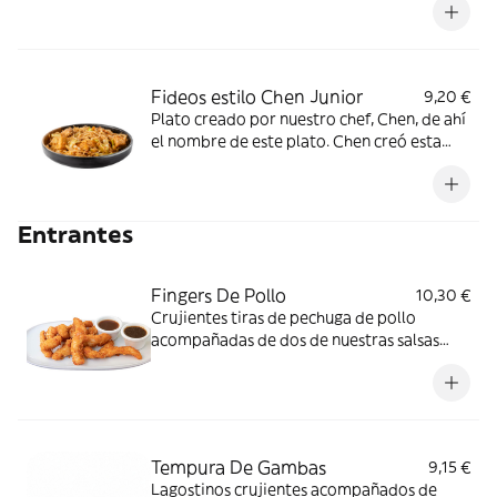
Fideos estilo Chen Junior
9,20 €
Plato creado por nuestro chef, Chen, de ahí
el nombre de este plato. Chen creó esta
combinación de fideos finos de arroz, con
base de verduras frescas, cebolla, huevo,
pollo, ternera, tofu, sésamo blanco y cómo
Entrantes
no, la salsa Chen. *gluten, Crustáceos,
Granos de sésamo, Huevos, Moluscos,
Pescado, Soja
Fingers De Pollo
10,30 €
Crujientes tiras de pechuga de pollo
acompañadas de dos de nuestras salsas
*gluten, Huevos
Tempura De Gambas
9,15 €
Lagostinos crujientes acompañados de