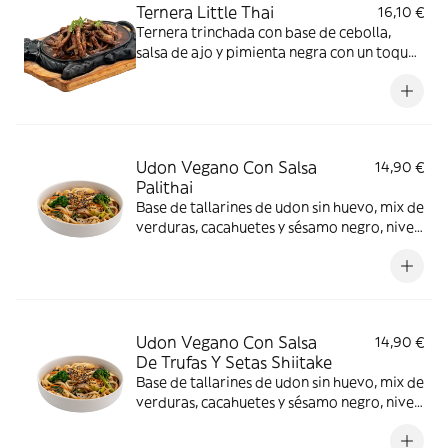
Ternera Little Thai
16,10 €
Ternera trinchada con base de cebolla,
salsa de ajo y pimienta negra con un toque
de cilantro, acompañada con un bowl de
arroz blanco, nivel de picante 1 *gluten,
Dióxido de azufre y sulfitos, Lacteos, Soja
Udon Vegano Con Salsa
14,90 €
Palithai
Base de tallarines de udon sin huevo, mix de
verduras, cacahuetes y sésamo negro, nivel
de picante 1 *Cacahuetes, Contiene gluten,
Hongos, Granos de sésamo
Udon Vegano Con Salsa
14,90 €
De Trufas Y Setas Shiitake
Base de tallarines de udon sin huevo, mix de
verduras, cacahuetes y sésamo negro, nivel
de picante 1 *Cacahuetes, Contiene gluten,
Hongos, Granos de sésamo