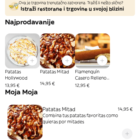
Ova je trgovina trenutačno zatvorena. Tražiš li nešto slično?
Istraži restorane i trgovine u svojoj blizini
Najprodavanije
Patatas
Patatas Mitad
Flamenquín
Hollywood
Casero Relleno
14,95 €
De Jamón (24
13,95 €
12,95 €
Cm.)
Moja Moja
Patatas Mitad
14,95 €
Combina tus patatas favoritas como
quieras por mitades