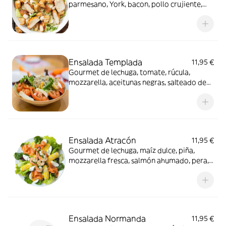
parmesano, York, bacon, pollo crujiente,
pollo a la parrilla y picatostes
Ensalada Templada
11,95 €
Gourmet de lechuga, tomate, rúcula,
mozzarella, aceitunas negras, salteado de
gulas y gambas
Ensalada Atracón
11,95 €
Gourmet de lechuga, maíz dulce, piña,
mozzarella fresca, salmón ahumado, pera,
queso de cabra, queso brie y langostinos
Ensalada Normanda
11,95 €