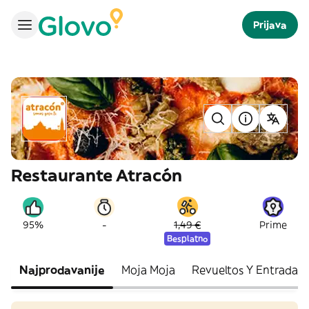
Prijava
Restaurante Atracón
-
95%
1,49 €
Prime
Besplatno
Najprodavanije
Moja Moja
Revueltos Y Entradas