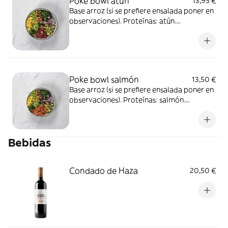
Poke bowl atún
13,95 €
Base arroz (si se prefiere ensalada poner en
observaciones). Proteínas: atún.
Ingredientes: aguacate, goma wakame,
edamame, pepino, piña, brócoli y tomate.
Topping: cebolla, sésamo, cacahuete y nori.
Salsa: salsa poke y salsa dulce
Poke bowl salmón
13,50 €
Base arroz (si se prefiere ensalada poner en
observaciones). Proteínas: salmón.
Ingredientes: aguacate, goma wakame,
edamame, pepino, piña, brócoli y tomate.
Topping: cebolla, sésamo, cacahuete y nori.
Bebidas
Salsa: salsa poke y salsa dulce
Condado de Haza
20,50 €