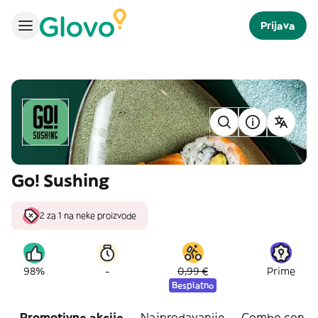
Prijava
Go! Sushing
2 za 1 na neke proizvode
-
98%
0,99 €
Prime
Besplatno
Promotivne akcije
Najprodavanije
Combo con re