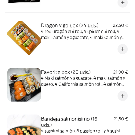
Dragon y go box (24 uds.)
23,50 €
4 red dragón ebi roll, 4 spider ebi roll, 4
maki salmón y aguacate, 4 maki salmón y
queso, 4 salmón aguacate roll y 4 salmón
uramaki
Favorite box (20 uds.)
21,90 €
4 Maki salmón y aguacate, 4 maki salmón y
queso, 4 California salmón roll, 4 salmón
roll, 2 nigiri de salmón y 2 nigiri salmón
queso
Bandeja salmonísimo (16
21,50 €
uds.)
4 sashimi salmón, 8 passion roll y 4 sushi