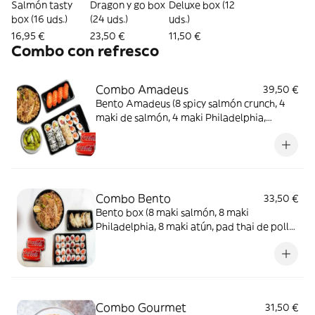
Salmón tasty
Dragon y go box
Deluxe box (12
box (16 uds.)
(24 uds.)
uds.)
16,95 €
23,50 €
11,50 €
Combo con refresco
Combo Amadeus
39,50 €
Bento Amadeus (8 spicy salmón crunch, 4
maki de salmón, 4 maki Philadelphia,
edamame, 4 sushi salmón, pad thai de pollo
) + 2 Coca-Cola Sabor Original lata 330ml.
Combo Bento
33,50 €
Bento box (8 maki salmón, 8 maki
Philadelphia, 8 maki atún, pad thai de pollo,
4 gyozas) + 2 Coca-Cola Sabor Original lata
330ml.
Combo Gourmet
31,50 €