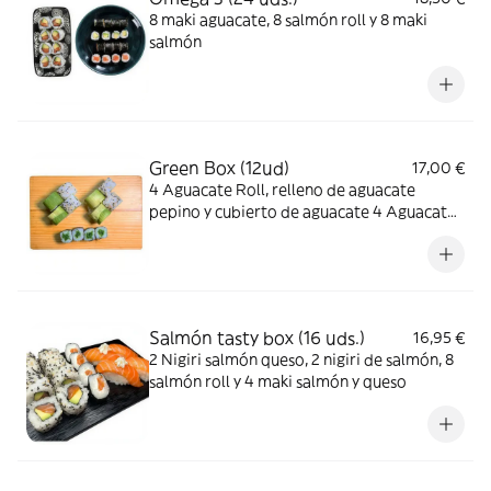
8 maki aguacate, 8 salmón roll y 8 maki
salmón
Green Box (12ud)
17,00 €
4 Aguacate Roll, relleno de aguacate
pepino y cubierto de aguacate 4 Aguacate
mango roll, relleno de aguacate y mango y
cubierto de sésamo blanco y negro 4 maki
de goma wakame
Salmón tasty box (16 uds.)
16,95 €
2 Nigiri salmón queso, 2 nigiri de salmón, 8
salmón roll y 4 maki salmón y queso