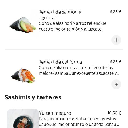
Temaki de salmón y
6,25 €
aguacate
Cono de alga nori y arroz relleno de
nuestro mejor salmón y aguacate
Temaki de california
6,25 €
Cono de algo nori y arroz relleno de las
mejores gambas, un excelente aguacate y
para rematar una pequeña explosión en la
boca de tobiko
Sashimis y tartares
Yu sen maguro
16,50 €
Para los amantes del atún tenemos estos
dados del mejor atún rojo Balfego bañados