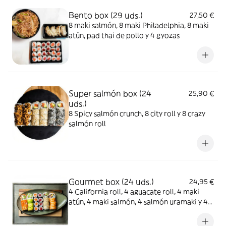
Bento box (29 uds.)
27,50 €
8 maki salmón, 8 maki Philadelphia, 8 maki
atún, pad thai de pollo y 4 gyozas
Super salmón box (24
25,90 €
uds.)
8 Spicy salmón crunch, 8 city roll y 8 crazy
salmón roll
Gourmet box (24 uds.)
24,95 €
4 California roll, 4 aguacate roll, 4 maki
atún, 4 maki salmón, 4 salmón uramaki y 4
sésamo roll