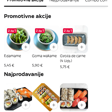
Promotivne akcije
2 za 1
2 za 1
2 za 1
Edamame
Goma wakame
Gyoza de carne
(4 Uds.)
5,45 €
5,90 €
5,75 €
Najprodavanije