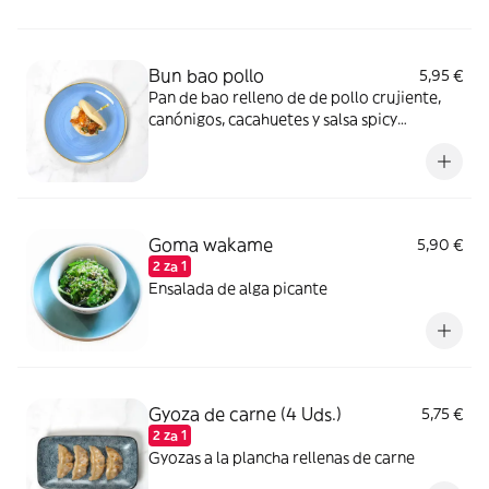
Bun bao pollo
5,95 €
Pan de bao relleno de de pollo crujiente,
canónigos, cacahuetes y salsa spicy
mayonesa
Goma wakame
5,90 €
2 za 1
Ensalada de alga picante
Gyoza de carne (4 Uds.)
5,75 €
2 za 1
Gyozas a la plancha rellenas de carne