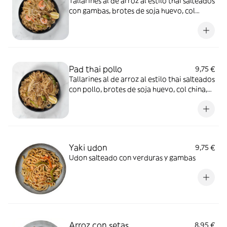
Tallarines al de arroz al estilo thai salteados
con gambas, brotes de soja huevo, col
china, cacahuete y sésamo. Servido con
lima
Pad thai pollo
9,75 €
Tallarines al de arroz al estilo thai salteados
con pollo, brotes de soja huevo, col china,
cacahuete y sésamo. Servido con lima
Yaki udon
9,75 €
Udon salteado con verduras y gambas
Arroz con setas
8,95 €