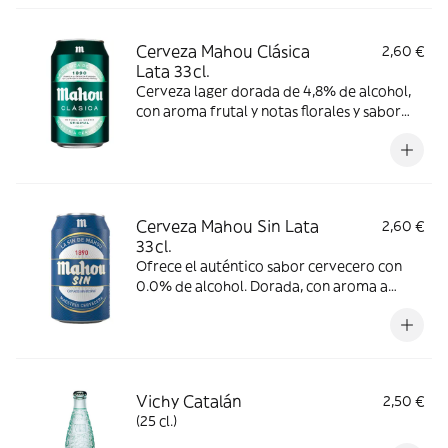
Cerveza Mahou Clásica
2,60 €
Lata 33cl.
Cerveza lager dorada de 4,8% de alcohol,
con aroma frutal y notas florales y sabor
suave y refrescante. Se recomienda
consumir entre 4º y 6º C.
Cerveza Mahou Sin Lata
2,60 €
33cl.
Ofrece el auténtico sabor cervecero con
0.0% de alcohol. Dorada, con aroma a
cereal tostado y espuma cremosa y blanca,
se recomienda consumir entre 4º y 6º C.
Vichy Catalán
2,50 €
(25 cl.)