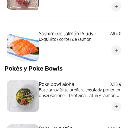
Sashimi de salmón (5 uds.)
7,95 €
Exquisitos cortes de salmón
Pokés y Poke Bowls
Poke bowl aloha
13,95 €
Base arroz (si se prefiere ensalada poner en
observaciones). Proteínas: atún y salmón,
aguacate, goma wakame, edamame,
pepino, piña, brócoli y tomate. Topping:
cebolla, sésamo, cacahuete y nori. Salsa:
salsa poke y salsa dulce