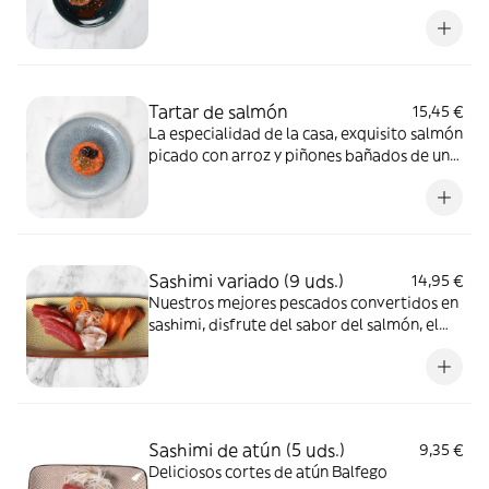
en nuestra especial salsa picante, sésamo,
cebollino y crujiente convertidos en un
tartar. TODA UNA DELICIA!!!!
Tartar de salmón
15,45 €
La especialidad de la casa, exquisito salmón
picado con arroz y piñones bañados de una
salsa trufa casera
Sashimi variado (9 uds.)
14,95 €
Nuestros mejores pescados convertidos en
sashimi, disfrute del sabor del salmón, el
atún y la lubina en un solo plato
Sashimi de atún (5 uds.)
9,35 €
Deliciosos cortes de atún Balfego