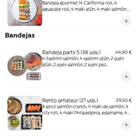
Bandeja gourmet (4 California roll, 4
aguacate roll, 4 maki atún, 4 maki salmón, 4
salmón uramaki, 4 sésamo roll) + 2 Coca-
Cola Sabor Original lata 330ml.
Bandejas
Bandeja party 5 (38 uds.)
44,90 €
4 Sashimi salmón, 4 sashimi atún, 2 sushi
atún, 2 sushi salmón, 2 sushi pez
mantequilla, 4 maki atún, 4 maki salmón, 4
sésamo roll, 4 salmón uramaki, 4 aguacate
roll, 4 California roll
Bento amateur (21 uds.)
29,50 €
8 spicy salmón crunch, 4 maki de salmón, 4
city roll, 4 maki Philadelphia, edamame, 4
sushi salmón y pad thai de pollo