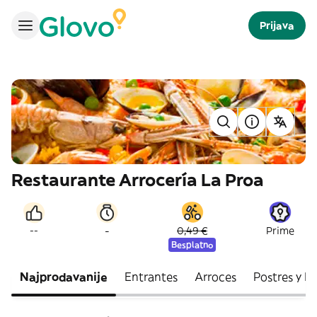
Prijava
Restaurante Arrocería La Proa
-
--
0,49 €
Prime
Besplatno
Najprodavanije
Entrantes
Arroces
Postres y P