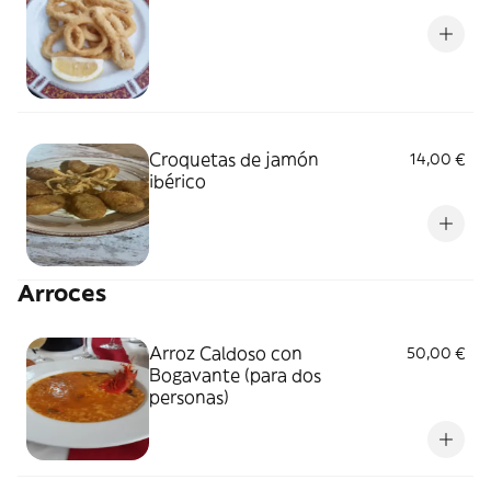
Croquetas de jamón
14,00 €
ibérico
Arroces
Arroz Caldoso con
50,00 €
Bogavante (para dos
personas)