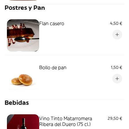
Postres y Pan
Flan casero
4,50 €
Bollo de pan
1,50 €
Bebidas
Vino Tinto Matarromera
29,50 €
Ribera del Duero (75 cl.)