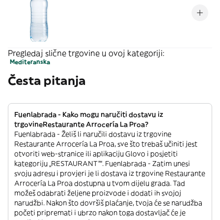
Pregledaj slične trgovine u ovoj kategoriji:
Mediteranska
Česta pitanja
Fuenlabrada - Kako mogu naručiti dostavu iz
trgovineRestaurante Arrocería La Proa?
Fuenlabrada - Želiš li naručili dostavu iz trgovine
Restaurante Arrocería La Proa, sve što trebaš učiniti jest
otvoriti web-stranice ili aplikaciju Glovo i posjetiti
kategoriju „RESTAURANT”“. Fuenlabrada - Zatim unesi
svoju adresu i provjeri je li dostava iz trgovine Restaurante
Arrocería La Proa dostupna u tvom dijelu grada. Tad
možeš odabrati željene proizvode i dodati ih svojoj
narudžbi. Nakon što dovršiš plaćanje, tvoja će se narudžba
početi pripremati i ubrzo nakon toga dostavljač će je