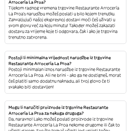
Arrocería La Proa?
Tijekom radnog vremena trgovine Restaurante Arrocería
La Proa’s narudžbu možeš poslati u bilo kojem trenutku.
Zahvaljujući našoj ekspresnoj dostavi moći ćeš uživati u
svom glovu već za koju minutu! Također možeš zakazati
dostavu za vrijeme koje ti odgovara, čak i ako je trgovina
trenutno zatvorena.
Postoji li minimalna vrijednost narudžbe iz trgovine
Restaurante Arrocería La Proa?
Postoji minimalan iznos narudžbe iz trgovine Restaurante
Arrocería La Proa. Ali ne brini - ako ga ne dostigneš, morat
ćeš platiti samo dodatnu naknadu, ali tvoj glovo će ti
svakako biti dostavljen!
Mogu li naručiti proizvode iz trgovine Restaurante
Arrocería La Proa za nekoga drugoga?
Da, naravno! Lako možeš poslati proizvode iz trgovine
Restaurante Arrocería La Proa nekome drugome ili čak to
učiniti darom. Sve što trebaš učiniti jest unijeti točnu