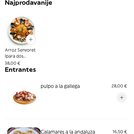
Najprodavanije
Arroz Senyoret
(para dos
personas)
38,00 €
Entrantes
pulpo a la gallega
28,00 €
Calamares a la andaluza
16,50 €