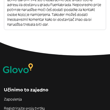
adresu za dostavu u gradu Fuenlabrada. Neposredno prije
potvrde narudžbe moći ćeš dodati podatke za kontakt
osobe kojoj je namijenjena. Također možeš dodati
(neobavezni) komentar kako bi dostavljač znao da bi
narudžba trebala biti dar.
Učinimo to zajedno
Zaposlenja
Registrirajte svoju tvrtku