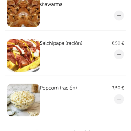
shawarma
Salchipapa (ración)
8,50 €
Popcorn (ración)
7,50 €