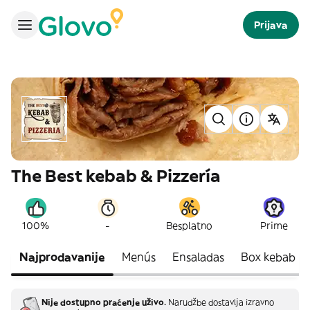
Prijava
The Best kebab & Pizzería
-
100%
Besplatno
Prime
Najprodavanije
Menús
Ensaladas
Box kebab
Nije dostupno praćenje uživo.
Narudžbe dostavlja izravno