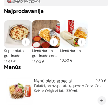
restoran/trgovina.
Najprodavanije
Super plato
Menú durum
Menú durum
gratinado
gratinado con
10,50 €
queso
13,95 €
12,00 €
Menús
Menú plato especial
12,50 €
Falafel, arroz, patatas, queso y Coca-Cola
Sabor Original lata 330ml.