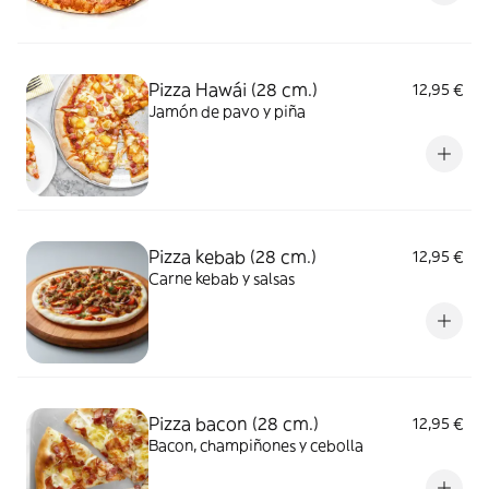
Pizza Hawái (28 cm.)
12,95 €
Jamón de pavo y piña
Pizza kebab (28 cm.)
12,95 €
Carne kebab y salsas
Pizza bacon (28 cm.)
12,95 €
Bacon, champiñones y cebolla