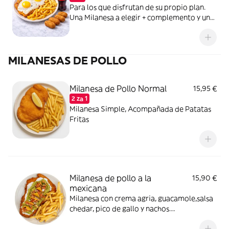
Para los que disfrutan de su propio plan.
Una Milanesa a elegir + complemento y un
refresco bien frío. Todo lo que necesitas
para ser feliz sin compartir.
MILANESAS DE POLLO
Milanesa de Pollo Normal
15,95 €
2 za 1
Milanesa Simple, Acompañada de Patatas
Fritas
Milanesa de pollo a la
15,90 €
mexicana
Milanesa con crema agria, guacamole,salsa
chedar, pico de gallo y nachos.
Acompañada de Patatas Fritas