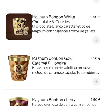
vainilla y la salsa de caramelo salado
Magnum Bonbon White
9,50 €
Chocolate & Cookies
El chocolate blanco característico de
Magnum con crujientes trozos de galleta.
Perfectamente equilibrado con cremoso
helado de vainilla y salsa al cacao con
galleta.
Magnum Bonbon Gold
9,50 €
Caramel Billionaire
Helado cremoso de vainilla, con salsa
melosa de caramelo salado. Todo cubierto
de delicioso chocolate blanco con
caramelo y crujientes trozos de galleta
crujiente.
Magnum Bonbon cherry
9,50 €
Helado cremoso de panna con remolinos