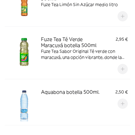
Fuze Tea Limón Sin Azúcar medio litro
Fuze Tea Té Verde
2,95 €
Maracuyá botella 500ml
Fuze Tea Sabor Original Té verde con
maracuyá, una opción vibrante, donde la
frescura del té verde se une al sabor
intenso del maracuyá.
Aquabona botella 500ml.
2,50 €