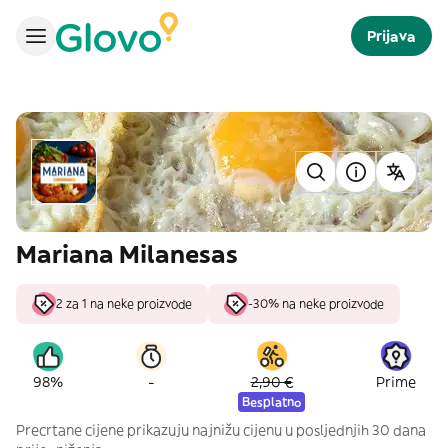
Prijava
Mariana Milanesas
2 za 1 na neke proizvode
-30% na neke proizvode
-
98%
2,90 €
Prime
Besplatno
Precrtane cijene prikazuju najnižu cijenu u posljednjih 30 dana