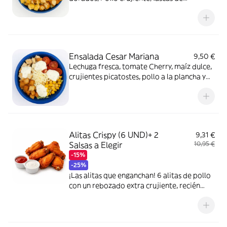
parmesano y una deliciosa salsa de
col.Equilibrada, sabrosa y con ese toque
crujiente que la hace irresistible.
Ensalada Cesar Mariana
9,50 €
Lechuga fresca, tomate Cherry, maíz dulce,
crujientes picatostes, pollo a la plancha y
finas lascas de queso parmesano.
Acompañada de una cremosa salsa César.
Deliciosa..!
Alitas Crispy (6 UND)+ 2
9,31 €
Salsas a Elegir
10,95 €
-15%
-25%
¡Las alitas que enganchan! 6 alitas de pollo
con un rebozado extra crujiente, recién
preparadas y acompañadas de 2 salsas a
elegir. Perfectas para compartir... o no.