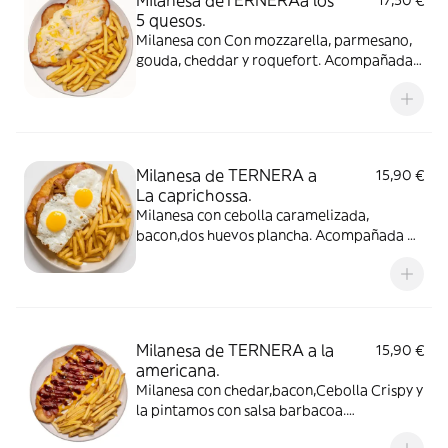
Milanesa deTERNERAa los
17,50 €
5 quesos.
Milanesa con Con mozzarella, parmesano,
gouda, cheddar y roquefort. Acompañada
de Patatas Fritas
Milanesa de TERNERA a
15,90 €
La caprichossa.
Milanesa con cebolla caramelizada,
bacon,dos huevos plancha. Acompañada de
Patatas Fritas
Milanesa de TERNERA a la
15,90 €
americana.
Milanesa con chedar,bacon,Cebolla Crispy y
la pintamos con salsa barbacoa.
Acompañada de Patatas Fritas