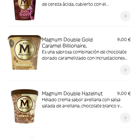
de cereza ácida, cubierto con el
característico chocolate crujiente de
Magnum y terminado con trocitos
crujientes de frutos rojos.
Magnum Double Gold
9,00 €
Caramel Billionaire,
Es una sabrosa combinación de chocolate
dorado caramelizado con incrustaciones
de crujiente galleta italiana que envuelve
una capa de helado cremoso l
Magnum Double Hazelnut
9,00 €
Helado crema sabor avellana con salsa
salada de avellana, chocolate blanco y
trocitos de frutos secos caramelizados
(avellanas, almendras, pistachos).