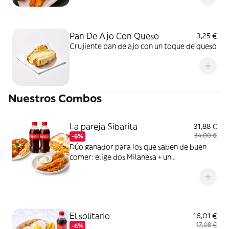
Pan De Ajo Con Queso
3,25 €
Crujiente pan de ajo con un toque de queso
Nuestros Combos
La pareja Sibarita
31,88 €
34,00 €
-6%
Dúo ganador para los que saben de buen
comer: elige dos Milanesa + un
complemento + dos bebidas. Puro placer,
sin complicaciones.
El solitario
16,01 €
17,08 €
-6%