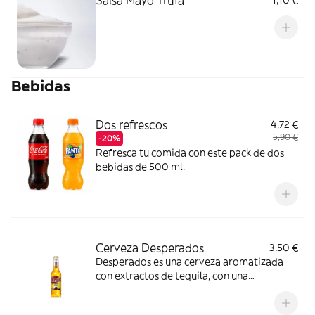
Salsa Mayo Trufa
1,10 €
Bebidas
Dos refrescos
4,72 €
5,90 €
-20%
Refresca tu comida con este pack de dos
bebidas de 500 ml.
Cerveza Desperados
3,50 €
Desperados es una cerveza aromatizada
con extractos de tequila, con una
graduación de 5,9º