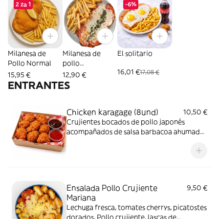
2 za 1
-6%
Milanesa de
Milanesa de
El solitario
Pollo Normal
pollo
16,01 €
17,08 €
Napolitana
15,95 €
12,90 €
ENTRANTES
Chicken karagage (8und)
10,50 €
Crujientes bocados de pollo japonés
acompañados de salsa barbacoa ahumada
y Sweet Chilli dulce y ligeramente picante.
Ensalada Pollo Crujiente
9,50 €
Mariana
Lechuga fresca, tomates cherrys, picatostes
dorados, Pollo crujiente, lascas de