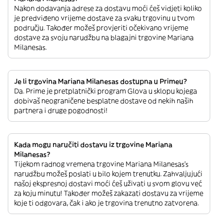
Nakon dodavanja adrese za dostavu moći ćeš vidjeti koliko
je predviđeno vrijeme dostave za svaku trgovinu u tvom
području. Također možeš provjeriti očekivano vrijeme
dostave za svoju narudžbu na blagajni trgovine Mariana
Milanesas.
Je li trgovina Mariana Milanesas dostupna u Primeu?
Da. Prime je pretplatnički program Glova u sklopu kojega
dobivaš neograničene besplatne dostave od nekih naših
partnera i druge pogodnosti!
Kada mogu naručiti dostavu iz trgovine Mariana
Milanesas?
Tijekom radnog vremena trgovine Mariana Milanesas’s
narudžbu možeš poslati u bilo kojem trenutku. Zahvaljujući
našoj ekspresnoj dostavi moći ćeš uživati u svom glovu već
za koju minutu! Također možeš zakazati dostavu za vrijeme
koje ti odgovara, čak i ako je trgovina trenutno zatvorena.