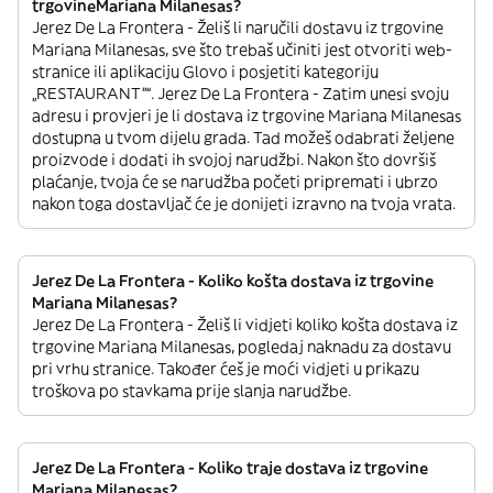
trgovineMariana Milanesas?
Jerez De La Frontera - Želiš li naručili dostavu iz trgovine
Mariana Milanesas, sve što trebaš učiniti jest otvoriti web-
stranice ili aplikaciju Glovo i posjetiti kategoriju
„RESTAURANT”“. Jerez De La Frontera - Zatim unesi svoju
adresu i provjeri je li dostava iz trgovine Mariana Milanesas
dostupna u tvom dijelu grada. Tad možeš odabrati željene
proizvode i dodati ih svojoj narudžbi. Nakon što dovršiš
plaćanje, tvoja će se narudžba početi pripremati i ubrzo
nakon toga dostavljač će je donijeti izravno na tvoja vrata.
Jerez De La Frontera - Koliko košta dostava iz trgovine
Mariana Milanesas?
Jerez De La Frontera - Želiš li vidjeti koliko košta dostava iz
trgovine Mariana Milanesas, pogledaj naknadu za dostavu
pri vrhu stranice. Također ćeš je moći vidjeti u prikazu
troškova po stavkama prije slanja narudžbe.
Jerez De La Frontera - Koliko traje dostava iz trgovine
Mariana Milanesas?