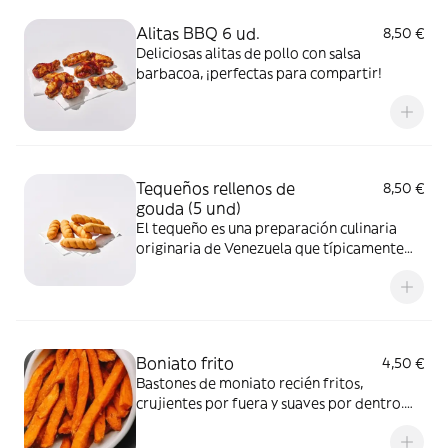
Alitas BBQ 6 ud.
8,50 €
Deliciosas alitas de pollo con salsa
barbacoa, ¡perfectas para compartir!
Tequeños rellenos de
8,50 €
gouda (5 und)
El tequeño es una preparación culinaria
originaria de Venezuela que típicamente
consiste en una masa de harina de trigo
frita, rellena de queso blanco venezolano
Boniato frito
4,50 €
Bastones de moniato recién fritos,
crujientes por fuera y suaves por dentro.
Dulces de forma natural y adictivos.