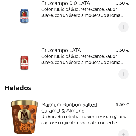
Cruzcampo 0,0 LATA
2,50 €
Color rubio pálido, refrescante, sabor
suave, con un ligero a moderado aroma
afrutado, personalidad propia aportada
por la exclusiva levadura usada en su
fabricación.
Cruzcampo LATA
2,50 €
Color rubio pálido, refrescante, sabor
suave, con un ligero a moderado aroma
afrutado, personalidad propia aportada
por la exclusiva levadura usada en su
fabricación.
Helados
Magnum Bonbon Salted
9,50 €
Caramel & Almond
Un bocado celestial cubierto de una gruesa
capa de crujiente chocolate con leche
Magnum® con trozos de almendras
tostadas. Descubre el cremoso helado de