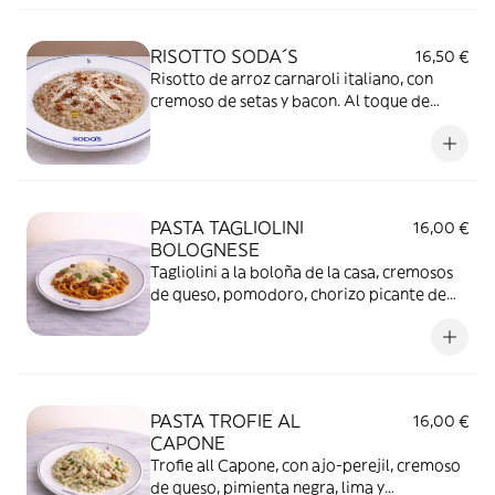
RISOTTO SODA´S
16,50 €
Risotto de arroz carnaroli italiano, con
cremoso de setas y bacon. Al toque de
esencia de trufa y huevo poché.
PASTA TAGLIOLINI
16,00 €
BOLOGNESE
Tagliolini a la boloña de la casa, cremosos
de queso, pomodoro, chorizo picante de
León, queso parmesano y albahaca
PASTA TROFIE AL
16,00 €
CAPONE
Trofie all Capone, con ajo-perejil, cremoso
de queso, pimienta negra, lima y