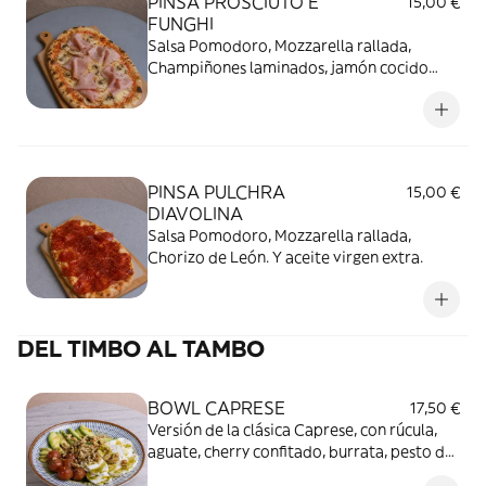
PINSA PROSCIUTO E
15,00 €
FUNGHI
Salsa Pomodoro, Mozzarella rallada,
Champiñones laminados, jamón cocido
italiano y albahaca. Oregano y aceite virgen
extra.
PINSA PULCHRA
15,00 €
DIAVOLINA
Salsa Pomodoro, Mozzarella rallada,
Chorizo de León. Y aceite virgen extra.
DEL TIMBO AL TAMBO
BOWL CAPRESE
17,50 €
Versión de la clásica Caprese, con rúcula,
aguate, cherry confitado, burrata, pesto de
pistachos de la casa y nueces.