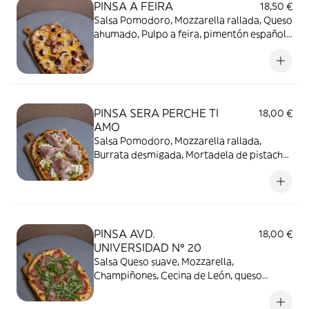
PINSA A FEIRA
18,50 €
Salsa Pomodoro, Mozzarella rallada, Queso
ahumado, Pulpo a feira, pimentón español
y sal maldón. Chorrito de Aceite Virgen
Extra.
PINSA SERA PERCHE TI
18,00 €
AMO
Salsa Pomodoro, Mozzarella rallada,
Burrata desmigada, Mortadela de pistacho,
Crujiente de pistacho, aceite virgen extra y
albahaca
PINSA AVD.
18,00 €
UNIVERSIDAD Nº 20
Salsa Queso suave, Mozzarella,
Champiñones, Cecina de León, queso
parmesano y rúcula fresca. Toque de aceite
trufado.