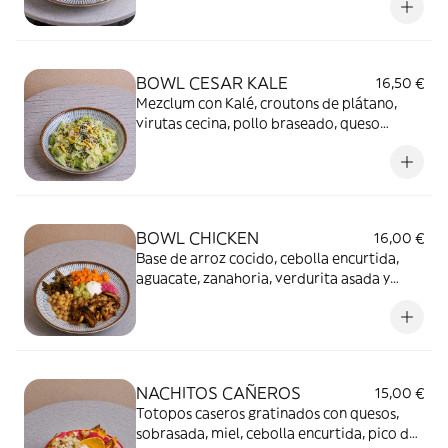
BOWL CESAR KALE
16,50 €
Mezclum con Kalé, croutons de plátano,
virutas cecina, pollo braseado, queso
parmesano y nuestra salsa césar.
BOWL CHICKEN
16,00 €
Base de arroz cocido, cebolla encurtida,
aguacate, zanahoria, verdurita asada y
contramuslo de pollo marinado al piri piri
sodas. Con aliño de salsa griega.
NACHITOS CAÑEROS
15,00 €
Totopos caseros gratinados con quesos,
sobrasada, miel, cebolla encurtida, pico de