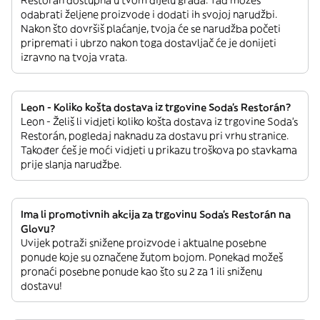
Restorán dostupna u tvom dijelu grada. Tad možeš
odabrati željene proizvode i dodati ih svojoj narudžbi.
Nakon što dovršiš plaćanje, tvoja će se narudžba početi
pripremati i ubrzo nakon toga dostavljač će je donijeti
izravno na tvoja vrata.
Leon - Koliko košta dostava iz trgovine Soda's Restorán?
Leon - Želiš li vidjeti koliko košta dostava iz trgovine Soda's
Restorán, pogledaj naknadu za dostavu pri vrhu stranice.
Također ćeš je moći vidjeti u prikazu troškova po stavkama
prije slanja narudžbe.
Ima li promotivnih akcija za trgovinu Soda's Restorán na
Glovu?
Uvijek potraži snižene proizvode i aktualne posebne
ponude koje su označene žutom bojom. Ponekad možeš
pronaći posebne ponude kao što su 2 za 1 ili sniženu
dostavu!