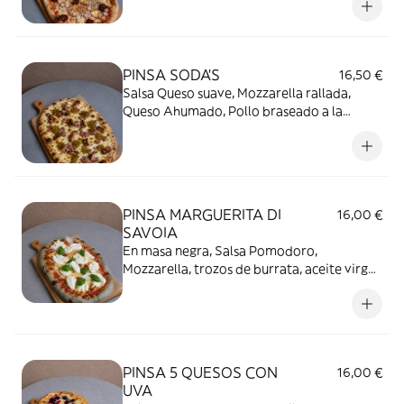
romero. "La preferida de la kitchen"
PINSA SODA'S
16,50 €
Salsa Queso suave, Mozzarella rallada,
Queso Ahumado, Pollo braseado a la
barbacoa de cerveza negra, Bacon
ahumado, y Salsa agridulce.
PINSA MARGUERITA DI
16,00 €
SAVOIA
En masa negra, Salsa Pomodoro,
Mozzarella, trozos de burrata, aceite virgen
extra, toque de sal y albahaca
PINSA 5 QUESOS CON
16,00 €
UVA