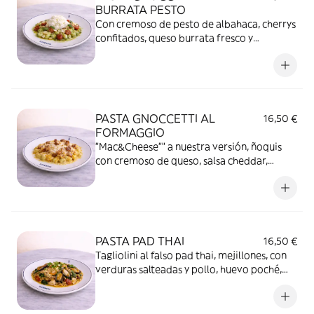
BURRATA PESTO
Con cremoso de pesto de albahaca, cherrys
confitados, queso burrata fresco y
almendras. Nuestros Ñoquis más ligeros y
adictivos
PASTA GNOCCETTI AL
16,50 €
FORMAGGIO
"Mac&Cheese"" a nuestra versión, ñoquis
con cremoso de queso, salsa cheddar,
beicon galleta. Con mozarella.
PASTA PAD THAI
16,50 €
Tagliolini al falso pad thai, mejillones, con
verduras salteadas y pollo, huevo poché,
curry, cilantro y lima.