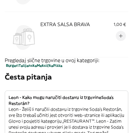
EXTRA SALSA BRAVA
1,00 €
Pregledaj slične trgovine u ovoj kategoriji:
Burgeri
Talijanska
Meksička
Pizza
Česta pitanja
Leon - Kako mogu naručiti dostavu iz trgovineSoda's
Restorán?
Leon - Želiš li naručili dostavu iz trgovine Soda's Restorán,
sve što trebaš učiniti jest otvoriti web-stranice ili aplikaciju
Glovo i posjetiti kategoriju „RESTAURANT”“. Leon - Zatim
unesi svoju adresu i provjeri je li dostava iz trgovine Soda's