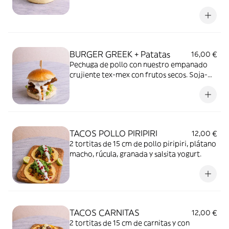
la brasa y bacon galleta. ¿Clásico? + Patatas
BURGER GREEK + Patatas
16,00 €
Pechuga de pollo con nuestro empanado
crujiente tex-mex con frutos secos. Soja-
miel, salsa greek de yogurt, lechuga y
tomate. + Patatas
TACOS POLLO PIRIPIRI
12,00 €
2 tortitas de 15 cm de pollo piripiri, plátano
macho, rúcula, granada y salsita yogurt.
TACOS CARNITAS
12,00 €
2 tortitas de 15 cm de carnitas y con