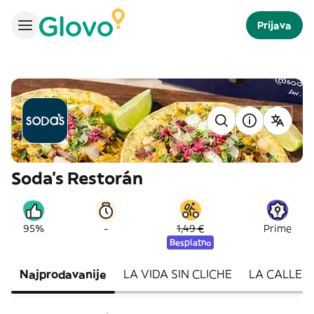
Prijava
Soda's Restorán
-
95%
1,49 €
Prime
Besplatno
Najprodavanije
LA VIDA SIN CLICHE
LA CALLE