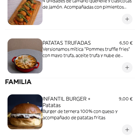
4 unidades de tamaño quenelle y clásicotas
de jamón. Acompañadas con pimientos
padrón y pisto de verduras.
PATATAS TRUFADAS
6,50 €
Versionamos mítica "Pommes truffle fries"
con mayo trufa, aceite trufa y nube de
parmesano.
FAMILIA
INFANTIL BURGER +
9,00 €
Patatas
Burger de ternera 100% con queso y
acompañado de patatas fritas