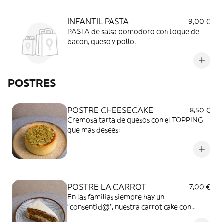
INFANTIL PASTA
9,00 €
PASTA de salsa pomodoro con toque de
bacon, queso y pollo.
POSTRES
POSTRE CHEESECAKE
8,50 €
Cremosa tarta de quesos con el TOPPING
que mas desees:
POSTRE LA CARROT
7,00 €
En las familias siempre hay un
"consentid@", nuestra carrot cake con
frosting soda´s!