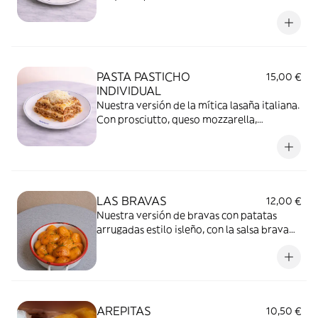
parmesano rallado. Le ponemos a la receta
a la receta original pollo. de ahí lo de
"capone".
PASTA PASTICHO
15,00 €
INDIVIDUAL
Nuestra versión de la mítica lasaña italiana.
Con prosciutto, queso mozzarella,
parmesano rallado y el toque de pesto.
Sencillamente, ¡una obra de arte!
LAS BRAVAS
12,00 €
Nuestra versión de bravas con patatas
arrugadas estilo isleño, con la salsa brava
de la casa y salsa de yogur
AREPITAS
10,50 €