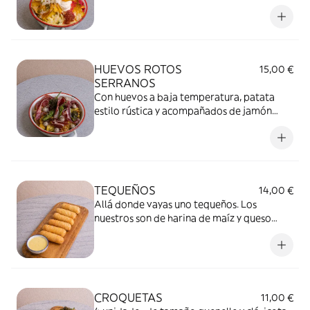
gallo y nata agria aparte.
HUEVOS ROTOS
15,00 €
SERRANOS
Con huevos a baja temperatura, patata
estilo rústica y acompañados de jamón
serrano, pimientos del padrón y aroma de
trufa.
TEQUEÑOS
14,00 €
Allá donde vayas uno tequeños. Los
nuestros son de harina de maíz y queso
latino con alioli de miel. 6 unidades
CROQUETAS
11,00 €