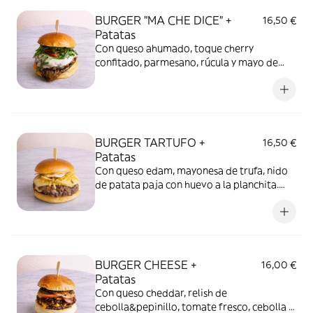
BURGER "MA CHE DICE" +
16,50 €
Patatas
Con queso ahumado, toque cherry
confitado, parmesano, rúcula y mayo de
pesto de albahaca. + Patatas
BURGER TARTUFO +
16,50 €
Patatas
Con queso edam, mayonesa de trufa, nido
de patata paja con huevo a la planchita.
Best Seller! + Patatas
BURGER CHEESE +
16,00 €
Patatas
Con queso cheddar, relish de
cebolla&pepinillo, tomate fresco, cebolla a