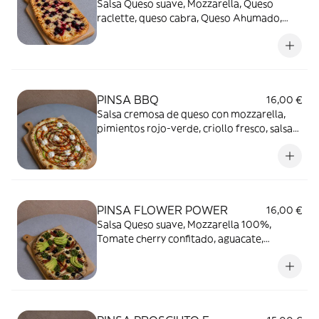
Salsa Queso suave, Mozzarella, Queso
raclette, queso cabra, Queso Ahumado,
parmesano, pimienta negra y coulis de uva
y arándanos.
PINSA BBQ
16,00 €
Salsa cremosa de queso con mozzarella,
pimientos rojo-verde, criollo fresco, salsa
bbq y crema de mayonesa de trufa!
PINSA FLOWER POWER
16,00 €
Salsa Queso suave, Mozzarella 100%,
Tomate cherry confitado, aguacate,
Verduras al estilo italiano, aceitunas negras
laminadas, kalé, albahaca.