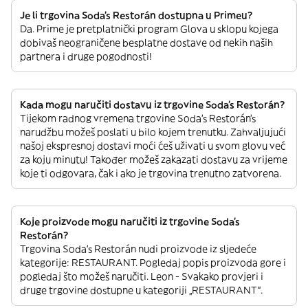
Je li trgovina Soda's Restorán dostupna u Primeu?
Da. Prime je pretplatnički program Glova u sklopu kojega
dobivaš neograničene besplatne dostave od nekih naših
partnera i druge pogodnosti!
Kada mogu naručiti dostavu iz trgovine Soda's Restorán?
Tijekom radnog vremena trgovine Soda's Restorán’s
narudžbu možeš poslati u bilo kojem trenutku. Zahvaljujući
našoj ekspresnoj dostavi moći ćeš uživati u svom glovu već
za koju minutu! Također možeš zakazati dostavu za vrijeme
koje ti odgovara, čak i ako je trgovina trenutno zatvorena.
Koje proizvode mogu naručiti iz trgovine Soda's
Restorán?
Trgovina Soda's Restorán nudi proizvode iz sljedeće
kategorije: RESTAURANT. Pogledaj popis proizvoda gore i
pogledaj što možeš naručiti. Leon - Svakako provjeri i
druge trgovine dostupne u kategoriji „RESTAURANT“.