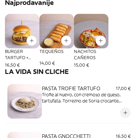
Najprodavanije
BURGER
TEQUEÑOS
NACHITOS
TARTUFO +
CAÑEROS
14,00 €
Patatas
16,50 €
15,00 €
LA VIDA SIN CLICHE
PASTA TROFIE TARTUFO
17,00 €
Trofie al huevo, con cremoso de queso,
tartufata. Torrezno de Soria crocante,
setas selección y nube de queso comté.
PASTA GNOCCHETTI
16,50 €