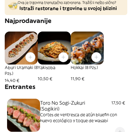
Ova je trgovina trenutačno zatvorena. Tražiš li nešto slično?
Istraži restorane i trgovine u svojoj blizini
Najprodavanije
Aburi Uramaki (8
Yakisoba
Hokkai (8 Pzs.)
Pzs.)
10,50 €
11,90 €
14,40 €
Entrantes
Toro No Sogi-Zukuri
17,50 €
(Sogikiri)
Cortes de ventresca de atún bluefin con
huevo ecológico y toque de wasabi