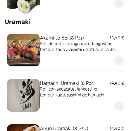
Uramaki
Akami to Ebi (8 Pzs)
14,40 €
Roll de sushi con aguacate, langostino
tempurizado , sashimi de atun, salsa de
trufa, cebolleta, sesamo y salsa spicymayo
Hamachi Uramaki (8 Pzs)
14,40 €
Roll con aguacate , langostino
tempurizado, sashimi de hamachi,
germinado de cebolleta , sesamo y
mayonesa de ajo
Aburi Uramaki (8 Pzs.)
14,40 €