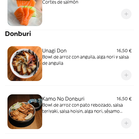
Cortes de salmón
Donburi
Unagi Don
16,50 €
Bowl de arroz con anguila, alga nori y salsa
de anguila
Kamo No Donburi
16,50 €
Bowl de arroz con pato rebozado, salsa
teriyaki, salsa hoisin, alga nori, sésamo
blanco, puerro y pepino