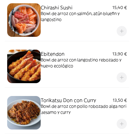
Chirashi Sushi
15,40 €
Bowl de arroz con salmón, atún bluefin y
langostino
Ebitendon
13,90 €
Bowl de arroz con langostino rebozado y
huevo ecológico
Torikatsu Don con Curry
13,50 €
Bowl de arroz con pollo robozado alga nori
,sesamo y curry