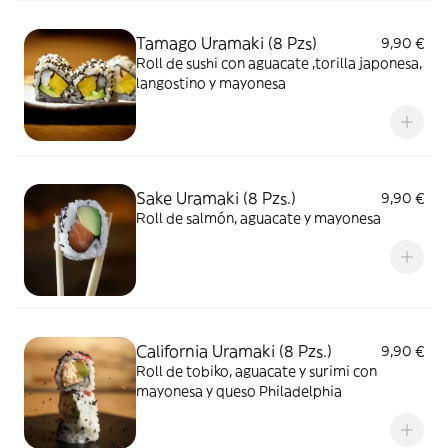
Tamago Uramaki (8 Pzs)
9,90 €
Roll de sushi con aguacate ,torilla japonesa,
langostino y mayonesa
Sake Uramaki (8 Pzs.)
9,90 €
Roll de salmón, aguacate y mayonesa
California Uramaki (8 Pzs.)
9,90 €
Roll de tobiko, aguacate y surimi con
mayonesa y queso Philadelphia