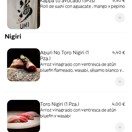
Kappa to avocado (5Pzs)
9,90 €
Roll de sushi con aguacate , mango y pepino
Nigiri
Aburi No Toro Nigiri (1
4,40 €
Pza.)
Arroz vinagrado con ventresca de atún
bluefin flameado, wasabi, sésamo blanco y
salsa teriyaki
Toro Nigiri (1 Pza.)
4,00 €
Arroz vinagrado con ventresca de atún
bluefin y wasabi