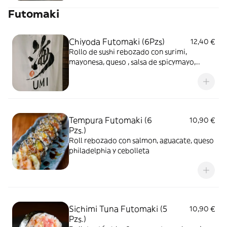
Futomaki
Chiyoda Futomaki (6Pzs)
12,40 €
Rollo de sushi rebozado con surimi,
mayonesa, queso , salsa de spicymayo,
pepino, aguacate , cebolla frita , sesamo y
salsa triyaki
Tempura Futomaki (6
10,90 €
Pzs.)
Roll rebozado con salmon, aguacate, queso
philadelphia y cebolleta
Sichimi Tuna Futomaki (5
10,90 €
Pzs.)