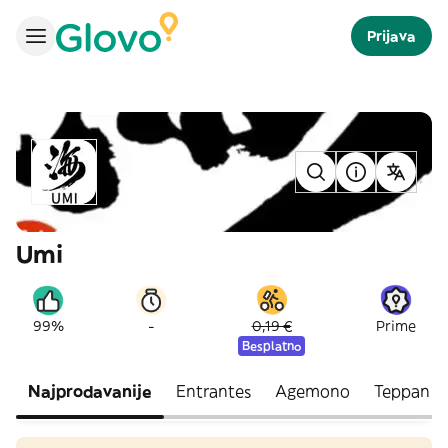
Prijava
Umi
-
99%
0,19 €
Prime
Besplatno
Najprodavanije
Entrantes
Agemono
Teppan