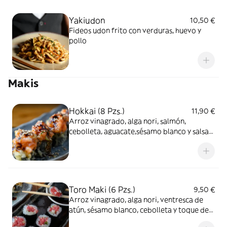
Yakiudon
10,50 €
Fideos udon frito con verduras, huevo y
pollo
Makis
Hokkai (8 Pzs.)
11,90 €
Arroz vinagrado, alga nori, salmón,
cebolleta, aguacate,sésamo blanco y salsa
spicy
Toro Maki (6 Pzs.)
9,50 €
Arroz vinagrado, alga nori, ventresca de
atún, sésamo blanco, cebolleta y toque de
wasabi