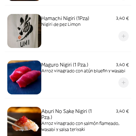
Hamachi Nigiri (1Pza)
3,40 €
Nigiri de pez Limon
Maguro Nigiri (1 Pza.)
3,40 €
Arroz vinagrado con atún bluefin y wasabi
Aburi No Sake Nigiri (1
3,40 €
Pza.)
Arroz vinagrado con salmón flameado,
wasabi y salsa teriyaki