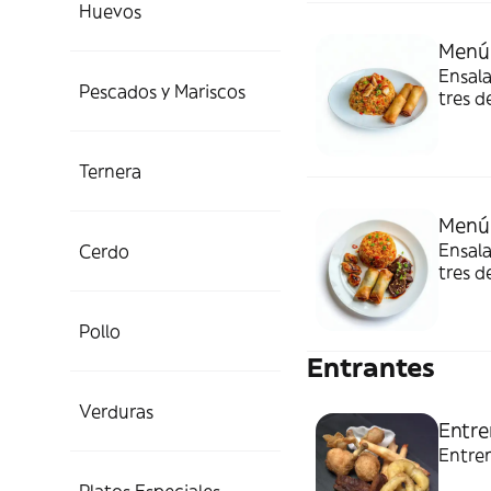
Huevos
Menú 
Ensala
Pescados y Mariscos
tres d
y famil
Ternera
Menú 
Ensala
Cerdo
tres d
almen
Pollo
Entrantes
Verduras
Entr
Entre