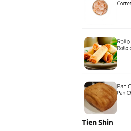
Corte
Rollo
Rollo 
Pan 
Pan C
Tien Shin