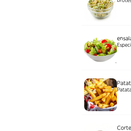
Brotes
ensal
Especi
Patat
Patata
Cort