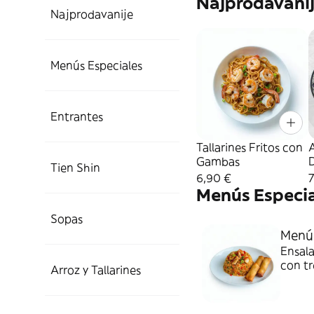
Najprodavani
Najprodavanije
Menús Especiales
Entrantes
Tallarines Fritos con
A
Gambas
D
Tien Shin
6,90 €
7
Menús Especi
Sopas
Menú 
Ensala
con tr
Arroz y Tallarines
champi
chino