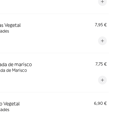
s Vegetal
7,95 €
dades
ada de marisco
7,75 €
ada de Marisco
to Vegetal
6,90 €
dades