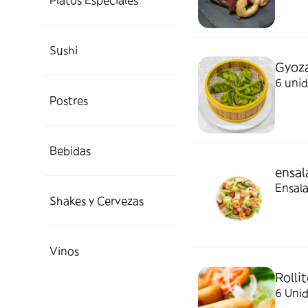
Platos Especiales
Sushi
Gyoza
6 uni
Postres
Bebidas
ensal
Ensal
Shakes y Cervezas
Vinos
Rolli
6 Uni