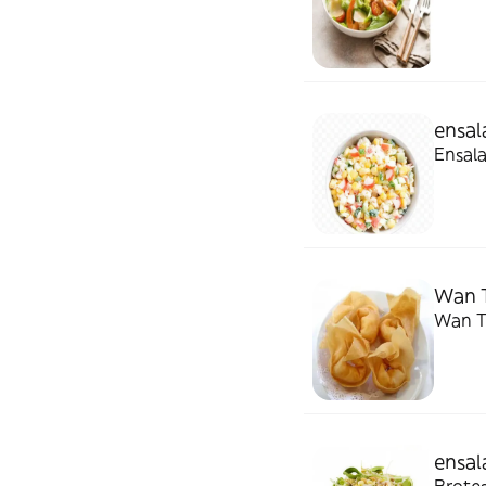
ensal
Ensal
Wan T
Wan T
ensal