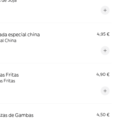
 de Soja
ada especial china
4,95 €
al China
as Fritas
4,90 €
s Fritas
ezas de Gambas
4,50 €