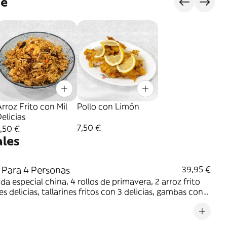
je
rroz Frito con Mil
Pollo con Limón
elicias
7,50 €
,50 €
ales
Para 4 Personas
39,95 €
da especial china, 4 rollos de primavera, 2 arroz frito
es delicias, tallarines fritos con 3 delicias, gambas con
ñones, ternera con salsa de ostras y pollo frito estilo