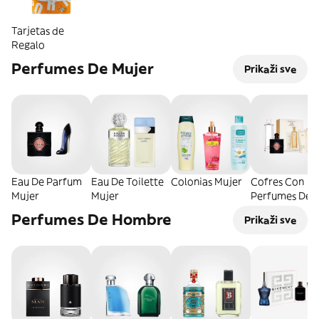
Tarjetas de
Regalo
Perfumes De Mujer
Prikaži sve
Eau De Parfum
Eau De Toilette
Colonias Mujer
Cofres Con
Mujer
Mujer
Perfumes De
Mujer
Perfumes De Hombre
Prikaži sve