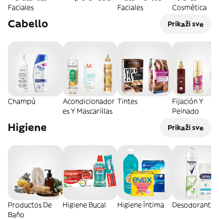
Faciales
Faciales
Cosmética
Cabello
Prikaži sve
Champú
Acondicionador
Tintes
Fijación Y
es Y Mascarillas
Peinado
Higiene
Prikaži sve
Productos De
Higiene Bucal
Higiene Íntima
Desodorantes
Baño