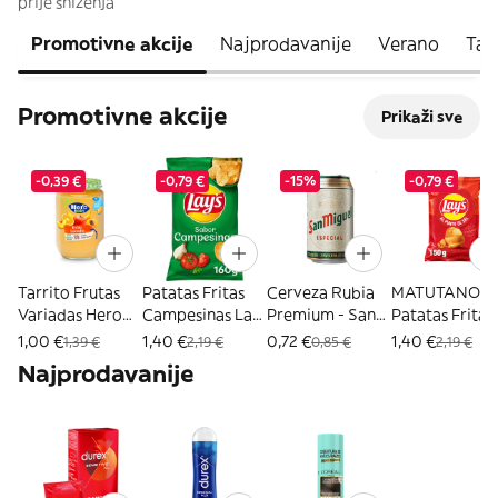
prije sniženja
Promotivne akcije
Najprodavanije
Verano
Tar
Promotivne akcije
Prikaži sve
-0,39 €
-0,79 €
-15%
-0,79 €
Tarrito Frutas
Patatas Fritas
Cerveza Rubia
MATUTANO
Variadas Hero
Campesinas Lays
Premium - San
Patatas Fritas
190G (296343)
Bolsa 150Gr
Miguel - 33Cl
Punto De Sal
1,00 €
1,40 €
0,72 €
1,40 €
1,39 €
2,19 €
0,85 €
2,19 €
(17312)
(14746)
160 G (11641)
Najprodavanije