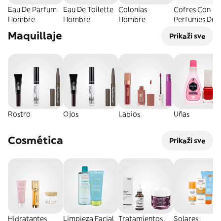
Eau De Parfum
Eau De Toilette
Colonias
Cofres Con
Hombre
Hombre
Hombre
Perfumes De
Hombre
Maquillaje
Prikaži sve
Rostro
Ojos
Labios
Uñas
Cosmética
Prikaži sve
Hidratantes
Limpieza Facial
Tratamientos
Solares