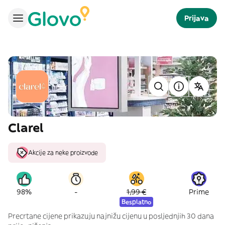
Prijava
Clarel
Akcije za neke proizvode
-
98%
1,99 €
Prime
Besplatno
Precrtane cijene prikazuju najnižu cijenu u posljednjih 30 dana