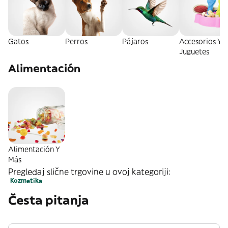
Gatos
Perros
Pájaros
Accesorios Y
Juguetes
Alimentación
Alimentación Y
Más
Pregledaj slične trgovine u ovoj kategoriji:
Kozmetika
Česta pitanja