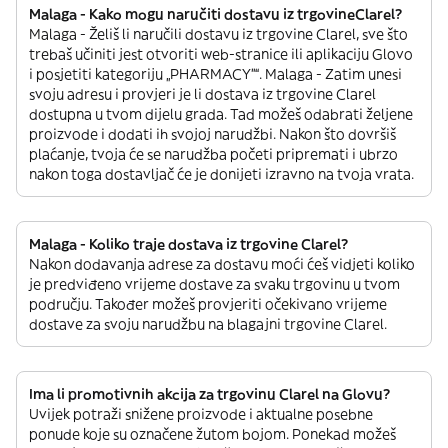
Malaga - Kako mogu naručiti dostavu iz trgovineClarel?
Malaga - Želiš li naručili dostavu iz trgovine Clarel, sve što
trebaš učiniti jest otvoriti web-stranice ili aplikaciju Glovo
i posjetiti kategoriju „PHARMACY”“. Malaga - Zatim unesi
svoju adresu i provjeri je li dostava iz trgovine Clarel
dostupna u tvom dijelu grada. Tad možeš odabrati željene
proizvode i dodati ih svojoj narudžbi. Nakon što dovršiš
plaćanje, tvoja će se narudžba početi pripremati i ubrzo
nakon toga dostavljač će je donijeti izravno na tvoja vrata.
Malaga - Koliko traje dostava iz trgovine Clarel?
Nakon dodavanja adrese za dostavu moći ćeš vidjeti koliko
je predviđeno vrijeme dostave za svaku trgovinu u tvom
području. Također možeš provjeriti očekivano vrijeme
dostave za svoju narudžbu na blagajni trgovine Clarel.
Ima li promotivnih akcija za trgovinu Clarel na Glovu?
Uvijek potraži snižene proizvode i aktualne posebne
ponude koje su označene žutom bojom. Ponekad možeš