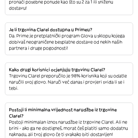
pronaći posebne ponude kao što su 2 za 1 ili sniženu
dostavu!
Je li trgovina Clarel dostupna u Primeu?
Da. Prime je pretplatnički program Glova u sklopu kojega
dobivaš neograničene besplatne dostave od nekih naših
partnera i druge pogodnosti!
Kako drugi korisnici ocjenjuju trgovinu Clarel?
Trgovinu Clarel preporučilo je 98% korisnika koji su odatle
naručili svoj glovo. Naruči već danas i provjeri sviđa li se i
tebi.
Postoji li minimalna vrijednost narudžbe iz trgovine
Clarel?
Postoji minimalan iznos narudžbe iz trgovine Clarel. Ali ne
brini - ako ga ne dostigneš, morat ćeš platiti samo dodatnu
naknadu, ali tvoj glovo će ti svakako biti dostavljen!