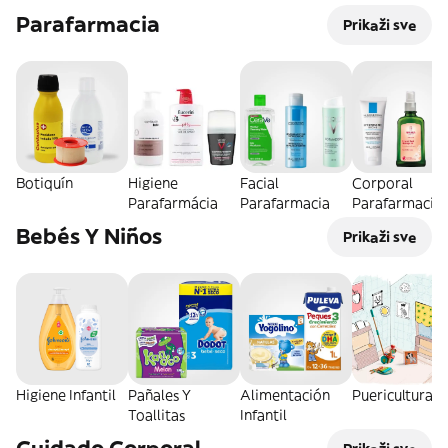
Parafarmacia
Prikaži sve
Botiquín
Higiene
Facial
Corporal
Parafarmácia
Parafarmacia
Parafarmacia
Bebés Y Niños
Prikaži sve
Higiene Infantil
Pañales Y
Alimentación
Puericultura
Toallitas
Infantil