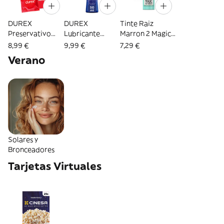
DUREX
DUREX
Tinte Raiz
Preservativo
Lubricante
Marron 2 Magic
Sensitivo Xl 10
Original 50 Ml
Retouch Spray
8,99 €
9,99 €
7,29 €
Unidades
(205107)
75Ml (301089)
Verano
(264900)
Solares y
Bronceadores
Tarjetas Virtuales