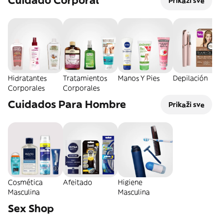
Cuidado Corporal
Prikaži sve
Hidratantes
Tratamientos
Manos Y Pies
Depilación
Corporales
Corporales
Cuidados Para Hombre
Prikaži sve
Cosmética
Afeitado
Higiene
Masculina
Masculina
Sex Shop