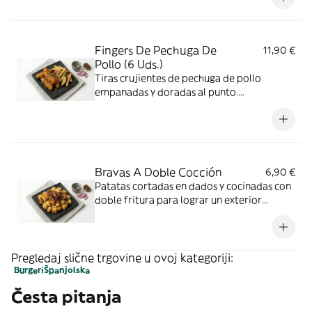
Fingers De Pechuga De
11,90 €
Pollo (6 Uds.)
Tiras crujientes de pechuga de pollo
empanadas y doradas al punto.
Acompañadas de patatas fritas caseras
Bravas A Doble Cocción
6,90 €
Patatas cortadas en dados y cocinadas con
doble fritura para lograr un exterior
crujiente y un interior tierno, acompañadas
de salsa brava
Pregledaj slične trgovine u ovoj kategoriji:
Burgeri
Španjolska
Česta pitanja