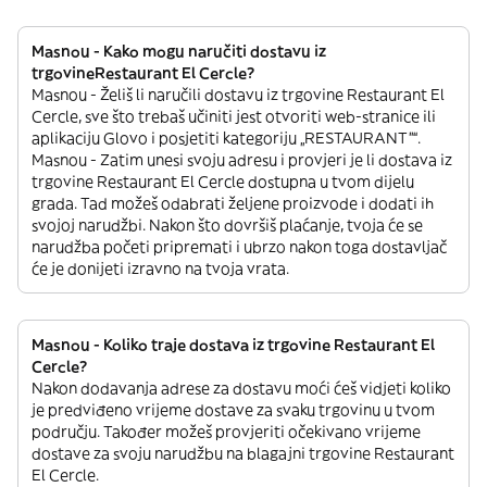
Masnou - Kako mogu naručiti dostavu iz
trgovineRestaurant El Cercle?
Masnou - Želiš li naručili dostavu iz trgovine Restaurant El
Cercle, sve što trebaš učiniti jest otvoriti web-stranice ili
aplikaciju Glovo i posjetiti kategoriju „RESTAURANT”“.
Masnou - Zatim unesi svoju adresu i provjeri je li dostava iz
trgovine Restaurant El Cercle dostupna u tvom dijelu
grada. Tad možeš odabrati željene proizvode i dodati ih
svojoj narudžbi. Nakon što dovršiš plaćanje, tvoja će se
narudžba početi pripremati i ubrzo nakon toga dostavljač
će je donijeti izravno na tvoja vrata.
Masnou - Koliko traje dostava iz trgovine Restaurant El
Cercle?
Nakon dodavanja adrese za dostavu moći ćeš vidjeti koliko
je predviđeno vrijeme dostave za svaku trgovinu u tvom
području. Također možeš provjeriti očekivano vrijeme
dostave za svoju narudžbu na blagajni trgovine Restaurant
El Cercle.