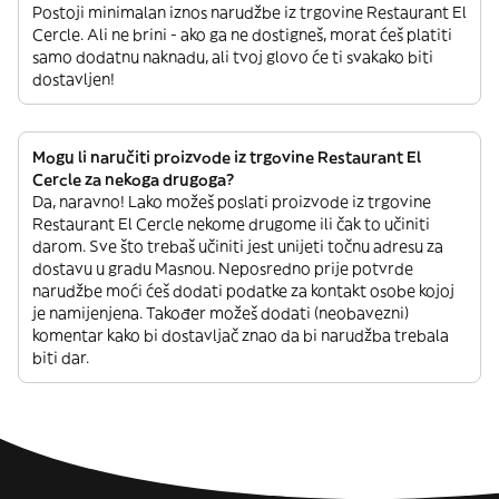
Postoji minimalan iznos narudžbe iz trgovine Restaurant El
Cercle. Ali ne brini - ako ga ne dostigneš, morat ćeš platiti
samo dodatnu naknadu, ali tvoj glovo će ti svakako biti
dostavljen!
Mogu li naručiti proizvode iz trgovine Restaurant El
Cercle za nekoga drugoga?
Da, naravno! Lako možeš poslati proizvode iz trgovine
Restaurant El Cercle nekome drugome ili čak to učiniti
darom. Sve što trebaš učiniti jest unijeti točnu adresu za
dostavu u gradu Masnou. Neposredno prije potvrde
narudžbe moći ćeš dodati podatke za kontakt osobe kojoj
je namijenjena. Također možeš dodati (neobavezni)
komentar kako bi dostavljač znao da bi narudžba trebala
biti dar.