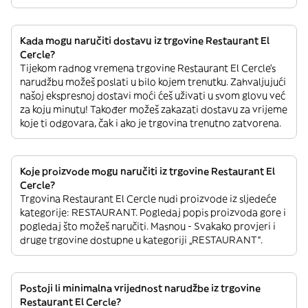
Kada mogu naručiti dostavu iz trgovine Restaurant El
Cercle?
Tijekom radnog vremena trgovine Restaurant El Cercle’s
narudžbu možeš poslati u bilo kojem trenutku. Zahvaljujući
našoj ekspresnoj dostavi moći ćeš uživati u svom glovu već
za koju minutu! Također možeš zakazati dostavu za vrijeme
koje ti odgovara, čak i ako je trgovina trenutno zatvorena.
Koje proizvode mogu naručiti iz trgovine Restaurant El
Cercle?
Trgovina Restaurant El Cercle nudi proizvode iz sljedeće
kategorije: RESTAURANT. Pogledaj popis proizvoda gore i
pogledaj što možeš naručiti. Masnou - Svakako provjeri i
druge trgovine dostupne u kategoriji „RESTAURANT“.
Postoji li minimalna vrijednost narudžbe iz trgovine
Restaurant El Cercle?