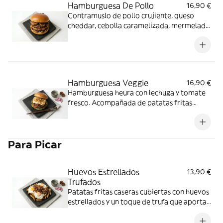
Hamburguesa De Pollo
16,90 €
Contramuslo de pollo crujiente, queso
cheddar, cebolla caramelizada, mermelada
de bacon y salsa emmy. Acompañada de
patatas fritas caseras
Hamburguesa Veggie
16,90 €
Hamburguesa heura con lechuga y tomate
fresco. Acompañada de patatas fritas
caseras
Para Picar
Huevos Estrellados
13,90 €
Trufados
Patatas fritas caseras cubiertas con huevos
estrellados y un toque de trufa que aporta
aroma y sabor intenso