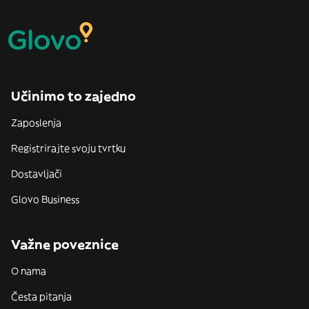
Učinimo to zajedno
Zaposlenja
Registrirajte svoju tvrtku
Dostavljači
Glovo Business
Važne poveznice
O nama
Česta pitanja