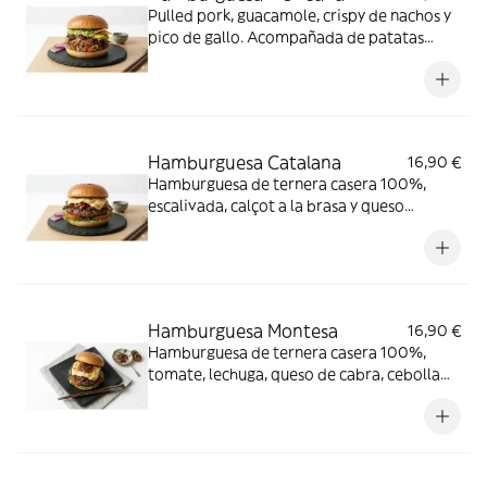
Pulled pork, guacamole, crispy de nachos y
pico de gallo. Acompañada de patatas
fritas caseras
Hamburguesa Catalana
16,90 €
Hamburguesa de ternera casera 100%,
escalivada, calçot a la brasa y queso
raclette. Acompañada de patatas fritas
caseras
Hamburguesa Montesa
16,90 €
Hamburguesa de ternera casera 100%,
tomate, lechuga, queso de cabra, cebolla
caramelizada y mermelada de higos.
Acompañada de patatas fritas caseras