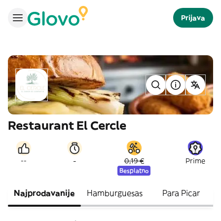
Prijava
Restaurant El Cercle
-
--
0,19 €
Prime
Besplatno
Najprodavanije
Hamburguesas
Para Picar