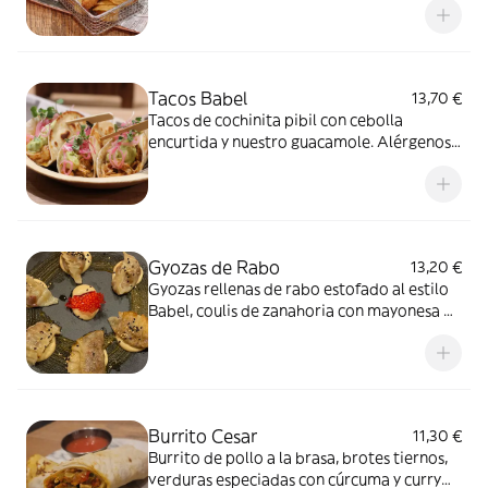
Gluten y Sulfitos
Tacos Babel
13,70 €
Tacos de cochinita pibil con cebolla
encurtida y nuestro guacamole. Alérgenos:
Gluten y Sulfitos
Gyozas de Rabo
13,20 €
Gyozas rellenas de rabo estofado al estilo
Babel, coulis de zanahoria con mayonesa de
soja y sriracha. Alérgenos: Gluten, Lácteos,
Huevo, Soja , Sulfitos y Sésamo
Burrito Cesar
11,30 €
Burrito de pollo a la brasa, brotes tiernos,
verduras especiadas con cúrcuma y curry