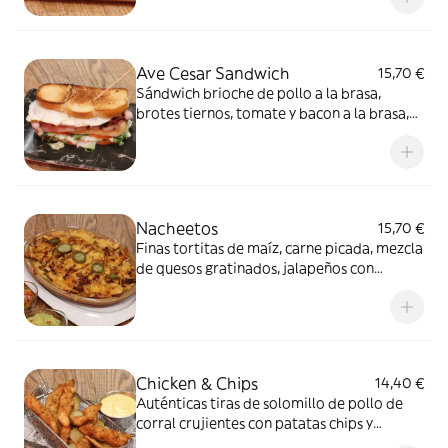
nuestra salsa cheddar. Alérgenos: Gluten,
Lácteos y Huevo
Ave Cesar Sandwich
15,70 €
Sándwich brioche de pollo a la brasa,
brotes tiernos, tomate y bacon a la brasa,
queso ahumado, huevo a la plancha con
nuestra salsa cesar. Alérgenos: Gluten,
Lácteos, Huevo, Pescado, Soja, Mostaza y
Sulfitos
Nacheetos
15,70 €
Finas tortitas de maíz, carne picada, mezcla
de quesos gratinados, jalapeños con
nuestra salsa especial. Alérgenos: Lácteos,
Gluten, Huevo y Sulfitos Alérgenos
Chicken & Chips
14,40 €
Auténticas tiras de solomillo de pollo de
corral crujientes con patatas chips y
nuestra salsa cheddar. Alérgenos: Lácteos,