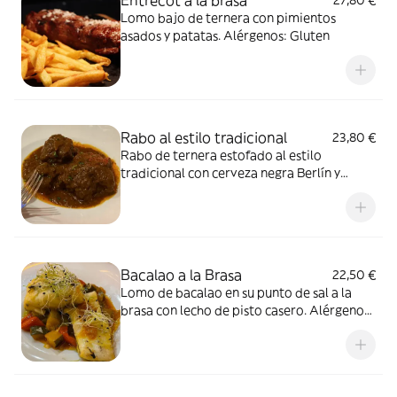
Entrecot a la brasa
27,80 €
Lomo bajo de ternera con pimientos
asados y patatas. Alérgenos: Gluten
Rabo al estilo tradicional
23,80 €
Rabo de ternera estofado al estilo
tradicional con cerveza negra Berlín y
secretos de la abuela. Alérgenos: Gluten y
Sulfitos
Bacalao a la Brasa
22,50 €
Lomo de bacalao en su punto de sal a la
brasa con lecho de pisto casero. Alérgenos:
Pescado