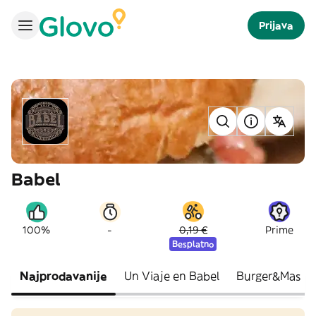
Prijava
Babel
-
100%
0,19 €
Prime
Besplatno
Najprodavanije
Un Viaje en Babel
Burger&Mas