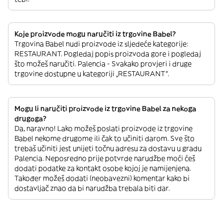
Koje proizvode mogu naručiti iz trgovine Babel?
Trgovina Babel nudi proizvode iz sljedeće kategorije:
RESTAURANT. Pogledaj popis proizvoda gore i pogledaj
što možeš naručiti. Palencia - Svakako provjeri i druge
trgovine dostupne u kategoriji „RESTAURANT“.
Mogu li naručiti proizvode iz trgovine Babel za nekoga
drugoga?
Da, naravno! Lako možeš poslati proizvode iz trgovine
Babel nekome drugome ili čak to učiniti darom. Sve što
trebaš učiniti jest unijeti točnu adresu za dostavu u gradu
Palencia. Neposredno prije potvrde narudžbe moći ćeš
dodati podatke za kontakt osobe kojoj je namijenjena.
Također možeš dodati (neobavezni) komentar kako bi
dostavljač znao da bi narudžba trebala biti dar.