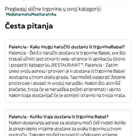
Pregledaj slične trgovine u ovoj kategoriji:
Međunarodna
Mediteranska
Česta pitanja
Palencia - Kako mogu naručiti dostavu iz trgovineBabel?
Palencia - Želiš li naručili dostavu iz trgovine Babel, sve što
trebaš učiniti jest otvoriti web-stranice ili aplikaciju Glovo
i posjetiti kategoriju „RESTAURANT”“. Palencia - Zatim
unesi svoju adresu i provjeri je li dostava iz trgovine Babel
dostupna u tvom dijelu grada. Tad možeš odabrati željene
proizvode i dodati ih svojoj narudžbi. Nakon što dovršiš
plaćanje, tvoja će se narudžba početi pripremati i ubrzo
nakon toga dostavljač će je donijeti izravno na tvoja vrata.
Palencia - Koliko traje dostava iz trgovine Babel?
Nakon dodavanja adrese za dostavu moći ćeš vidjeti koliko
je predviđeno vrijeme dostave za svaku trgovinu u tvom
području. Također možeš provjeriti očekivano vrijeme