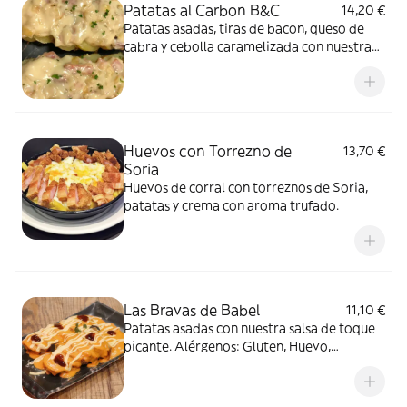
Patatas al Carbon B&C
14,20 €
Patatas asadas, tiras de bacon, queso de
cabra y cebolla caramelizada con nuestra
salsa ranchera. Alérgenos: Gluten, Lácteos,
Huevo, Mostaza, Soja
Huevos con Torrezno de
13,70 €
Soria
Huevos de corral con torreznos de Soria,
patatas y crema con aroma trufado.
Las Bravas de Babel
11,10 €
Patatas asadas con nuestra salsa de toque
picante. Alérgenos: Gluten, Huevo,
Mostaza, Soja y Sulfitos