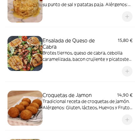
su punto de sal y patatas paja. Alérgenos:
Huevo y Pescado
Ensalada de Queso de
15,80 €
Cabra
Brotes tiernos, queso de cabra, cebolla
caramelizada, bacon crujiente y picatostes
con reducción de Módena. Alérgenos:
Lácteos, Sulfitos, Soja, Gluten
Croquetas de Jamon
14,90 €
Tradicional receta de croquetas de jamón.
Alérgenos: Gluten, lácteos, Huevos y Frutos
secos