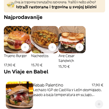
Ova je trgovina trenutačno zatvorena. Tražiš li nešto slično?
Istraži restorane i trgovine u svojoj blizini
Najprodavanije
Trueno Burger
Nacheetos
Ave Cesar
Sandwich
17,90 €
15,70 €
15,70 €
Un Viaje en Babel
Kebab Palentino
17,90 €
Lechazo IGP de Castilla y León desmigado,
asado a baja temperatura en su jugo,
brotes tiernos, tomates cherry confitados y
cebolla encurtida con una suave salsa de