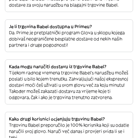
dostave za svoju narudžbu na blagajni trgovine Babel.
Je li trgovina Babel dostupna u Primeu?
Da. Prime je pretplatnički program Glova u sklopu kojega
dobivaš neograničene besplatne dostave od nekih naših
partnera i druge pogodnosti!
Kada mogu naručiti dostavu iz trgovine Babel?
Tijekom radnog vremena trgovine Babel’s narudžbu možeš
poslati u bilo kojem trenutku. Zahvaljujući našoj ekspresnoj
dostavi moći ćeš uživati u svom glovu već za koju minutu!
Također možeš zakazati dostavu za vrijeme koje ti
odgovara, čak i ako je trgovina trenutno zatvorena.
Kako drugi korisnici ocjenjuju trgovinu Babel?
Trgovinu Babel preporučilo je 100% korisnika koji su odatle
naručili svoj glovo. Naruči već danas i provjeri sviđa li se i
tebi.