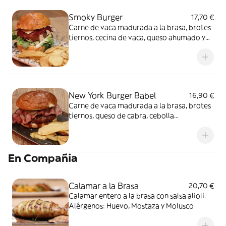
Smoky Burger
17,70 €
Carne de vaca madurada a la brasa, brotes
tiernos, cecina de vaca, queso ahumado y
mermelada de pimientos caramelizados
con nuestra salsa de foie. Alérgenos:
Gluten, Lácteos, Huevos, Sésamo y Soja
New York Burger Babel
16,90 €
Carne de vaca madurada a la brasa, brotes
tiernos, queso de cabra, cebolla
caramelizada, pepinillo agridulce y bacon a
la brasa con nuestra salsa barbacoa.
Alérgenos: Gluten, Lácteos, Huevos,
En Compañia
Sésamo y Soja
Calamar a la Brasa
20,70 €
Calamar entero a la brasa con salsa alioli.
Alérgenos: Huevo, Mostaza y Molusco