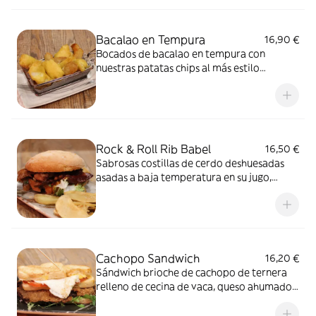
yogur y finas hierbas. Alérgenos: Gluten,
Lácteos y Mostaza
Bacalao en Tempura
16,90 €
Bocados de bacalao en tempura con
nuestras patatas chips al más estilo
londinense. Alérgenos: Gluten, Huevó y
Pescado
Rock & Roll Rib Babel
16,50 €
Sabrosas costillas de cerdo deshuesadas
asadas a baja temperatura en su jugo,
brotes tiernos, cebolla caramelizada y
nuestra salsa barbacoa. Alérgenos: Gluten,
Lactosa, Huevo, Sésamo y Soja
Cachopo Sandwich
16,20 €
Sándwich brioche de cachopo de ternera
relleno de cecina de vaca, queso ahumado,
pimientos asados con brotes tiernos,
tomate a la brasa y huevo a la plancha con