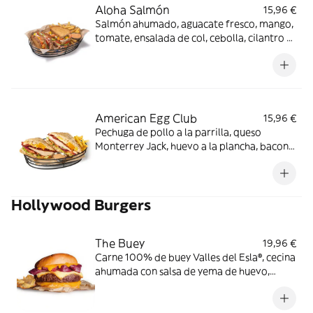
Aloha Salmón
15,96 €
Salmón ahumado, aguacate fresco, mango,
tomate, ensalada de col, cebolla, cilantro y
mayonesa en pan con semillas. Los
productos de la pesca crudos han sido
previamente congelados a Tª < de -20ºC,
mínimo 24 horas.
American Egg Club
15,96 €
Pechuga de pollo a la parrilla, queso
Monterrey Jack, huevo a la plancha, bacon
ahumado, lechuga, tomate y cebolla con
salsa mayo-wey en pan tostado con pipas
de girasol.
Hollywood Burgers
The Buey
19,96 €
Carne 100% de buey Valles del Esla®, cecina
ahumada con salsa de yema de huevo,
queso cheddar ahumado en pan estilo
brioche.