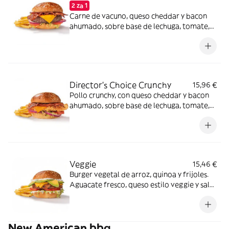
2 za 1
Carne de vacuno, queso cheddar y bacon
ahumado, sobre base de lechuga, tomate,
cebolla morada y salsa especial FH en pan
clásico.
Director's Choice Crunchy
15,96 €
Pollo crunchy, con queso cheddar y bacon
ahumado, sobre base de lechuga, tomate,
cebolla morada y salsa FH en pan clásico.
Veggie
15,46 €
Burger vegetal de arroz, quinoa y frijoles.
Aguacate fresco, queso estilo veggie y salsa
mayo garden sobre base de lechuga y
tomate en pan clásico.
New American bbq