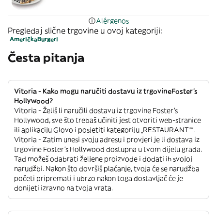
Alérgenos
Pregledaj slične trgovine u ovoj kategoriji:
Američka
Burgeri
Česta pitanja
Vitoria - Kako mogu naručiti dostavu iz trgovineFoster's
Hollywood?
Vitoria - Želiš li naručili dostavu iz trgovine Foster's
Hollywood, sve što trebaš učiniti jest otvoriti web-stranice
ili aplikaciju Glovo i posjetiti kategoriju „RESTAURANT”“.
Vitoria - Zatim unesi svoju adresu i provjeri je li dostava iz
trgovine Foster's Hollywood dostupna u tvom dijelu grada.
Tad možeš odabrati željene proizvode i dodati ih svojoj
narudžbi. Nakon što dovršiš plaćanje, tvoja će se narudžba
početi pripremati i ubrzo nakon toga dostavljač će je
donijeti izravno na tvoja vrata.