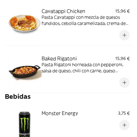
Cavatappi Chicken
15,96 €
Pasta Cavatappi con mezcla de quesos
fundidos, cebolla caramelizada, crema de
nata y salsa búfalo picante. Servida con
pechuga de pollo al estilo cajún o a la
parrilla y tostadas de pan.
Baked Rigatoni
15,96 €
Pasta Rigatoni horneada con pepperoni,
salsa de queso, chili con carne, queso
gouda, queso cheddar y cebollino.
Bebidas
Monster Energy
3,75 €