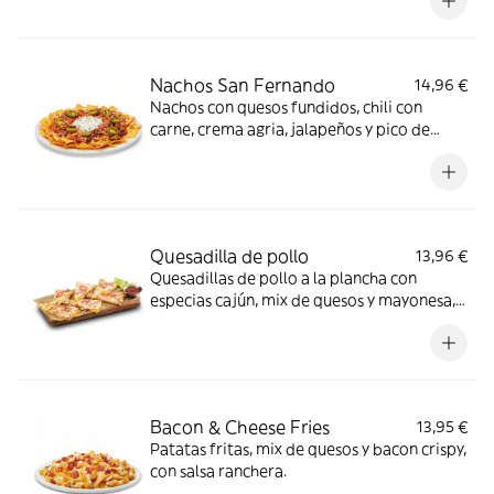
con bacon crispy y cebolla encurtida,
acompañado de salsa BBQ y guacamole.
Nachos San Fernando
14,96 €
Nachos con quesos fundidos, chili con
carne, crema agria, jalapeños y pico de
gallo.
Quesadilla de pollo
13,96 €
Quesadillas de pollo a la plancha con
especias cajún, mix de quesos y mayonesa,
coronadas con cebolla encurtida y cilantro.
Acompañada de salsa roja mexicana y lima.
Bacon & Cheese Fries
13,95 €
Patatas fritas, mix de quesos y bacon crispy,
con salsa ranchera.