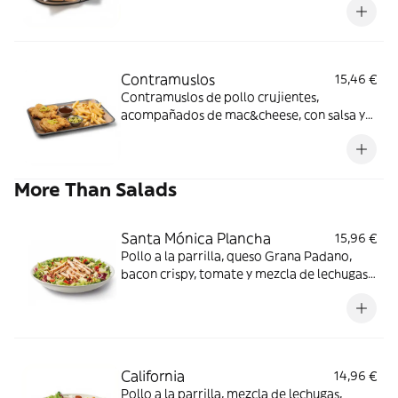
Contramuslos
15,46 €
Contramuslos de pollo crujientes,
acompañados de mac&cheese, con salsa y
guarnición a elegir: Butter / Nashville / BBQ
de cerveza Budweiser®.
More Than Salads
Santa Mónica Plancha
15,96 €
Pollo a la parrilla, queso Grana Padano,
bacon crispy, tomate y mezcla de lechugas
con salsa miel mostaza.
California
14,96 €
Pollo a la parrilla, mezcla de lechugas,