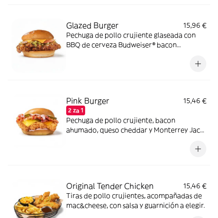
Glazed Burger
15,96 €
Pechuga de pollo crujiente glaseada con
BBQ de cerveza Budweiser® bacon
ahumado, queso cheddar y relish de
pepinillos en pan estilo brioche.
Pink Burger
15,46 €
2 za 1
Pechuga de pollo crujiente, bacon
ahumado, queso cheddar y Monterrey Jack
con salsa mayo-pink y pepinillos en pan
estilo brioche.
Original Tender Chicken
15,46 €
Tiras de pollo crujientes, acompañadas de
mac&cheese, con salsa y guarnición a elegir.