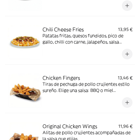
Chili Cheese Fries
13,95 €
Patatas fritas, quesos fundidos, pico de
gallo, chilli con carne, jalapeños, salsa
ranchera, salsa Smoked red pepper y
cilantro.
Chicken Fingers
13,46 €
Tiras de pechuga de pollo crujientes estilo
sureño. Elige una salsa: BBQ o miel
mostaza.
Original Chicken Wings
11,96 €
Alitas de pollo crujientes acompañadas de
la salsa que elijas.