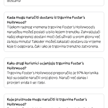
dostavu!
Kada mogu naručiti dostavu iz trgovine Foster's
Hollywood?
Tijekom radnog vremena trgovine Foster's Hollywood’s
narudžbu možeš poslati u bilo kojem trenutku. Zahvaljujući
našoj ekspresnoj dostavi moći ćeš uživati u svom glovu već
za koju minutu! Također možeš zakazati dostavu za vrijeme
koje ti odgovara, čak i ako je trgovina trenutno zatvorena.
Kako drugi korisnici ocjenjuju trgovinu Foster's
Hollywood?
Trgovinu Foster's Hollywood preporučilo je 97% korisnika
koji su odatle naručili svoj glovo. Naruči već danas i
provjeri sviđa li se i tebi.
Koje proizvode mogu naručiti iz trgovine Foster's
Hollywood?