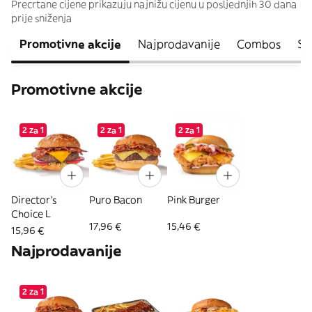
Precrtane cijene prikazuju najnižu cijenu u posljednjih 30 dana
prije sniženja
Promotivne akcije
Najprodavanije
Combos
St
Promotivne akcije
2 za 1
2 za 1
2 za 1
Director's
Puro Bacon
Pink Burger
Choice L
17,96 €
15,46 €
15,96 €
Najprodavanije
2 za 1