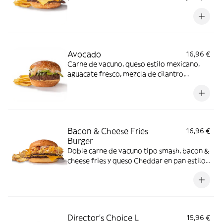
salsa especial FH en pan clásico.
Avocado
16,96 €
Carne de vacuno, queso estilo mexicano,
aguacate fresco, mezcla de cilantro,
cebolla y miel sobre salsa mayo-wey en pan
clásico.
Bacon & Cheese Fries
16,96 €
Burger
Doble carne de vacuno tipo smash, bacon &
cheese fries y queso Cheddar en pan estilo
brioche.
Director's Choice L
15,96 €