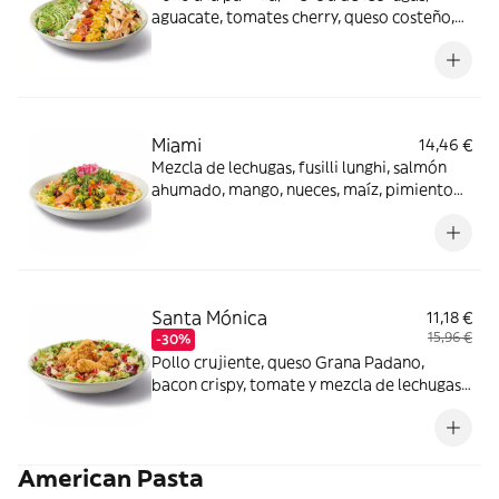
aguacate, tomates cherry, queso costeño,
maíz y semillas de sésamo negro con
vinagreta Gingersoy.
Miami
14,46 €
Mezcla de lechugas, fusilli lunghi, salmón
ahumado, mango, nueces, maíz, pimiento
rojo, rúcula y cebolla encurtida con aliño
cítrico y mostaza. Los productos de la
pesca crudos han sido previamente
congelados a Tª < de -20ºC, mínimo 24
horas.
Santa Mónica
11,18 €
15,96 €
-30%
Pollo crujiente, queso Grana Padano,
bacon crispy, tomate y mezcla de lechugas
con salsa miel mostaza.
American Pasta