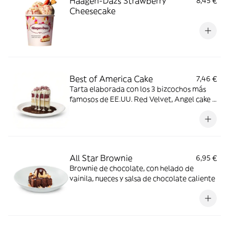
Häagen-Dazs Strawberry
8,45 €
Cheesecake
Best of America Cake
7,46 €
Tarta elaborada con los 3 bizcochos más
famosos de EE.UU. Red Velvet, Angel cake y
Devil’s cake, sobre una base de chocolate
negro. Bañada con chocolate blanco
crujiente y coronado con rocas de
chocolate rosa.
All Star Brownie
6,95 €
Brownie de chocolate, con helado de
vainila, nueces y salsa de chocolate caliente