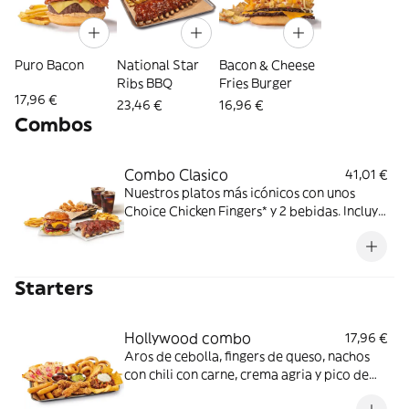
Puro Bacon
National Star
Bacon & Cheese
Ribs BBQ
Fries Burger
17,96 €
23,46 €
16,96 €
Combos
Combo Clasico
41,01 €
Nuestros platos más icónicos con unos
Choice Chicken Fingers* y 2 bebidas. Incluye
acompañamiento de patatas fritas.
Perfecto para cena y película en casa. ¡DE
NADA!
Starters
Hollywood combo
17,96 €
Aros de cebolla, fingers de queso, nachos
con chili con carne, crema agria y pico de
gallo, chicken fingers y quesadilla de queso