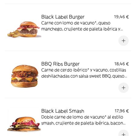
Black Label Burger
19,46 €
Carne con lomo de vacuno*, queso
manchego, crujiente de paleta ibérica y
salsa mayo-mostaza en pan estilo brioche.
*60% de lomo de vacuno.
BBQ Ribs Burger
18,46 €
Carne de cerdo ibérico* y vacuno, costillas
deshilachadas con salsa sweet BBQ, queso
cheddar y cheddar ahumado, bacon y salsa
especial FH en pan clásico. *60% cerdo
ibérico.
Black Label Smash
17,96 €
Doble carne de lomo de vacuno* al estilo
smash, crujiente de paleta ibérica, bacon
de Angus, queso cheddar y mayonesa de
huevo frito en pan estilo brioche. *60% de