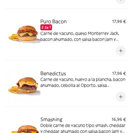
lomo de vacuno.
Puro Bacon
17,96 €
2 za 1
Carne de vacuno, queso Monterrey Jack,
bacon ahumado, con salsa bacon jam y
salsa mayo smoked bacon en pan estilo
brioche.
Benedictus
17,96 €
Carne de vacuno, huevo a la plancha, bacon
ahumado, cebolla al Oporto, salsa
holandesa.
Smashing
16,96 €
Doble carne de vacuno tipo smash, cheddar
y cheddar ahumado con salsa bacon jam y