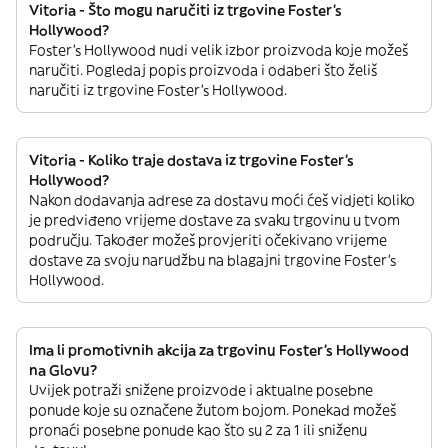
Vitoria - Što mogu naručiti iz trgovine Foster's
Hollywood?
Foster's Hollywood nudi velik izbor proizvoda koje možeš
naručiti. Pogledaj popis proizvoda i odaberi što želiš
naručiti iz trgovine Foster's Hollywood.
Vitoria - Koliko traje dostava iz trgovine Foster's
Hollywood?
Nakon dodavanja adrese za dostavu moći ćeš vidjeti koliko
je predviđeno vrijeme dostave za svaku trgovinu u tvom
području. Također možeš provjeriti očekivano vrijeme
dostave za svoju narudžbu na blagajni trgovine Foster's
Hollywood.
Ima li promotivnih akcija za trgovinu Foster's Hollywood
na Glovu?
Uvijek potraži snižene proizvode i aktualne posebne
ponude koje su označene žutom bojom. Ponekad možeš
pronaći posebne ponude kao što su 2 za 1 ili sniženu