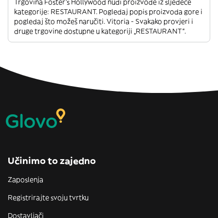
Trgovina Foster's Hollywood nudi proizvode iz sljedeće
kategorije: RESTAURANT. Pogledaj popis proizvoda gore i
pogledaj što možeš naručiti. Vitoria - Svakako provjeri i
druge trgovine dostupne u kategoriji „RESTAURANT“.
Učinimo to zajedno
Zaposlenja
Registrirajte svoju tvrtku
Dostavljači