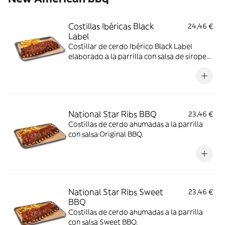
Costillas Ibéricas Black
24,46 €
Label
Costillar de cerdo Ibérico Black Label
elaborado a la parrilla con salsa de sirope
de arce y BBQ coronado con paleta ibérica
crujiente y cebollino.
National Star Ribs BBQ
23,46 €
Costillas de cerdo ahumadas a la parrilla
con salsa Original BBQ.
National Star Ribs Sweet
23,46 €
BBQ
Costillas de cerdo ahumadas a la parrilla
con salsa Sweet BBQ.