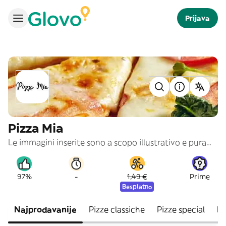
Prijava
Pizza Mia
Le immagini inserite sono a scopo illustrativo e puramente indicativo
-
97%
1,49 €
Prime
Besplatno
Najprodavanije
Pizze classiche
Pizze special
Pi