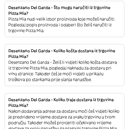
Desenzano Del Garda - Što mogu naručiti iz trgovine
Pizza Mia?
Pizza Mia nudi velik izbor proizvoda koje možeš naručiti.
Pogledaj popis proizvoda i odaberi što želiš naručiti iz
trgovine Pizza Mia.
Desenzano Del Garda - Koliko košta dostava iz trgovine
Pizza Mia?
Desenzano Del Garda - Želiš li vidjeti koliko košta dostava
iz trgovine Pizza Mia, pogledaj naknadu za dostavu pri
vrhu stranice. Također ćeš je moći vidjeti u prikazu
troškova po stavkama prije slanja narudžbe.
Desenzano Del Garda - Koliko traje dostava iz trgovine
Pizza Mia?
Nakon dodavanja adrese za dostavu moći ćeš vidjeti koliko
je predviđeno vrijeme dostave za svaku trgovinu u tvom
području. Također možeš provjeriti očekivano vrijeme
dostave za svoju narudžbu na blagajni trgovine Pizza Mia.