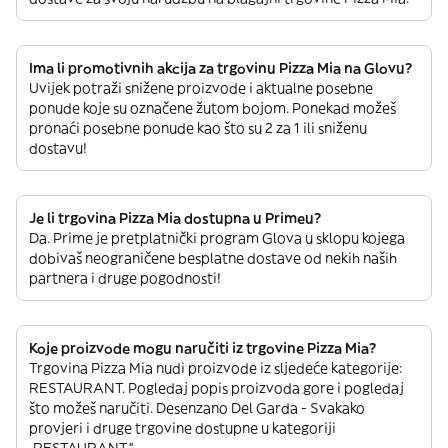
Ima li promotivnih akcija za trgovinu Pizza Mia na Glovu?
Uvijek potraži snižene proizvode i aktualne posebne
ponude koje su označene žutom bojom. Ponekad možeš
pronaći posebne ponude kao što su 2 za 1 ili sniženu
dostavu!
Je li trgovina Pizza Mia dostupna u Primeu?
Da. Prime je pretplatnički program Glova u sklopu kojega
dobivaš neograničene besplatne dostave od nekih naših
partnera i druge pogodnosti!
Koje proizvode mogu naručiti iz trgovine Pizza Mia?
Trgovina Pizza Mia nudi proizvode iz sljedeće kategorije:
RESTAURANT. Pogledaj popis proizvoda gore i pogledaj
što možeš naručiti. Desenzano Del Garda - Svakako
provjeri i druge trgovine dostupne u kategoriji
„RESTAURANT“.