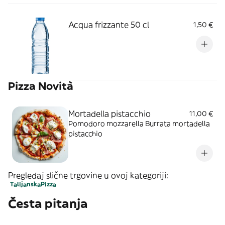
Acqua frizzante 50 cl
1,50 €
Pizza Novità
Mortadella pistacchio
11,00 €
Pomodoro mozzarella Burrata mortadella
pistacchio
Pregledaj slične trgovine u ovoj kategoriji:
Talijanska
Pizza
Česta pitanja