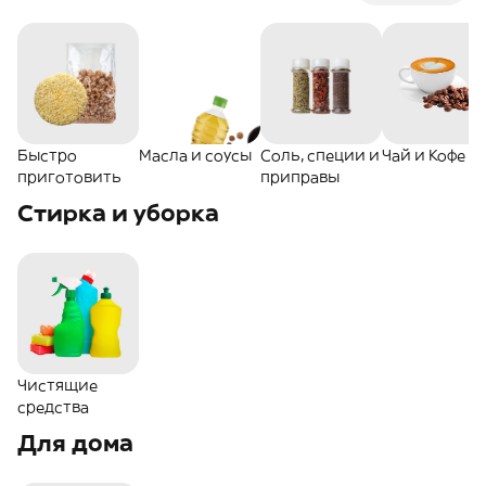
Быстро
Масла и соусы
Соль, специи и
Чай и Кофе
приготовить
приправы
Стирка и уборка
Чистящие
средства
Для дома