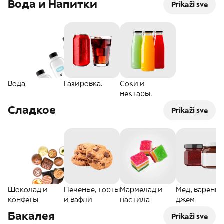
Вода и Напитки
Prikaži sve
Вода
Газировка.
Соки и
нектары.
Сладкое
Prikaži sve
Шоколад и
Печенье, торты
Мармелад и
Мед, варенье
конфеты
и вафли
пастила
джем
Бакалея
Prikaži sve