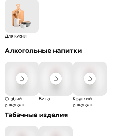
Для кухни
Алкогольные напитки
Слабый
Вино
Крепкий
алкоголь
алкоголь
Табачные изделия