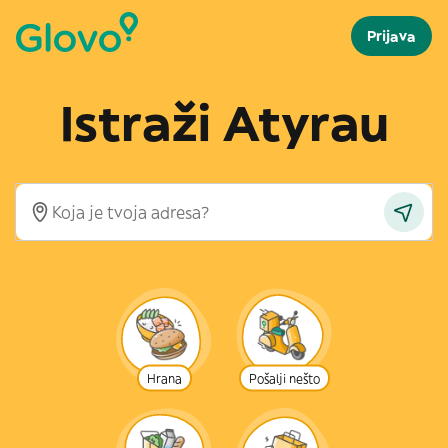
Prijava
Istraži Atyrau
Hrana
Pošalji nešto