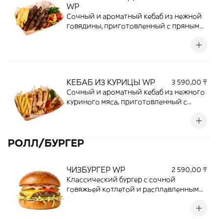
WP
Сочный и ароматный кебаб из нежной
говядины, приготовленный с пряными
специями и обжаренный до
аппетитной румяной корочки.
Насыщенный мясной вкус отлично
сочетается со свежими овощами,
картофелем фри и фирменным соусом.
КЕБАБ ИЗ КУРИЦЫ WP
3 590,00 ₸
Сытное блюдо для настоящих
Сочный и ароматный кебаб из нежного
ценителей мяса.
куриного мяса, приготовленный с
пряными специями и поджаренный до
аппетитной корочки. Подается с
золотистым картофелем фри, свежими
РОЛЛ/БУРГЕР
овощами и фирменным соусом,
создавая идеальное сочетание вкуса и
сытости. Отличный выбор для
ЧИЗБУРГЕР WP
2 590,00 ₸
полноценного обеда или сытного
Классический бургер с сочной
перекуса.
говяжьей котлетой и расплавленным
сыром чеддер. Мягкая булочка, свежие
овощи, маринованные огурчики и
фирменный соус подчеркивают