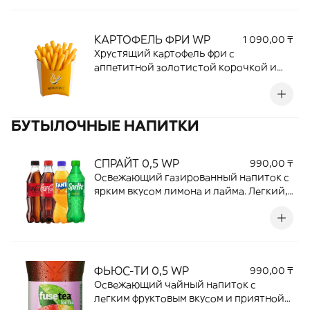
идеальное сочетание вкуса и текстуры.
Отличная закуска для быстрого
перекуса или дополнение к любимым
КАРТОФЕЛЬ ФРИ WP
1 090,00 ₸
блюдам.
Хрустящий картофель фри с
аппетитной золотистой корочкой и
нежной мягкой серединкой. Идеальная
закуска, которая отлично подходит как
самостоятельное блюдо или как
БУТЫЛОЧНЫЕ НАПИТКИ
дополнение к бургерам, роллам и
мясным блюдам.
СПРАЙТ 0,5 WP
990,00 ₸
Освежающий газированный напиток с
ярким вкусом лимона и лайма. Легкий,
прохладный и отлично дополняет
любые блюда, даря приятную свежесть
в каждом глотке.
ФЬЮС-ТИ 0,5 WP
990,00 ₸
Освежающий чайный напиток с
легким фруктовым вкусом и приятной