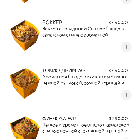
сочетание овощного микса и
аппетитной начинки создает
гармоничный вкус и приятный аромат.
ВОККЕР
3 490,00 ₸
Сытное и вкусное блюдо для
Воккер с говядиной Сытное блюдо в
любителей восточной кухни.
азиатском стиле с ароматной
пшеничной лапшой, сочной
говядиной и свежим миксом овощей.
Нежное мясо, обжаренное с овощами в
фирменном устричном соусе, придает
блюду насыщенный вкус и аппетитный
ТОКИО ДРИМ WP
3 490,00 ₸
аромат. Идеальное сочетание
Ароматное блюдо в азиатском стиле с
сытности, свежести и ярких восточных
нежной фунчозой, сочной курицей и
нот.
свежим миксом овощей. Легкая
текстура лапши, аппетитная курица и
хрустящие овощи создают
гармоничное сочетание вкусов.
Идеальный выбор для любителей
ФУНЧОЗА WP
3 390,00 ₸
насыщенных восточных блюд и сытных
Легкое и ароматное блюдо в азиатском
обедов.
стиле с нежной стеклянной лапшой и
свежим миксом овощей. Фунчоза