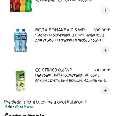
ярким апельсиновым вкусом и
приятной сладостью. Идеально
утоляет жажду и отлично дополняет
любимые блюда, добавляя нотку
свежести к каждому приему пищи.
ВОДА БОНАКВА 0,5 WP
690,00 ₸
Чистая и освежающая питьевая вода
для утоления жажды в любое время.
Легкая, свежая и идеально подходит в
качестве дополнения к любому блюду.
СОК ПИКО 0,2 WP
590,00 ₸
Натуральный и освежающий сок с
ярким фруктовым вкусом. Идеальный
напиток для детей и взрослых, который
отлично дополняет блюда и помогает
утолить жажду.
Pregledaj slične trgovine u ovoj kategoriji:
Azijska
Brza hrana