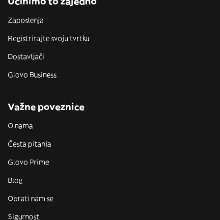
Učinimo to zajedno
Zaposlenja
Registrirajte svoju tvrtku
Dostavljači
Glovo Business
Važne poveznice
O nama
Česta pitanja
Glovo Prime
Blog
Obrati nam se
Sigurnost