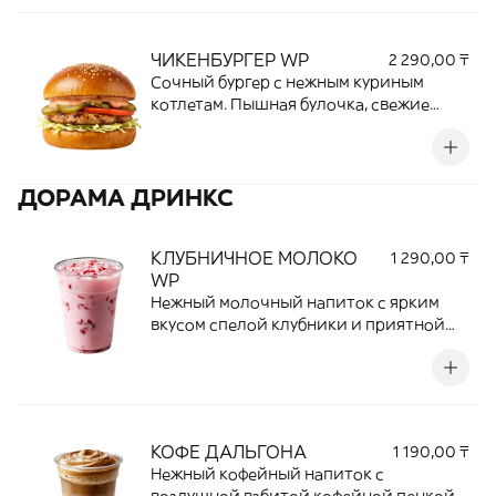
насыщенный вкус мяса, делая каждый
кусочек сочным и аппетитным.
ЧИКЕНБУРГЕР WP
2 290,00 ₸
Идеальный выбор для тех, кто любит
Сочный бургер с нежным куриным
проверенную классику.
котлетам. Пышная булочка, свежие
листья салата, спелые томаты,
маринованные огурчики и фирменный
соус создают гармоничное сочетание
ДОРАМА ДРИНКС
вкусов. Сытный, ароматный и
аппетитный выбор для любителей
курицы.
КЛУБНИЧНОЕ МОЛОКО
1 290,00 ₸
WP
Нежный молочный напиток с ярким
вкусом спелой клубники и приятной
кремовой текстурой. Сочетание
свежего молока и ягодной сладости
создает легкий, освежающий и
ароматный напиток, который
понравится любителям фруктовых
КОФЕ ДАЛЬГОНА
1 190,00 ₸
вкусов.
Нежный кофейный напиток с