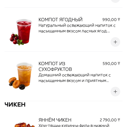
вкус делают этот напиток идеальным
выбором для жаркого дня и отличным
дополнением к любимым блюдам.
КОМПОТ ЯГОДНЫЙ
990,00 ₸
Натуральный освежающий напиток с
насыщенным вкусом лесных ягод.
Приятная сладость и легкая ягодная
кислинка создают гармоничный вкус,
который отлично утоляет жажду и
прекрасно дополняет любые блюда.
КОМПОТ ИЗ
590,00 ₸
СУХОФРУКТОВ
Домашний освежающий напиток с
насыщенным вкусом и приятным
фруктовым ароматом. Приготовлен из
натуральных сухофруктов, которые
придают компоту легкую сладость и
ЧИКЕН
богатый вкус. Отлично утоляет жажду и
прекрасно дополняет любые блюда.
ЯННЁМ ЧИКЕН
2 790,00 ₸
Хрустящее куриное филе в нежной