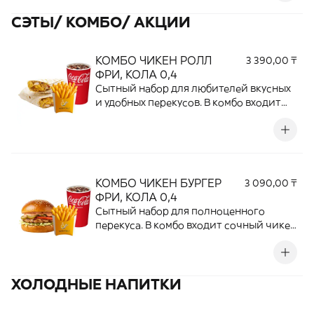
сладостью создает идеальный баланс
СЭТЫ/ КОМБО/ АКЦИИ
вкуса. Отличный выбор для сладкого
перекуса к чаю или кофе.
КОМБО ЧИКЕН РОЛЛ
3 390,00 ₸
ФРИ, КОЛА 0,4
Сытный набор для любителей вкусных
и удобных перекусов. В комбо входит
нежный ролл с сочной курицей,
свежими ингредиентами и фирменным
соусом, дополненный хрустящей
картошкой фри и освежающей
разливной колой 0,4 л. Отличное
КОМБО ЧИКЕН БУРГЕР
3 090,00 ₸
сочетание вкуса и сытости в одном
ФРИ, КОЛА 0,4
наборе.
Сытный набор для полноценного
перекуса. В комбо входит сочный чикен
бургер с нежной куриной котлетой,
свежими овощами и фирменным
соусом, дополненный хрустящей
ХОЛОДНЫЕ НАПИТКИ
картошкой фри и освежающей
разливной колой 0,4 л. Идеальное
сочетание вкуса, сытости и любимой