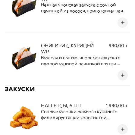
любителей сочных и необычных
Нежная японская закуска с сочной
роллов.
начинкой из лосося, приготовленная
из ароматного риса и завернутая в лист
нори. Мягкая текстура риса и
насыщенный вкус рыбы создают
идеальное сочетание, которое
понравится любителям японской
ОНИГИРИ С КУРИЦЕЙ
990,00 ₸
кухни. Отличный вариант для сытного
WP
и удобного перекуса.
Вкусная и сытная японская закуска с
нежной куриной начинкой внутри.
Рассыпчатый рис, сочная курица и
ароматный лист нори создают
гармоничное сочетание вкусов.
ЗАКУСКИ
Удобный формат для быстрого перекуса
или легкого приема пищи.
НАГГЕТСЫ, 6 ШТ
1 990,00 ₸
Сочные кусочки нежного куриного
филе в хрустящей золотистой
панировке. Аппетитная корочка
снаружи и мягкое мясо внутри создают