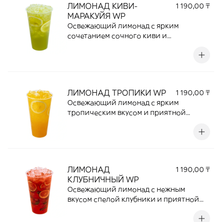
ЛИМОНАД КИВИ-
1 190,00 ₸
классики фастфуда.
МАРАКУЙЯ WP
Освежающий лимонад с ярким
сочетанием сочного киви и
экзотической маракуйи. Нежная
фруктовая кислинка, приятная
сладость и легкая свежесть создают
идеальный баланс вкуса. Отличный
выбор для жаркого дня и прекрасное
ЛИМОНАД ТРОПИКИ WP
1 190,00 ₸
дополнение к любимым блюдам.
Освежающий лимонад с ярким
тропическим вкусом и приятной
фруктовой сладостью. Легкий,
прохладный и ароматный напиток с
экзотическими нотками отлично
утоляет жажду и станет идеальным
дополнением к любому блюду.
ЛИМОНАД
1 190,00 ₸
КЛУБНИЧНЫЙ WP
Освежающий лимонад с нежным
вкусом спелой клубники и приятной
фруктовой сладостью. Яркий ягодный
аромат, легкая прохлада и насыщенный