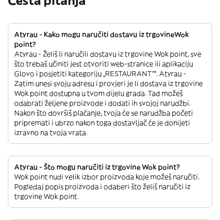
Česta pitanja
Atyrau - Kako mogu naručiti dostavu iz trgovineWok
point?
Atyrau - Želiš li naručili dostavu iz trgovine Wok point, sve
što trebaš učiniti jest otvoriti web-stranice ili aplikaciju
Glovo i posjetiti kategoriju „RESTAURANT”“. Atyrau -
Zatim unesi svoju adresu i provjeri je li dostava iz trgovine
Wok point dostupna u tvom dijelu grada. Tad možeš
odabrati željene proizvode i dodati ih svojoj narudžbi.
Nakon što dovršiš plaćanje, tvoja će se narudžba početi
pripremati i ubrzo nakon toga dostavljač će je donijeti
izravno na tvoja vrata.
Atyrau - Što mogu naručiti iz trgovine Wok point?
Wok point nudi velik izbor proizvoda koje možeš naručiti.
Pogledaj popis proizvoda i odaberi što želiš naručiti iz
trgovine Wok point.