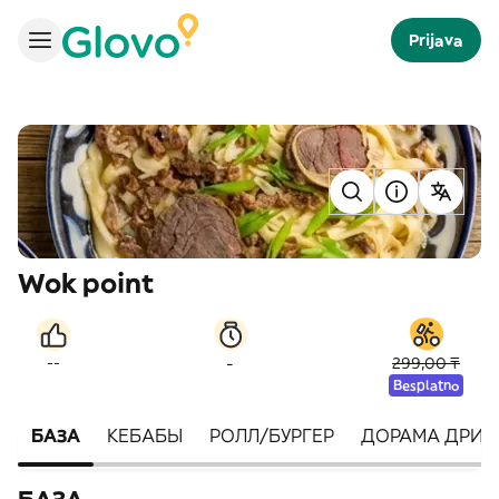
Prijava
Wok point
-
--
299,00 ₸
Besplatno
БАЗА
КЕБАБЫ
РОЛЛ/БУРГЕР
ДОРАМА ДРИН