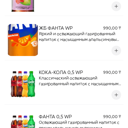
прохладой. Гармоничное сочетание
чая и фруктовых нот отлично утоляет
жажду и прекрасно дополняет любые
блюда.
ЖБ ФАНТА WP
990,00 ₸
Яркий и освежающий газированный
напиток с насыщенным апельсиновым
вкусом и приятной сладостью.
Отлично утоляет жажду и прекрасно
дополняет любимые блюда, добавляя
свежие фруктовые нотки.
КОКА-КОЛА 0,5 WP
990,00 ₸
Классический освежающий
газированный напиток с насыщенным
вкусом и приятной сладостью.
Отлично утоляет жажду и идеально
дополняет любые блюда — от бургеров
и роллов до горячих закусок.
ФАНТА 0,5 WP
990,00 ₸
Освежающий газированный напиток с