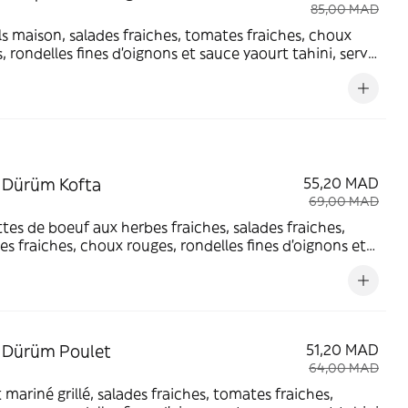
85,00 MAD
ls maison, salades fraiches, tomates fraiches, choux
, rondelles fines d'oignons et sauce yaourt tahini, servi
otatoes et boisson
 Dürüm Kofta
55,20 MAD
69,00 MAD
tes de boeuf aux herbes fraiches, salades fraiches,
s fraiches, choux rouges, rondelles fines d'oignons et
yaourt tahini.
 Dürüm Poulet
51,20 MAD
64,00 MAD
 mariné grillé, salades fraiches, tomates fraiches,