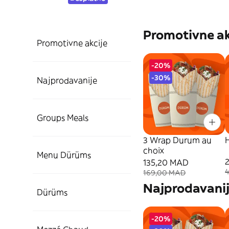
Promotivne ak
Promotivne akcije
-20%
-30%
Najprodavanije
Groups Meals
3 Wrap Durum au
choix
Menu Dürüms
135,20 MAD
169,00 MAD
Najprodavani
Dürüms
-20%