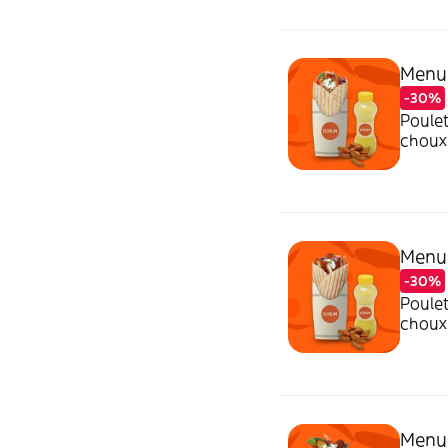
Menu
-30%
Poulet
choux 
tahini
Menu
-30%
Poulet
choux 
tahini
Menu