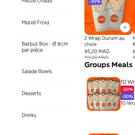
Mezzé Chaud
-30%
Mezzé Froid
2 Wrap Durum au
Batbut Box - Ø 8cm
choix
par pièce
95,20 MAD
119,00 MAD
Groups Meals
Salade Bowls
10 Wr
-20%
Desserts
-30%
10 Wr
Drinks