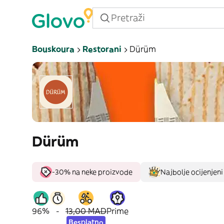
Bouskoura
Restorani
Dürüm
Dürüm
-30% na neke proizvode
Najbolje ocijenjeni 
96%
-
13,00 MAD
Prime
Besplatno