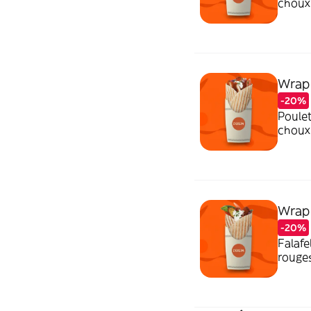
choux 
Wrap
-20%
Poulet
choux 
Wrap
-20%
Falafe
rouges