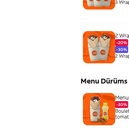
3 Wra
2 Wra
-20%
-30%
2 Wra
Menu Dürüms
Menu
-30%
Boulet
tomate
sauce 