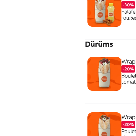
-30%
Falafe
rouges
avec p
Dürüms
Wrap
-20%
Boulet
tomate
sauce 
Wrap
-20%
Poulet