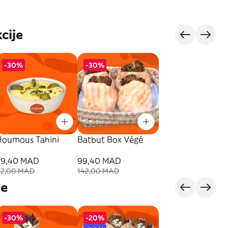
cije
-30%
-30%
Houmous Tahini
Batbut Box Végé
29,40 MAD
99,40 MAD
42,00 MAD
142,00 MAD
je
-30%
-20%