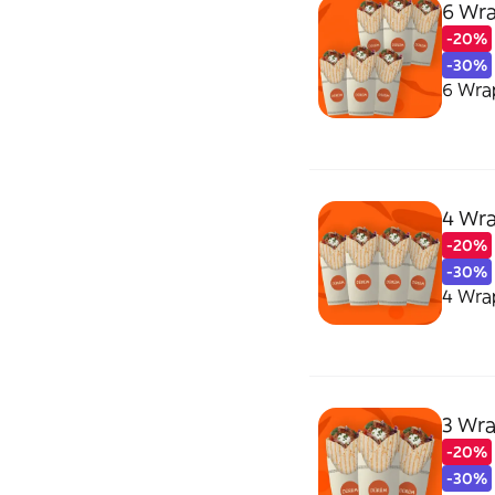
6 Wra
-20%
-30%
6 Wra
4 Wra
-20%
-30%
4 Wra
3 Wra
-20%
-30%