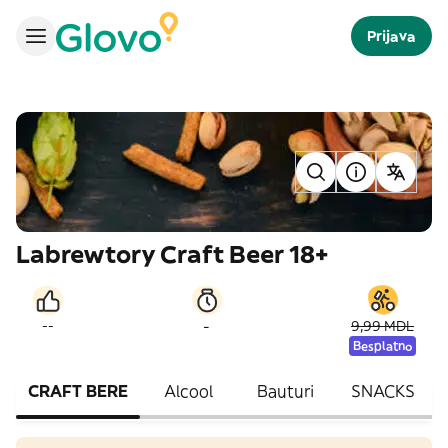
Prijava
Labrewtory Craft Beer 18+
-
--
9,99 MDL
Besplatno
CRAFT BERE
Alcool
Bauturi
SNACKS