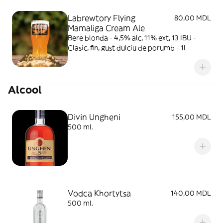
Labrewtory Flying
80,00 MDL
Mamaliga Cream Ale
Bere blonda - 4,5% alc, 11% ext, 13 IBU -
Clasic, fin, gust dulciu de porumb - 1l
Alcool
Divin Ungheni
155,00 MDL
500 ml.
Vodca Khortytsa
140,00 MDL
500 ml.