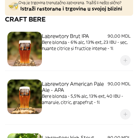
Ova je trgovina trenutačno zatvorena. Tražiš li nešto slično?
Istraži restorane i trgovine u svojoj blizini
CRAFT BERE
Labrewtory Brut IPA
90,00 MDL
Bere blonda - 6% alc, 13% ext, 23 IBU - sec,
nuante citrice si fructice intense - 1l
Labrewtory American Pale
90,00 MDL
Ale - APA
Bere blonda - 5,5% alc, 13% ext, 40 IBU -
amaruie, citric, grapefrut - 1l
Labrewtory Irish Stout
90,00 MDL