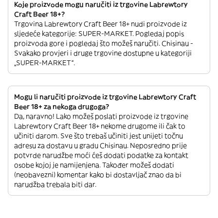
Koje proizvode mogu naručiti iz trgovine Labrewtory
Craft Beer 18+?
Trgovina Labrewtory Craft Beer 18+ nudi proizvode iz
sljedeće kategorije: SUPER-MARKET. Pogledaj popis
proizvoda gore i pogledaj što možeš naručiti. Chisinau -
Svakako provjeri i druge trgovine dostupne u kategoriji
„SUPER-MARKET“.
Mogu li naručiti proizvode iz trgovine Labrewtory Craft
Beer 18+ za nekoga drugoga?
Da, naravno! Lako možeš poslati proizvode iz trgovine
Labrewtory Craft Beer 18+ nekome drugome ili čak to
učiniti darom. Sve što trebaš učiniti jest unijeti točnu
adresu za dostavu u gradu Chisinau. Neposredno prije
potvrde narudžbe moći ćeš dodati podatke za kontakt
osobe kojoj je namijenjena. Također možeš dodati
(neobavezni) komentar kako bi dostavljač znao da bi
narudžba trebala biti dar.