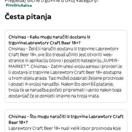
Pregledaj slične trgovine u ovoj kategoriji:
Pivo
Grickalice
Česta pitanja
Chisinau - Kako mogu naručiti dostavu iz
trgovineLabrewtory Craft Beer 18+?
Chisinau - Želiš li naručili dostavu iz trgovine Labrewtory
Craft Beer 18+, sve što trebaš učiniti jest otvoriti web-
stranice ili aplikaciju Glovo i posjetiti kategoriju „SUPER-
MARKET”“. Chisinau - Zatim unesi svoju adresu i provjeri je
li dostava iz trgovine Labrewtory Craft Beer 18+ dostupna
u tvom dijelu grada. Tad možeš odabrati željene proizvode
i dodati ih svojoj narudžbi. Nakon što dovršiš plaćanje,
tvoja će se narudžba početi pripremati i ubrzo nakon toga
dostavljač će je donijeti izravno na tvoja vrata.
Chisinau - Što mogu naručiti iz trgovine Labrewtory Craft
Beer 18+?
Labrewtory Craft Beer 18+ nudi velik izbor proizvoda koje