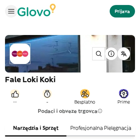
Prijava
Fale Loki Koki
-
--
Besplatno
Prime
Podaci i obveze trgovca
Narzędzia i Sprzęt
Profesjonalna Pielęgnacja