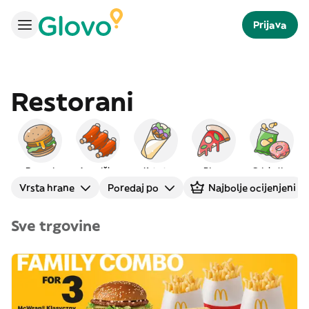
Prijava
Restorani
Burgeri
Američka
Kebab
Pizza
Grickalice
Vrsta hrane
Poredaj po
Najbolje ocijenjeni
Sve trgovine