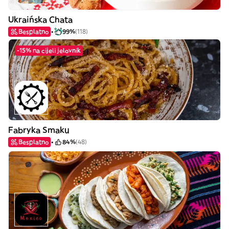
Ukraińska Chata
Besplatno
99%
(118)
-15% na cijeli jelovnik
Fabryka Smaku
Besplatno
84%
(48)