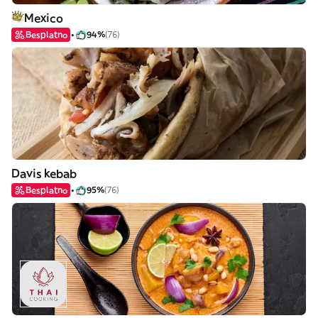
Mexico
Besplatno
94%
(76)
Davis kebab
Besplatno
95%
(76)