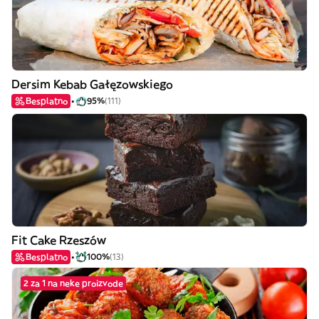
Dersim Kebab Gałęzowskiego
Besplatno
95%
(111)
Fit Cake Rzeszów
Besplatno
100%
(13)
2 za 1 na neke proizvode