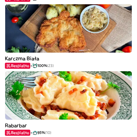
Karczma Biała
Besplatno
100%
(23)
Rabarbar
Besplatno
95%
(10)