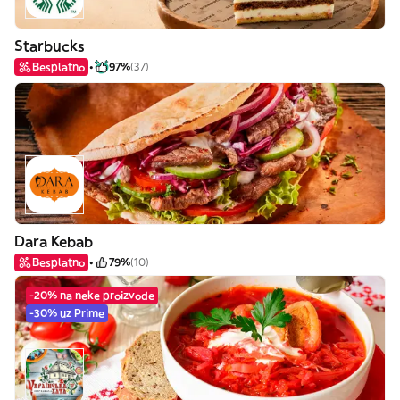
Starbucks
Besplatno
97%
(37)
Dara Kebab
Besplatno
79%
(10)
-20% na neke proizvode
-30% uz Prime