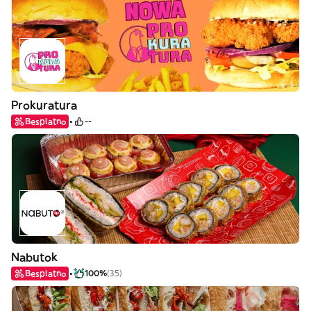
Prokuratura
Besplatno
--
Nabutok
Besplatno
100%
(35)