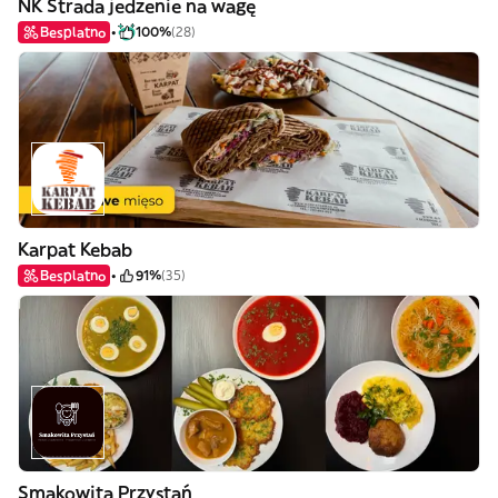
NK Strada jedzenie na wagę
Besplatno
100%
(28)
Karpat Kebab
Besplatno
91%
(35)
Smakowita Przystań