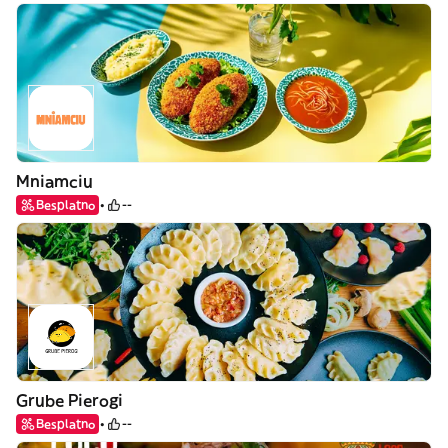
Mniamciu
Besplatno
--
Grube Pierogi
Besplatno
--