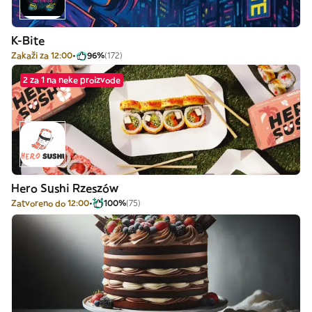
K-Bite
Zakaži za 12:00
96%
(172)
2 za 1 na neke proizvode
Hero Sushi Rzeszów
Zatvoreno do 12:00
100%
(75)