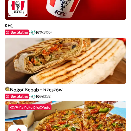
KFC
Besplatno
97%
(300)
Nogor Kebab - Rzeszów
Besplatno
95%
(358)
-25% na neke proizvode