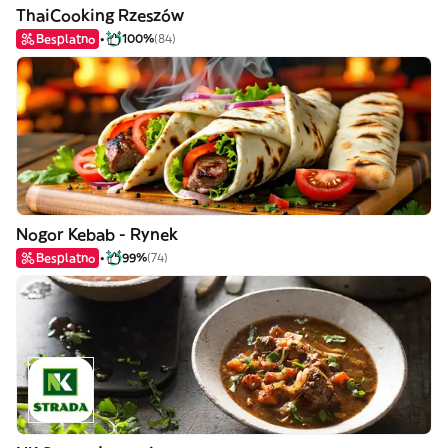
ThaiCooking Rzeszów
Besplatno
100%
(84)
Nogor Kebab - Rynek
Besplatno
99%
(74)