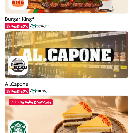
Burger King®
Besplatno
98%
(199)
Al.Capone
Besplatno
100%
(12)
-20% na neke proizvode