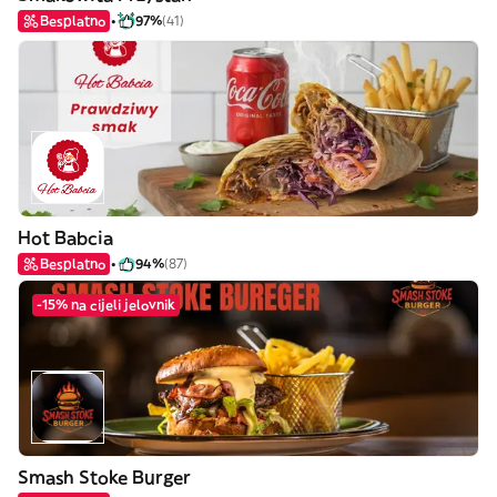
Besplatno
97%
(41)
Hot Babcia
Besplatno
94%
(87)
-15% na cijeli jelovnik
Smash Stoke Burger