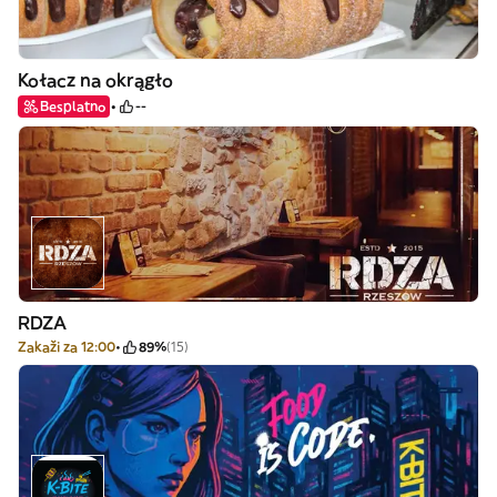
Kołacz na okrągło
Besplatno
--
RDZA
Zakaži za 12:00
89%
(15)