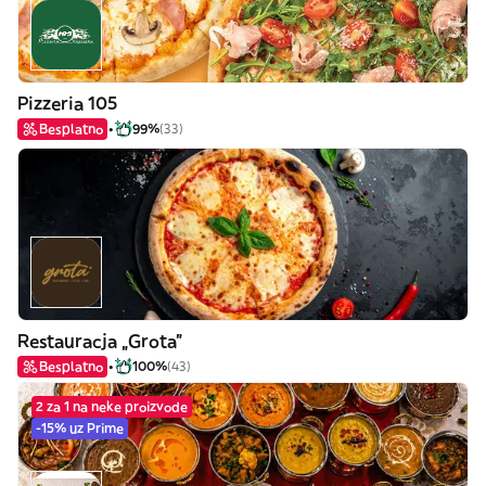
Pizzeria 105
Besplatno
99%
(33)
Restauracja „Grota”
Besplatno
100%
(43)
2 za 1 na neke proizvode
-15% uz Prime