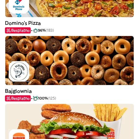
Domino's Pizza
Besplatno
96%
(183)
Bajglownia
Besplatno
100%
(125)