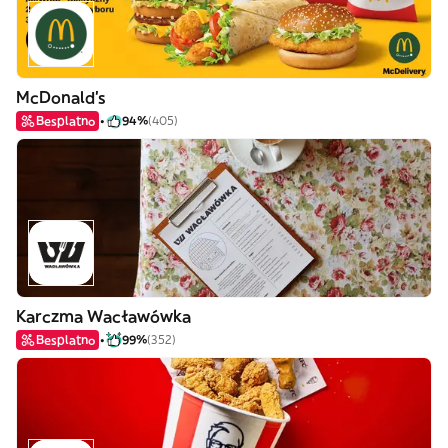
McDonald's
Besplatno
94%
(405)
Karczma Wacławówka
Besplatno
99%
(352)