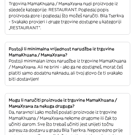
Trgovina MamaKhuana / МамаХуана nudi proizvode iz
sljedeće kategorije: RESTAURANT. Pogledaj popis
proizvoda gore i pogledaj što možeš naručiti. Bila Tserkva
- Svakako provjeri i druge trgovine dostupne u kategoriji
„RESTAURANT“.
Postoji li minimalna vrijednost narudžbe iz trgovine
MamaKhuana / МамаХуана?
Postoji minimalan iznos narudžbe iz trgovine MamaKhuana
/ МамаХуана. Ali ne brini - ako ga ne dostigneš, morat ćeš
platiti samo dodatnu naknadu, ali tvoj glovo će ti svakako
biti dostavljen!
Mogu li naručiti proizvode iz trgovine MamaKhuana /
МамаХуана za nekoga drugoga?
Da, naravno! Lako možeš poslati proizvode iz trgovine
MamaKhuana / МамаХуана nekome drugome ili čak to
učiniti darom. Sve što trebaš učiniti jest unijeti točnu
adresu za dostavu u gradu Bila Tserkva. Neposredno prije