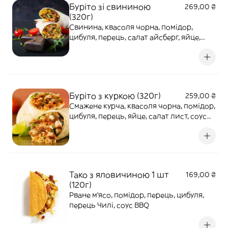
Буріто зі свининою
269,00 ₴
(320г)
Свинина, квасоля чорна, помідор,
цибуля, перець, салат айсберг, яйце,
джем Чилі
Буріто з куркою (320г)
259,00 ₴
Смажене курча, квасоля чорна, помідор,
цибуля, перець, яйце, салат лист, соус
Спайс, соус BBQ
Тако з яловичиною 1 шт
169,00 ₴
(120г)
Рване м'ясо, помідор, перець, цибуля,
перець Чилі, соус BBQ