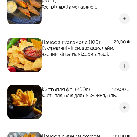
(200г)
Гострі перці з моцарелою
Начос з гуакамоле (100г)
129,00 ₴
Кукурудзяні чіпси, авокадо, лайм,
часник, кінза, помідори, спеції.
Картопля фрі (200г)
129,00 ₴
Картопля, олія для смаження, сіль.
Начос з сирним соусом
99,00 ₴