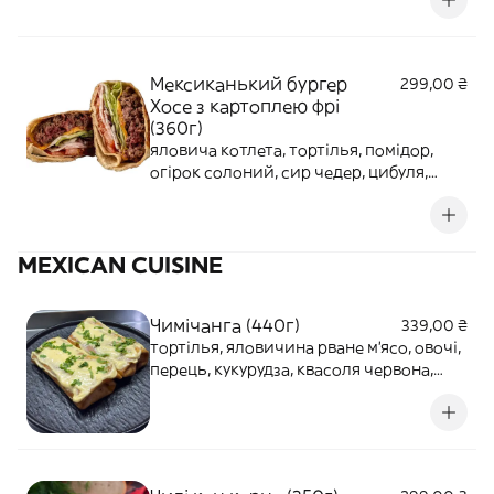
цибуля, майонез / кетчуп
Мексиканький бургер
299,00 ₴
Хосе з картоплею фрі
(360г)
яловича котлета, тортілья, помідор,
огірок солоний, сир чедер, цибуля,
лист салату, майонез / кетчуп
MEXICAN CUISINE
Чимічанга (440г)
339,00 ₴
тортілья, яловичина рване м'ясо, овочі,
перець, кукурудза, квасоля червона,
сир, соус BBQ, соус сирний