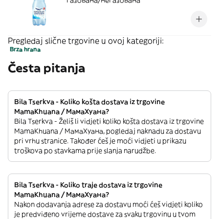
Газована/негазована
Pregledaj slične trgovine u ovoj kategoriji:
Brza hrana
Česta pitanja
Bila Tserkva - Koliko košta dostava iz trgovine
MamaKhuana / МамаХуана?
Bila Tserkva - Želiš li vidjeti koliko košta dostava iz trgovine
MamaKhuana / МамаХуана, pogledaj naknadu za dostavu
pri vrhu stranice. Također ćeš je moći vidjeti u prikazu
troškova po stavkama prije slanja narudžbe.
Bila Tserkva - Koliko traje dostava iz trgovine
MamaKhuana / МамаХуана?
Nakon dodavanja adrese za dostavu moći ćeš vidjeti koliko
je predviđeno vrijeme dostave za svaku trgovinu u tvom