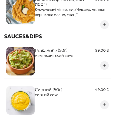
(100г)
Кукурудзяні чіпси, сир Чеддер, молоко,
вершкове масло, спеції.
SAUCES&DIPS
Гуакамоле (50г)
99,00 ₴
мексиканський соус
Сирний (50г)
49,00 ₴
сирний соус