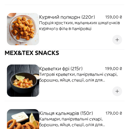
Курячий попкорн (220г)
159,00 ₴
Порція хрустких, маленьких шматочків
курячого філе в паніровці
MEX&TEX SNACKS
Креветки фрі (215г)
199,00 ₴
Тигрові креветки, панірувальні сухарі,
борошно, яйця, спеції, олія для
смаження.
Кільця кальмарів (150г)
179,00 ₴
Кальмари, панірувальні сухарі,
борошно, яйця, спеції, олія для