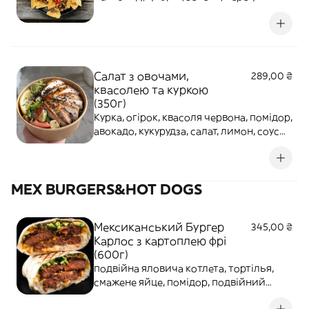
соус гостро-солодкий
Салат з овочами,
289,00 ₴
квасолею та куркою
(350г)
Курка, огірок, квасоля червона, помідор,
авокадо, кукурудза, салат, лимон, соус
Табаско, соус часниковий, кунжут
MEX BURGERS&HOT DOGS
Мексиканський Бургер
345,00 ₴
Карлос з картоплею фрі
(600г)
подвійна яловича котлета, тортілья,
смажене яйце, помідор, подвійний
сирчедер, огірок, карамелізована