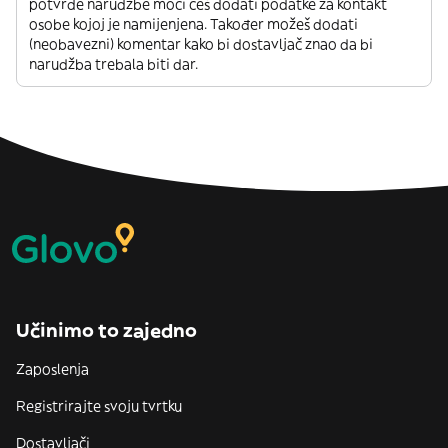
potvrde narudžbe moći ćeš dodati podatke za kontakt
osobe kojoj je namijenjena. Također možeš dodati
(neobavezni) komentar kako bi dostavljač znao da bi
narudžba trebala biti dar.
Učinimo to zajedno
Zaposlenja
Registrirajte svoju tvrtku
Dostavljači