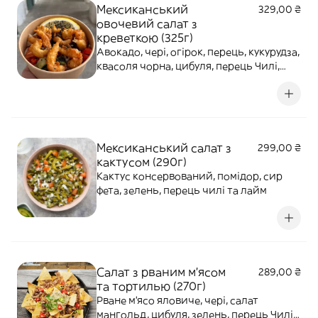
Мексиканський
329,00 ₴
овочевий салат з
креветкою (325г)
Авокадо, чері, огірок, перець, кукурудза,
квасоля чорна, цибуля, перець Чилі,
зелень, кунжут
Мексиканський салат з
299,00 ₴
кактусом (290г)
Кактус консервований, помідор, сир
фета, зелень, перець чилі та лайм
Салат з рваним м'ясом
289,00 ₴
та тортилью (270г)
Рване м'ясо яловиче, чері, салат
мангольд, цибуля, зелень, перець Чилі,