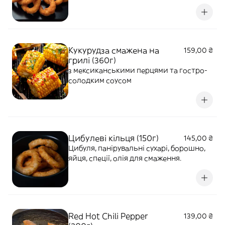
смаження.
Кукурудза смажена на
159,00 ₴
грилі (360г)
з мексиканськими перцями та гостро-
солодким соусом
Цибулеві кільця (150г)
145,00 ₴
Цибуля, панірувальні сухарі, борошно,
яйця, спеції, олія для смаження.
Red Hot Chili Pepper
139,00 ₴