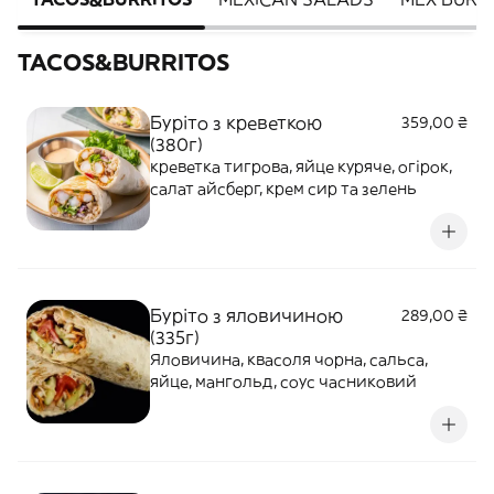
TACOS&BURRITOS
Буріто з креветкою
359,00 ₴
(380г)
креветка тигрова, яйце куряче, огірок,
салат айсберг, крем сир та зелень
Буріто з яловичиною
289,00 ₴
(335г)
Яловичина, квасоля чорна, сальса,
яйце, мангольд, соус часниковий