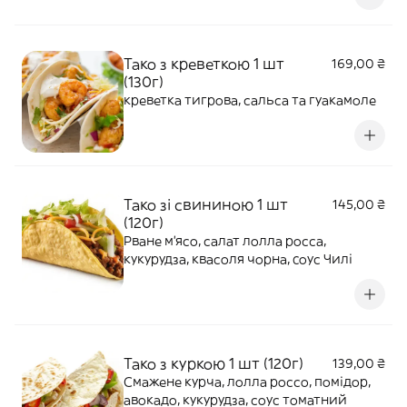
Тако з креветкою 1 шт
169,00 ₴
(130г)
креветка тигрова, сальса та гуакамоле
Тако зі свининою 1 шт
145,00 ₴
(120г)
Рване м'ясо, салат лолла росса,
кукурудза, квасоля чорна, cоус Чилі
Тако з куркою 1 шт (120г)
139,00 ₴
Смажене курча, лолла россо, помідор,
авокадо, кукурудза, соус томатний