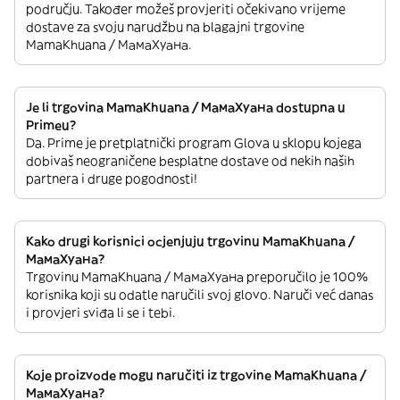
području. Također možeš provjeriti očekivano vrijeme
dostave za svoju narudžbu na blagajni trgovine
MamaKhuana / МамаХуана.
Je li trgovina MamaKhuana / МамаХуана dostupna u
Primeu?
Da. Prime je pretplatnički program Glova u sklopu kojega
dobivaš neograničene besplatne dostave od nekih naših
partnera i druge pogodnosti!
Kako drugi korisnici ocjenjuju trgovinu MamaKhuana /
МамаХуана?
Trgovinu MamaKhuana / МамаХуана preporučilo je 100%
korisnika koji su odatle naručili svoj glovo. Naruči već danas
i provjeri sviđa li se i tebi.
Koje proizvode mogu naručiti iz trgovine MamaKhuana /
МамаХуана?