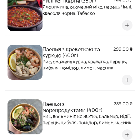
Чилі кон карне (350г)
299,00 ₴
Яловичина, овочевий мікс, перець Чилі,
квасоля чорна, Табаско
Паелья з креветкою та
299,00 ₴
куркою (400г)
Рис, смажене курча, креветка, перець,
цибуля, помідор, лимон, часник
Паелья з
289,00 ₴
морепродуктами (400г)
Рис, восьминіг, креветка, кальмар, мідії,
перець, цибуля, помідор, лимон, часник