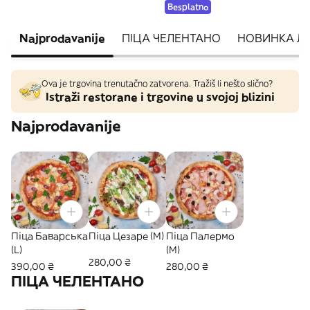
Besplatno
Najprodavanije
ПІЦА ЧЕЛЕНТАНО
НОВИНКА Лі
Ova je trgovina trenutačno zatvorena. Tražiš li nešto slično?
Istraži restorane i trgovine u svojoj blizini
Najprodavanije
Піца Баварська
Піца Цезаре (M)
Піца Палермо
(L)
(M)
280,00 ₴
390,00 ₴
280,00 ₴
ПІЦА ЧЕЛЕНТАНО