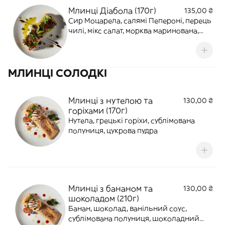
Млинці Діабола (170г)
135,00 ₴
Сир Моцарела, салямі Пепероні, перець
чилі, мікс салат, морква маринована,
маслини, перець Болгарський
смажений, заправка Італійська, крем
соус бальзамічний
МЛИНЦІ СОЛОДКІ
Млинці з нутелою та
130,00 ₴
горіхами (170г)
Нутела, грецькі горіхи, сублімована
полуниця, цукрова пудра
Млинці з бананом та
130,00 ₴
шоколадом (210г)
Банан, шоколад, ванільний соус,
сублімована полуниця, шоколадний