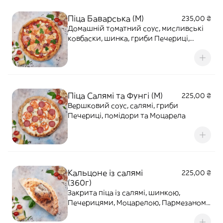
Піца Баварська (M)
235,00 ₴
Домашній томатний соус, мисливські
ковбаски, шинка, гриби Печериці,
помідори та Моцарела
Піца Салямі та Фунгі (M)
225,00 ₴
Вершковий соус, салямі, гриби
Печериці, помідори та Моцарела
Кальцоне із салямі
225,00 ₴
(360г)
Закрита піца із салямі, шинкою,
Печерицями, Моцарелою, Пармезаном,
базиліком та орегано