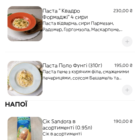
Паста " Квадро
230,00 ₴
Формаджі" 4 сири
Паста відварна, сири Пармезан,
Радомер, Горгонзола, Маскарпоне,
гарбузове насіння,часник
Паста Поло Фунгі (310г)
195,00 ₴
Паста пене з курячим філе, смаженими
печерицями, соусом Бешамель та
сиром Пармезан
НАПОЇ
Сік Sandora в
190,00 ₴
асортименті (0.95л)
Сік в асортименті