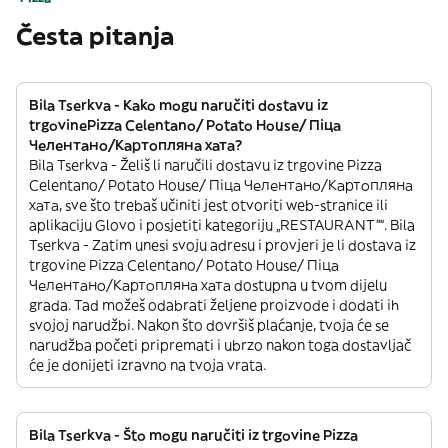
Česta pitanja
Bila Tserkva - Kako mogu naručiti dostavu iz
trgovinePizza Celentano/ Potato House/ Піца
Челентано/Картопляна хата?
Bila Tserkva - Želiš li naručili dostavu iz trgovine Pizza
Celentano/ Potato House/ Піца Челентано/Картопляна
хата, sve što trebaš učiniti jest otvoriti web-stranice ili
aplikaciju Glovo i posjetiti kategoriju „RESTAURANT”“. Bila
Tserkva - Zatim unesi svoju adresu i provjeri je li dostava iz
trgovine Pizza Celentano/ Potato House/ Піца
Челентано/Картопляна хата dostupna u tvom dijelu
grada. Tad možeš odabrati željene proizvode i dodati ih
svojoj narudžbi. Nakon što dovršiš plaćanje, tvoja će se
narudžba početi pripremati i ubrzo nakon toga dostavljač
će je donijeti izravno na tvoja vrata.
Bila Tserkva - Što mogu naručiti iz trgovine Pizza