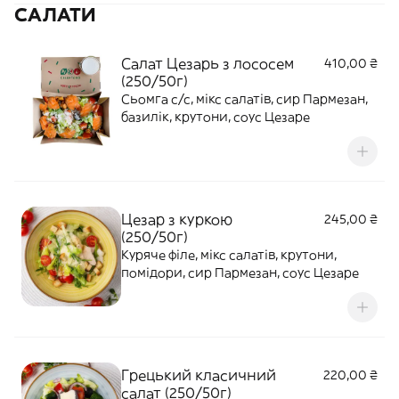
САЛАТИ
Салат Цезарь з лососем
410,00 ₴
(250/50г)
Сьомга с/с, мікс салатів, сир Пармезан,
базилік, крутони, соус Цезаре
Цезар з куркою
245,00 ₴
(250/50г)
Куряче філе, мікс салатів, крутони,
помідори, сир Пармезан, соус Цезаре
Грецький класичний
220,00 ₴
салат (250/50г)