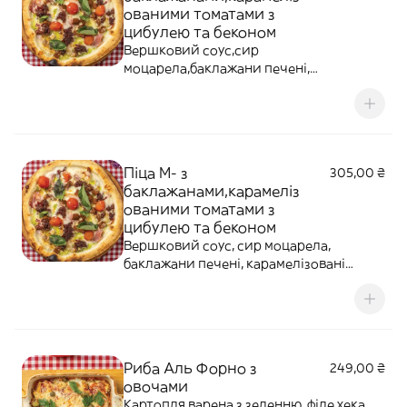
ованими томатами з
цибулею та беконом
Вершковий соус,сир
моцарела,баклажани печені,
карамелізовані томати з цибулею,
бекон, помідори чері конфі, базилік
свіжий
Піца М- з
305,00 ₴
баклажанами,карамеліз
ованими томатами з
цибулею та беконом
Вершковий соус, сир моцарела,
баклажани печені, карамелізовані
томати з цибулею, бекон, помідори чері
конфі, базилік свіжий
Риба Аль Форно з
249,00 ₴
овочами
Картопля варена з зеленню, філе хека