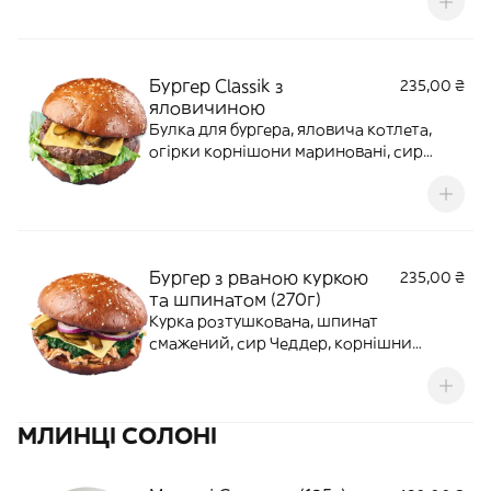
огірком та соусом цезаре
Бургер Classik з
235,00 ₴
яловичиною
Булка для бургера, яловича котлета,
огірки корнішони мариновані, сир
Чеддер, помідори свіжий, цибуля, соус
для бургера
Бургер з рваною куркою
235,00 ₴
та шпинатом (270г)
Курка розтушкована, шпинат
смажений, сир Чеддер, корнішни
мариновані, маринована цибуля, соус
бургер, соус барбекю
МЛИНЦІ СОЛОНІ