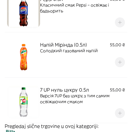
Класичний смак Pepsi – освіжає і
бадьорить
Напій Мірінда (0.5л)
55,00 ₴
Солодкий газований напій
7 UP нуль цукру 0.5л
55,00 ₴
Версія 7UP без цукру, з тим самим
освіжаючим смаком
Pregledaj slične trgovine u ovoj kategoriji:
Pizza