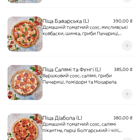
Піца Баварська (L)
390,00 ₴
Домашній томатний соус, мисливські
ковбаски, шинка, гриби Печериці,
помідори та Моцарела
Піца Салямі та Фунгі (L)
385,00 ₴
Вершковий соус, салямі, гриби
Печериці, помідори та Моцарела
Піца Діабола (L)
380,00 ₴
Домашній томатний соус, салямі
пікантне, перці Болгарський і чілі,
маслини та Моцарела