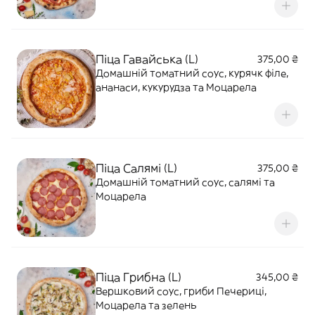
Піца Гавайська (L)
375,00 ₴
Домашній томатний соус, курячк філе,
ананаси, кукурудза та Моцарела
Піца Салямі (L)
375,00 ₴
Домашній томатний соус, салямі та
Моцарела
Піца Грибна (L)
345,00 ₴
Вершковий соус, гриби Печериці,
Моцарела та зелень