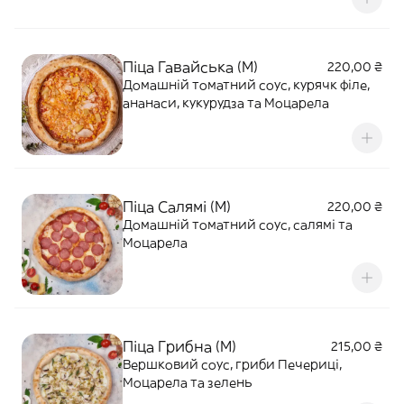
Піца Гавайська (M)
220,00 ₴
Домашній томатний соус, курячк філе,
ананаси, кукурудза та Моцарела
Піца Салямі (M)
220,00 ₴
Домашній томатний соус, салямі та
Моцарела
Піца Грибна (M)
215,00 ₴
Вершковий соус, гриби Печериці,
Моцарела та зелень