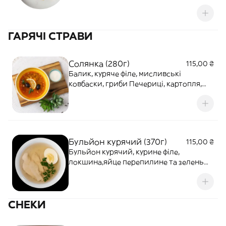
топінг, цукрова пудра
ГАРЯЧІ СТРАВИ
Солянка (280г)
115,00 ₴
Балик, куряче філе, мисливські
ковбаски, гриби Печериці, картопля,
огірок квашений, цибуля ріпчаста,
зелень, маслини, лимон та сметана
Бульйон курячий (370г)
115,00 ₴
Бульйон курячий, курине філе,
локшина,яйце перепилине та зелень
петрушки
СНЕКИ