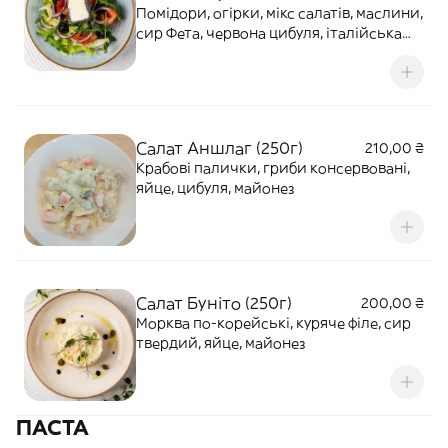
Помідори, огірки, мікс салатів, маслини,
сир Фета, червона цибуля, італійська
заправка
Салат Аншлаг (250г)
210,00 ₴
Крабові палички, гриби консервовані,
яйце, цибуля, майонез
Салат Буніто (250г)
200,00 ₴
Морква по-корейські, куряче філе, сир
твердий, яйце, майонез
ПАСТА