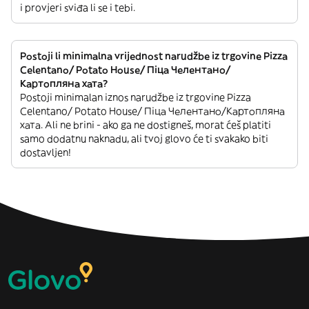
i provjeri sviđa li se i tebi.
Postoji li minimalna vrijednost narudžbe iz trgovine Pizza
Celentano/ Potato House/ Піца Челентано/
Картопляна хата?
Postoji minimalan iznos narudžbe iz trgovine Pizza
Celentano/ Potato House/ Піца Челентано/Картопляна
хата. Ali ne brini - ako ga ne dostigneš, morat ćeš platiti
samo dodatnu naknadu, ali tvoj glovo će ti svakako biti
dostavljen!