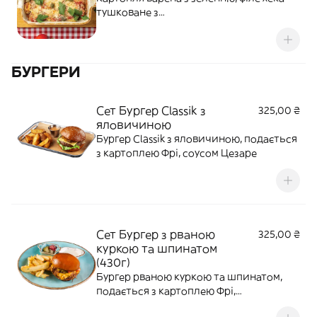
тушковане з
овочами(цибуля,морква),перець
болгарський тушкований,томатний
соус,сир моцарела,каперси та зелень
БУРГЕРИ
петрушки
Сет Бургер Classik з
325,00 ₴
яловичиною
Бургер Classik з яловичиною, подається
з картоплею Фрі, соусом Цезаре
Сет Бургер з рваною
325,00 ₴
куркою та шпинатом
(430г)
Бургер рваною куркою та шпинатом,
подається з картоплею Фрі,
мринованою цибулею, маринованим