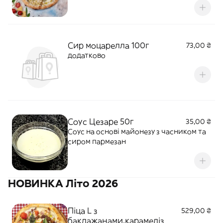
Сир моцарелла 100г
73,00 ₴
додатково
Соус Цезаре 50г
35,00 ₴
Соус на основі майонезу з часником та
сиром пармезан
НОВИНКА Літо 2026
Піца L з
529,00 ₴
баклажанами,карамеліз