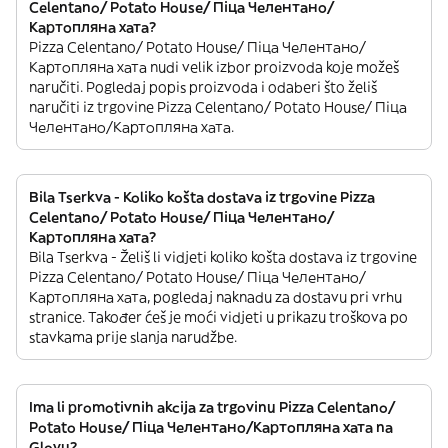
Celentano/ Potato House/ Піца Челентано/
Картопляна хата?
Pizza Celentano/ Potato House/ Піца Челентано/
Картопляна хата nudi velik izbor proizvoda koje možeš
naručiti. Pogledaj popis proizvoda i odaberi što želiš
naručiti iz trgovine Pizza Celentano/ Potato House/ Піца
Челентано/Картопляна хата.
Bila Tserkva - Koliko košta dostava iz trgovine Pizza
Celentano/ Potato House/ Піца Челентано/
Картопляна хата?
Bila Tserkva - Želiš li vidjeti koliko košta dostava iz trgovine
Pizza Celentano/ Potato House/ Піца Челентано/
Картопляна хата, pogledaj naknadu za dostavu pri vrhu
stranice. Također ćeš je moći vidjeti u prikazu troškova po
stavkama prije slanja narudžbe.
Ima li promotivnih akcija za trgovinu Pizza Celentano/
Potato House/ Піца Челентано/Картопляна хата na
Glovu?