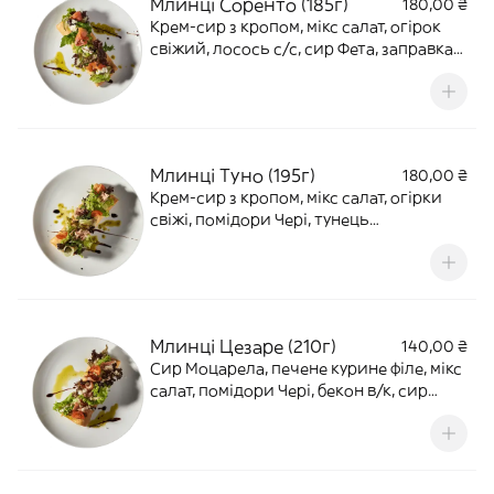
Млинці Соренто (185г)
180,00 ₴
Крем-сир з кропом, мікс салат, огірок
свіжий, лосось с/с, сир Фета, заправка
Італійська, крем соус бальзамічний
Млинці Туно (195г)
180,00 ₴
Крем-сир з кропом, мікс салат, огірки
свіжі, помідори Чері, тунець
консервований, заправка Італійська,
крем соус бальзамічний
Млинці Цезаре (210г)
140,00 ₴
Сир Моцарела, печене курине філе, мікс
салат, помідори Чері, бекон в/к, сир
Пармезан, соус Цезаре, заправка
Італійська, крем соус бальзамічний