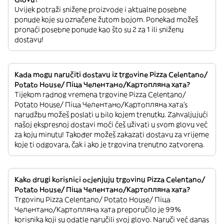
Uvijek potraži snižene proizvode i aktualne posebne
ponude koje su označene žutom bojom. Ponekad možeš
pronaći posebne ponude kao što su 2 za 1 ili sniženu
dostavu!
Kada mogu naručiti dostavu iz trgovine Pizza Celentano/
Potato House/ Піца Челентано/Картопляна хата?
Tijekom radnog vremena trgovine Pizza Celentano/
Potato House/ Піца Челентано/Картопляна хата’s
narudžbu možeš poslati u bilo kojem trenutku. Zahvaljujući
našoj ekspresnoj dostavi moći ćeš uživati u svom glovu već
za koju minutu! Također možeš zakazati dostavu za vrijeme
koje ti odgovara, čak i ako je trgovina trenutno zatvorena.
Kako drugi korisnici ocjenjuju trgovinu Pizza Celentano/
Potato House/ Піца Челентано/Картопляна хата?
Trgovinu Pizza Celentano/ Potato House/ Піца
Челентано/Картопляна хата preporučilo je 99%
korisnika koji su odatle naručili svoj glovo. Naruči već danas