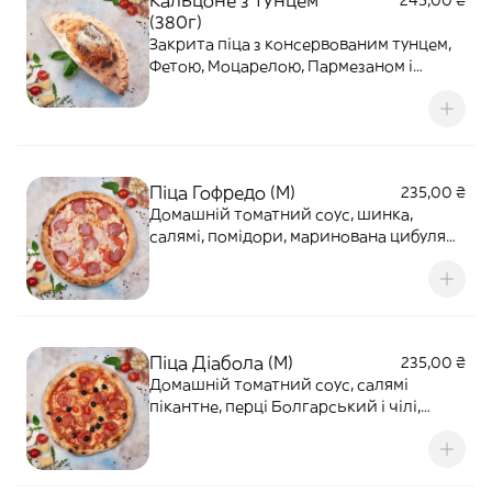
Кальцоне з тунцем
245,00 ₴
(380г)
Закрита піца з консервованим тунцем,
Фетою, Моцарелою, Пармезаном і
маринованою цибулею
Піца Гофредо (M)
235,00 ₴
Домашній томатний соус, шинка,
салямі, помідори, маринована цибуля
та Моцарела
Піца Діабола (M)
235,00 ₴
Домашній томатний соус, салямі
пікантне, перці Болгарський і чілі,
маслини та Моцарела