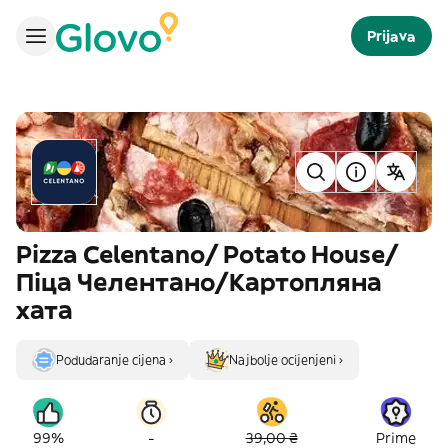
Prijava
Pizza Celentano/ Potato House/
Піца Челентано/Картопляна
хата
Podudaranje cijena ›
Najbolje ocijenjeni ›
-
99%
39,00 ₴
Prime