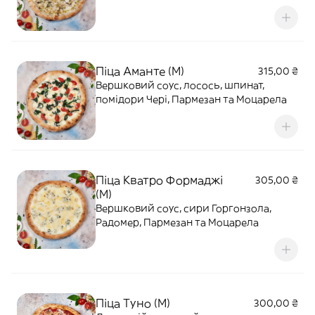
Піца Аманте (M)
315,00 ₴
Вершковий соус, лосось, шпинат,
помідори Чері, Пармезан та Моцарела
Піца Кватро Формаджі
305,00 ₴
(M)
Вершковий соус, сири Горгонзола,
Радомер, Пармезан та Моцарела
Піца Туно (M)
300,00 ₴