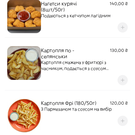
Нагетси курячі
140,00 ₴
(8шт/50г)
Подаються з кетчупом лагідним
Картопля по -
130,00 ₴
селянськи
Картопля смажена у фритюрі з
часником, подається з соусом
Цезарем(на основі майонезу з часником
та сиром пармезан)
Картопля Фрі (180/50г)
120,00 ₴
З Пармезаном та соусом на вибір