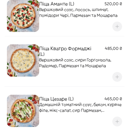
Піца Аманте (L)
520,00 ₴
Вершковий соус, лосось, шпинат,
помідори Чері, Пармезан та Моцарела
Піца Кватро Формаджі
485,00 ₴
(L)
Вершковий соус, сири Горгонзола,
Радомер, Пармезан та Моцарела
Піца Цезаре (L)
465,00 ₴
Домашній томатний соус, бекон, куряче
філе, мікс-салат, сир Пармезан,
Моцарела та соус Цезаре