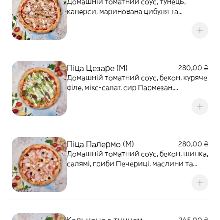
Домашній томатний соус, тунець,
каперси, маринована цибуля та
Моцарела
Піца Цезаре (M)
280,00 ₴
Домашній томатний соус, бекон, куряче
філе, мікс-салат, сир Пармезан,
Моцарела та соус Цезаре
Піца Палермо (M)
280,00 ₴
Домашній томатний соус, бекон, шинка,
салямі, гриби Печериці, маслини та
Моцарела