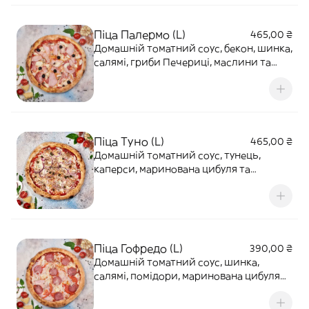
Піца Палермо (L)
465,00 ₴
Домашній томатний соус, бекон, шинка,
салямі, гриби Печериці, маслини та
Моцарела
Піца Туно (L)
465,00 ₴
Домашній томатний соус, тунець,
каперси, маринована цибуля та
Моцарела
Піца Гофредо (L)
390,00 ₴
Домашній томатний соус, шинка,
салямі, помідори, маринована цибуля
та Моцарела