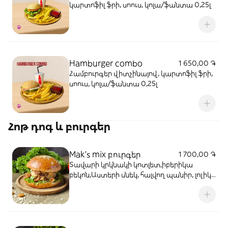
կարտոֆիլ ֆրի, սոուս, կոլա/ֆանտա 0,25լ
Hamburger combo
1 650,00 ֏
Համբուրգեր վիտչինայով, կարտոֆիլ ֆրի,
սոուս, կոլա/ֆանտա 0,25լ
Հոթ դոգ և բուրգեր
Mak's mix բուրգեր
1 700,00 ֏
Տավարի կրկնակի կոտլետ,իբերիկա
բեկոն,Աստերի սնեկ, հալվող պանիր, լոլիկ,
թթու վարունգ, մարոլ, սոուսներ