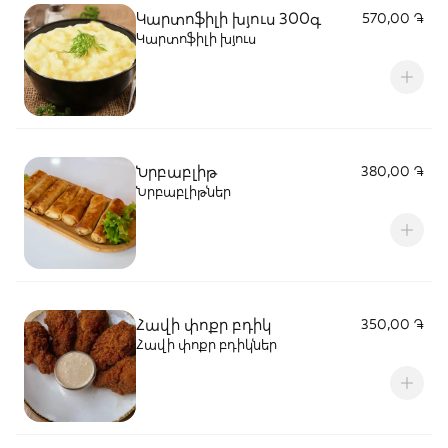
Կարտոֆիլի խյուս 300գ
570,00 ֏
Կարտոֆիլի խյուս
Նրբաբլիթ
380,00 ֏
Նրբաբլիթներ
Հավի փոքր բդիկ
350,00 ֏
Հավի փոքր բդիկներ