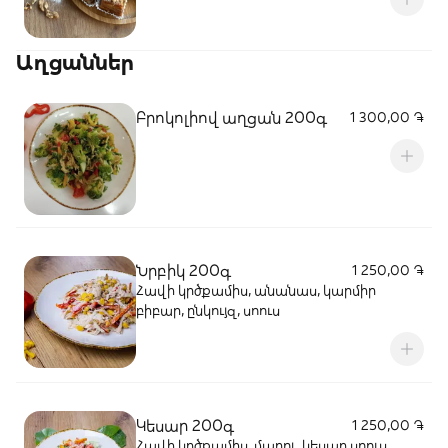
Աղցաններ
Բրոկոլիով աղցան 200գ
1 300,00 ֏
Նրբիկ 200գ
1 250,00 ֏
Հավի կրծքամիս, անանաս, կարմիր
բիբար, ընկույզ, սոուս
Կեսար 200գ
1 250,00 ֏
Հավի կրծքամիս, մարոլ, կեսար սոուս,