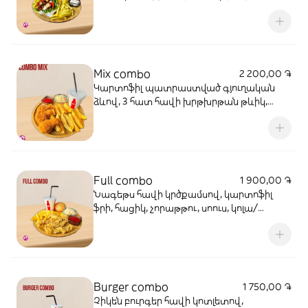
0,25լ
Mix combo
2 200,00 ֏
Կարտոֆիլ պատրաստված գյուղական
ձևով, 3 հատ հավի խրթխրթան թևիկ,
չորաթթու, սոուս, կոլա/ֆանտա 0,25լ
Full combo
1 900,00 ֏
Նագեթս հավի կրծքամսով, կարտոֆիլ
ֆրի, հացիկ, չորաթթու, սոուս, կոլա/
ֆանտա 0,25լ
Burger combo
1 750,00 ֏
Չիկեն բուրգեր հավի կոտլետով,