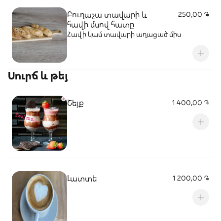
Բուղաչա տավարի և
250,00 ֏
հավի մսով հատը
Հավի կամ տավարի աղացած միս
Սուրճ և թեյ
Շեյք
1 400,00 ֏
Լատտե
1 200,00 ֏