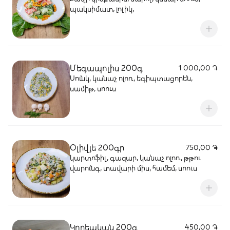
պակսիմատ, լոլիկ,
Մեգապոլիս 200գ
1 000,00 ֏
Սունկ, կանաչ ոլոռ, եգիպտացորեն,
սամիթ, սոուս
Օլիվյե 200գր
750,00 ֏
կարտոֆիլ, գազար, կանաչ ոլոռ, թթու
վարունգ, տավարի միս, համեմ, սոուս
Կորեական 200գ
450,00 ֏