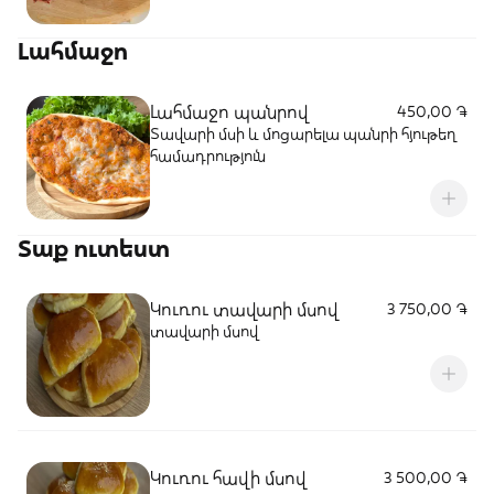
Լահմաջո
Լահմաջո պանրով
450,00 ֏
Տավարի մսի և մոցարելա պանրի հյութեղ
համադրություն
Տաք ուտեստ
Կուռու տավարի մսով
3 750,00 ֏
տավարի մսով
Կուռու հավի մսով
3 500,00 ֏