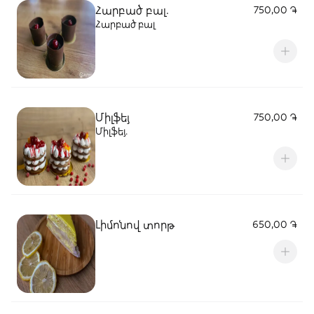
Հարբած բալ․
750,00 ֏
Հարբած բալ
Միլֆեյ
750,00 ֏
Միլֆեյ․
Լիմոնով տորթ
650,00 ֏