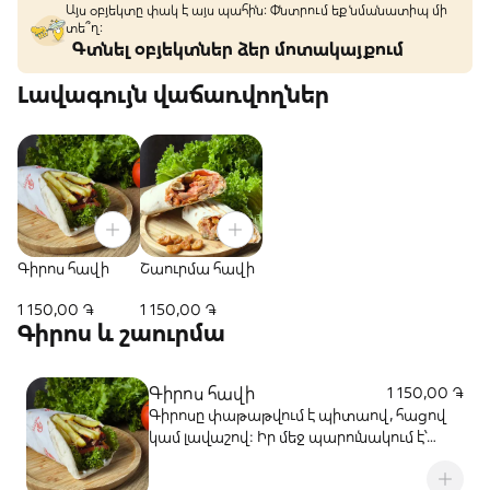
Այս օբյեկտը փակ է այս պահին: Փնտրում եք նմանատիպ մի
տե՞ղ։
Գտնել օբյեկտներ ձեր մոտակայքում
Լավագույն վաճառվողներ
Գիրոս հավի
Շաուրմա հավի
1 150,00 ֏
1 150,00 ֏
Գիրոս և շաուրմա
Գիրոս հավի
1 150,00 ֏
Գիրոսը փաթաթվում է պիտաով, հացով
կամ լավաշով։ Իր մեջ պարունակում է՝
Հավի միս, հունական սոուսներ (միլաձանա
և ձյաձիկի), ֆրի, լոլիկ,կանաչի, սոխ և կծու