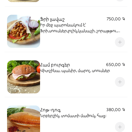
Ֆրի լավաշ
750,00 ֏
Իր մեջ պարունակում է՝
Ֆրի,սոուսներ,լոլիկ,կանաչի, չորաթթու,
սոխ և կծու։
Համ բուրգեր
650,00 ֏
Վիտչինա, պանիր, մարոլ, սոուսներ
Հոթ-դոգ
380,00 ֏
Նրբերշիկ, տոմատի մածուկ, հաց։