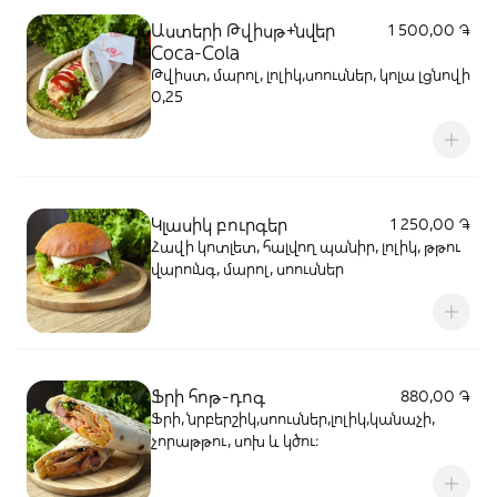
Աստերի Թվիսթ+նվեր
1 500,00 ֏
Coca-Cola
Թվիստ, մարոլ, լոլիկ,սոուսներ, կոլա լցնովի
0,25
Կլասիկ բուրգեր
1 250,00 ֏
Հավի կոտլետ, հալվող պանիր, լոլիկ, թթու
վարունգ, մարոլ, սոուսներ
Ֆրի հոթ-դոգ
880,00 ֏
Ֆրի, նրբերշիկ,սոուսներ,լոլիկ,կանաչի,
չորաթթու, սոխ և կծու։