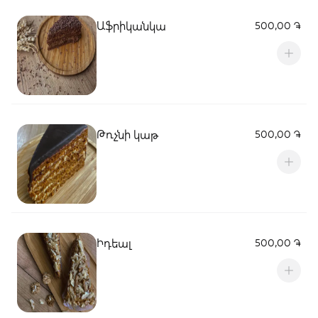
Աֆրիկանկա
500,00 ֏
Թռչնի կաթ
500,00 ֏
Իդեալ
500,00 ֏