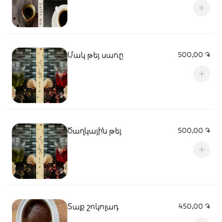
Մակ թեյ սառը
500,00 ֏
Ծաղկային թեյ
500,00 ֏
Տաք շոկոլադ
450,00 ֏