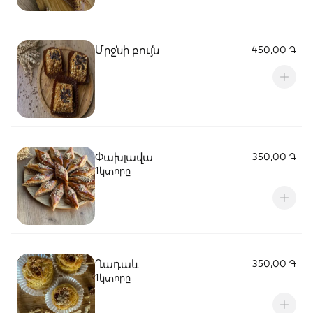
Մրջնի բույն
450,00 ֏
Փախլավա
350,00 ֏
1կտորը
Ղադաև
350,00 ֏
1կտորը