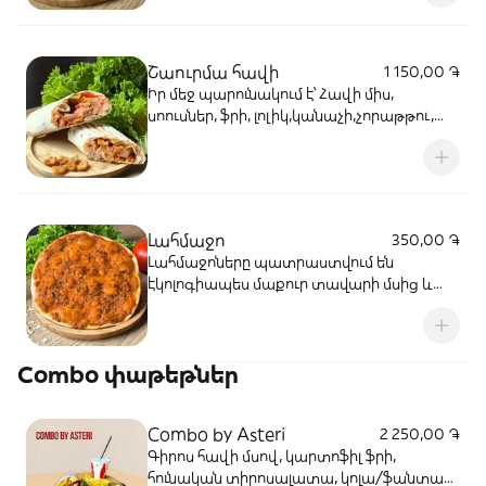
ըստ ցանկության։
Շաուրմա հավի
1 150,00 ֏
Իր մեջ պարունակում է՝ Հավի միս,
սոուսներ, ֆրի, լոլիկ,կանաչի,չորաթթու,
սոխ և կծու։
Լահմաջո
350,00 ֏
Լահմաջոները պատրաստվում են
էկոլոգիապես մաքուր տավարի մսից և
պատրաստ են լինում ընդամենը 3-4
րոպեում,
Combo փաթեթներ
Combo by Asteri
2 250,00 ֏
Գիրոս հավի մսով, կարտոֆիլ ֆրի,
հունական տիրոսալատա, կոլա/ֆանտա