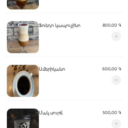
Ֆռեդո կապուչինո
800,00 ֏
Ամերիկանո
600,00 ֏
Մակ սուրճ
500,00 ֏