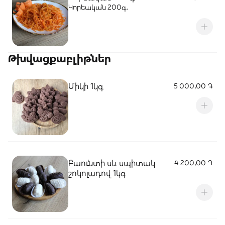
Կորեական 200գ․
Թխվացքաբլիթներ
Միկի 1կգ
5 000,00 ֏
Բաունտի սև սպիտակ
4 200,00 ֏
շոկոլադով 1կգ