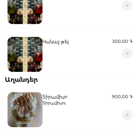
Կանաչ թեյ
300,00 ֏
Աղանդեր
Տիրամիսո
900,00 ֏
Տիրամիսու