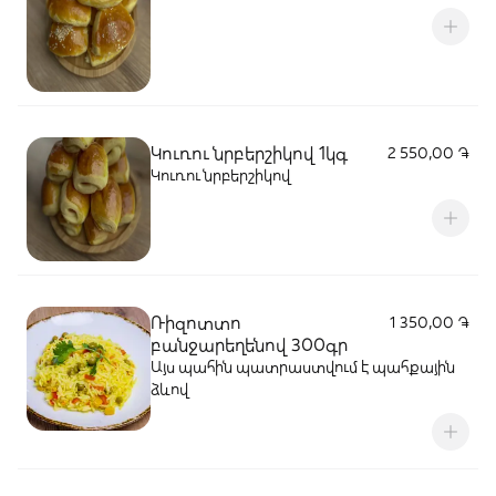
Կուռու նրբերշիկով 1կգ
2 550,00 ֏
Կուռու նրբերշիկով
Ռիզոտտո
1 350,00 ֏
բանջարեղենով 300գր
Այս պահին պատրաստվում է պահքային
ձևով