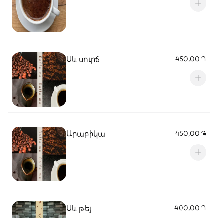
Սև սուրճ
450,00 ֏
Արաբիկա
450,00 ֏
Սև թեյ
400,00 ֏