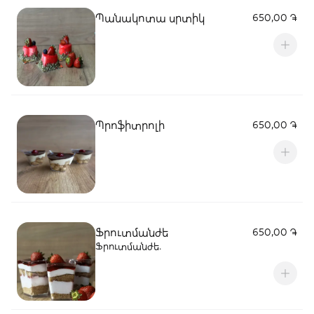
Պանակոտա սրտիկ
650,00 ֏
Պրոֆիտրոլի
650,00 ֏
Ֆրուտմանժե
650,00 ֏
Ֆրուտմանժե․