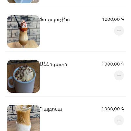
Ֆռապուչինո
1 200,00 ֏
Աֆֆոգատո
1 000,00 ֏
Դալգոնա
1 000,00 ֏