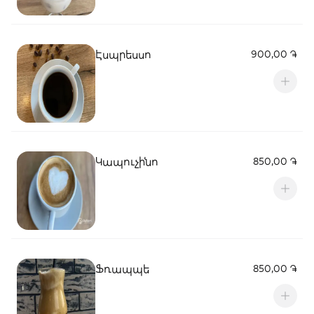
Էսպրեսսո
900,00 ֏
Կապուչինո
850,00 ֏
Ֆռապպե
850,00 ֏