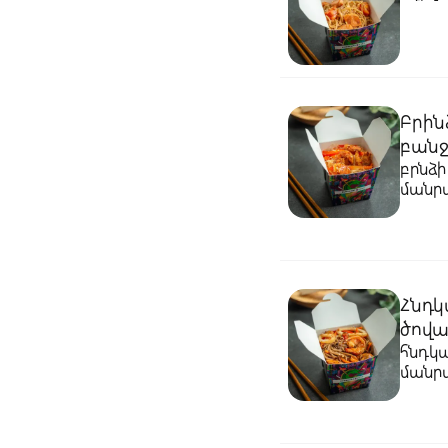
Բրին
բանջ
բրնձի
մանրա
տերիա
Հնդկ
ծովա
հնդկա
մանրա
տերիա