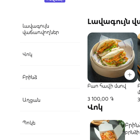
Լավագույն 
Լավագույն
վաճառվողներ
Վոկ
Բրինձ
Բաո հավի մսով
3 100,00 ֏
Աղցան
Վոկ
Պոկե
Բրին
բրնձի