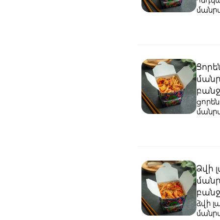
մանր
Ցորե
ման
բանջ
ցորեն
մանր
Ձվի 
ման
բանջ
ձվի լ
մանր