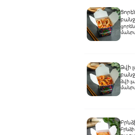
Ցորե
բանջ
ցորեն
մանրա
տերիա
Ձվի 
բանջ
ձվի լ
մանրա
տերիա
Բրնձ
Բրնձի