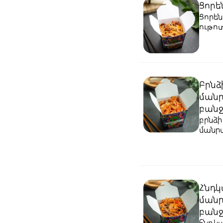
Ցորե
Ցորեն
ութո
Բրնձ
ման
բանջ
բրնձի
մանր
Հնդկ
ման
բանջ
հնդկա