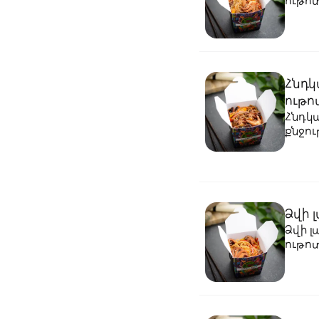
ութո
Հնդկ
ութո
Հնդկա
քնջու
Ձվի 
Ձվի լ
ութո