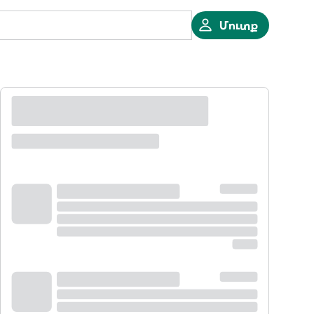
Մուտք