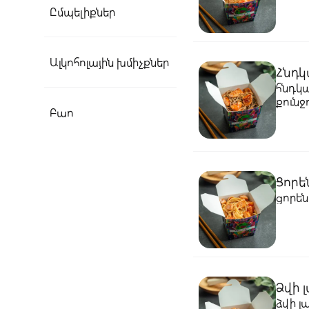
Ըմպելիքներ
Ալկոհոլային խմիչքներ
Հնդկ
հնդկա
քունջ
Բաո
Ցորե
ցորեն
Ձվի 
ձվի լ