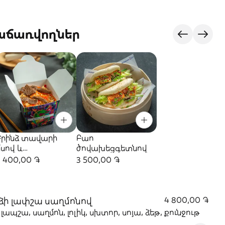
վաճառվողներ
Բրինձ տավարի
Բաո
մսով և
ծովախեցգետնով
բանջարեղենով
3 400,00 ֏
3 500,00 ֏
ձի լափշա սաղմոնով
4 800,00 ֏
 լապշա, սաղմոն, լոլիկ, սխտոր, սոյա, ձեթ, քունջութ