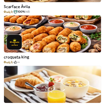
Scarface Ávila
Փակ է
100%
(48)
croqueta king
Փակ է
--