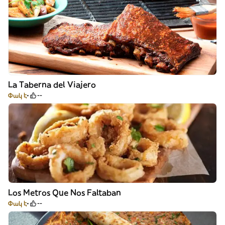
La Taberna del Viajero
Փակ է
--
Los Metros Que Nos Faltaban
Փակ է
--