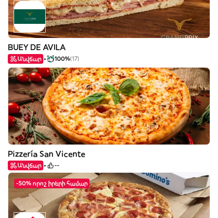
BUEY DE AVILA
Անվճար
100%
(17)
Pizzería San Vicente
Անվճար
--
-50% որոշ իրերի համար