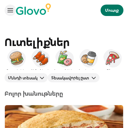
Մուտք
Ուտելիքներ
Բուրգերներ
Ամերիկյան
Խորտիկներ
Նախաճաշ
Պիցցա
Սննդի տեսակ
Տեսակավորել ըստ
Բոլոր խանութները