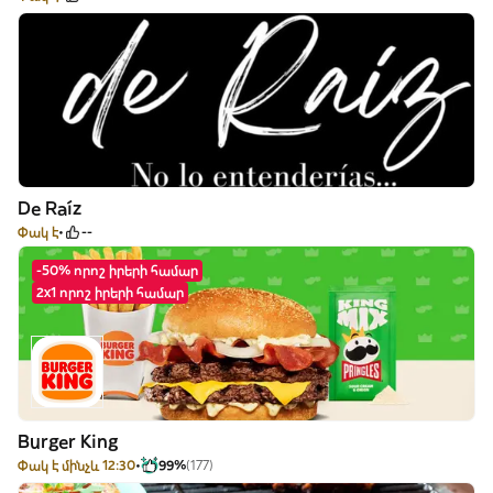
De Raíz
Փակ է
--
-50% որոշ իրերի համար
2x1 որոշ իրերի համար
Burger King
Փակ է մինչև 12:30
99%
(177)