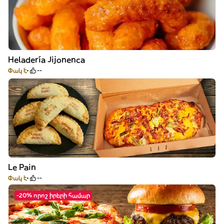
Heladería Jijonenca
Փակ է
--
Le Pain
Փակ է
--
-20% որոշ իրերի համար