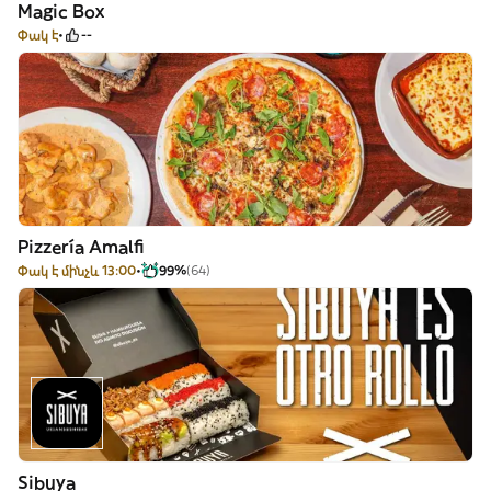
Magic Box
Փակ է
--
Pizzería Amalfi
Փակ է մինչև 13:00
99%
(64)
Sibuya