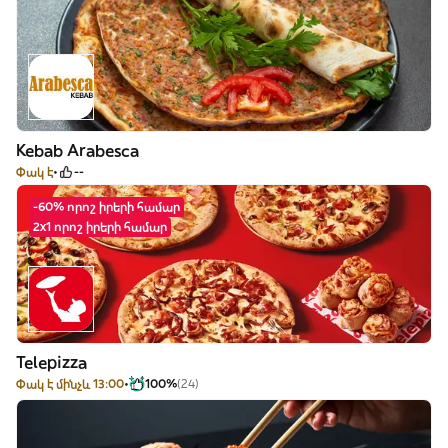
Kebab Arabesca
Փակ է
--
-60% որոշ իրերի համար
2x1 որոշ իրերի համար
Telepizza
Փակ է մինչև 13:00
100%
(24)