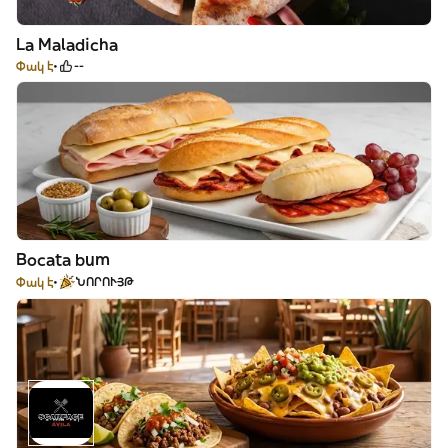
La Maladicha
Փակ է
--
Bocata bum
Փակ է
ՆՈՐՈՒՅԹ