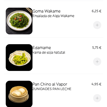
Goma Wakame
6,25 €
Ensalada de Alga Wakame
Edamame
5,75 €
vaina de soja natutal
Pan Chino al Vapor
4,95 €
2UNIDADES PAN LECHE