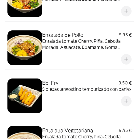
Wakame, 4 cortes de Salmón Flameado,
Mango, toque Piñones y Sésamo
Ensalada de Pollo
9,95 €
Ensalada tomate Cherry, Piña, Cebolla
Morada, Aguacate, Edamame, Goma
Wakame, Pollo crujiente, Mango, toque
Piñones y Sésamo
Ebi Fry
9,50 €
5 piezas langostino tempurizado con panko
Ensalada Vegetariana
9,45 €
Ensalada tomate Cherry, Piña, Cebolla