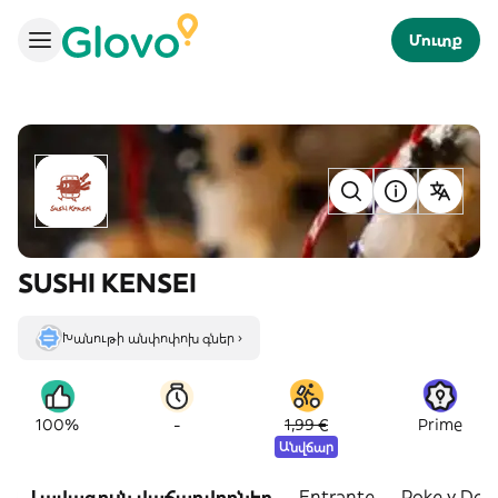
Մուտք
SUSHI KENSEI
Խանութի անփոփոխ գներ ›
-
100%
1,99 €
Prime
Անվճար
Լավագույն վաճառվողներ
Entrante
Poke y Don