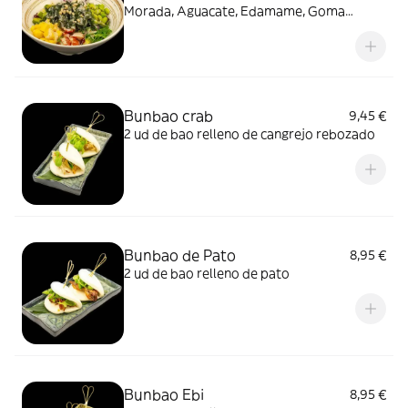
Morada, Aguacate, Edamame, Goma
Wakame, Alga, Mango, toque Piñones y
Sésamo
Bunbao crab
9,45 €
2 ud de bao relleno de cangrejo rebozado
Bunbao de Pato
8,95 €
2 ud de bao relleno de pato
Bunbao Ebi
8,95 €