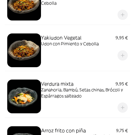
Cebolla
Yakiudon Vegetal
9,95 €
Udon con Pimiento y Cebolla
Verdura mixta
9,95 €
Zanahoria, Bambú, Setas chinas, Brócoli y
Espárragos salteado
Arroz frito con piña
9,75 €