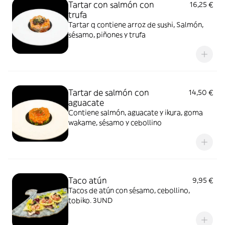
Tartar con salmón con
16,25 €
trufa
Tartar q contiene arroz de sushi, Salmón,
sésamo, piñones y trufa
Tartar de salmón con
14,50 €
aguacate
Contiene salmón, aguacate y ikura, goma
wakame, sésamo y cebollino
Taco atún
9,95 €
Tacos de atún con sésamo, cebollino,
tobiko. 3UND